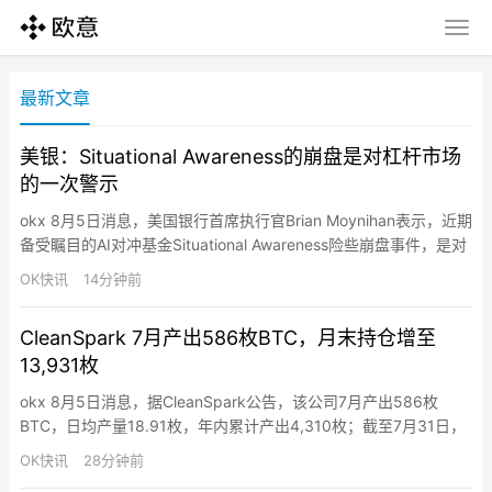
最新文章
美银：Situational Awareness的崩盘是对杠杆市场
的一次警示
okx 8月5日消息，美国银行首席执行官Brian Moynihan表示，近期
备受瞩目的AI对冲基金Situational Awareness险些崩盘事件，是对
目前由高估值和借贷资金驱动的金融市场的一记警告。上周，由
OK快讯
14分钟前
OpenAI前员工Leopold Aschenbrenner创建的该基金因AI投资押
注失利，被迫将其大部分公开股票持仓低价抛售给Citadel。…
CleanSpark 7月产出586枚BTC，月末持仓增至
13,931枚
okx 8月5日消息，据CleanSpark公告，该公司7月产出586枚
BTC，日均产量18.91枚，年内累计产出4,310枚；截至7月31日，
其比特币持仓为13,931枚，其中4,070枚为与衍生品交易相关的抵
OK快讯
28分钟前
押品或应收款。运营方面，CleanSpark 7月运营算力为50 EH/s，