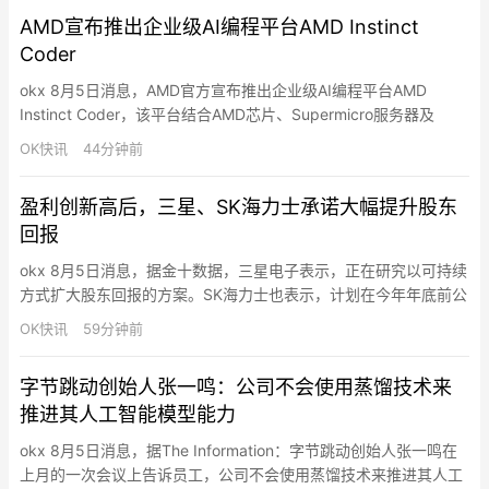
平均运营算力38.6 EH/s，已部署矿机230,507台，利用电力80…
AMD宣布推出企业级AI编程平台AMD Instinct
Coder
okx 8月5日消息，AMD官方宣布推出企业级AI编程平台AMD
Instinct Coder，该平台结合AMD芯片、Supermicro服务器及
Spectro Cloud软件，旨在帮助企业在本地部署AI编码助手，降低
OK快讯
44分钟前
云端AI模型使用成本并保护代码及数据安全。AMD表示，Instinct
Coder是一套“开箱即用”的端到端AI开发平台，整合了AMD EPY…
盈利创新高后，三星、SK海力士承诺大幅提升股东
回报
okx 8月5日消息，据金十数据，三星电子表示，正在研究以可持续
方式扩大股东回报的方案。SK海力士也表示，计划在今年年底前公
布一项方案，大幅提高资本回报规模。据外媒报道，三星电子5日
OK快讯
59分钟前
在一份声明中表示，公司正在评估以“可持续方式”强化股东回报的
各种措施。SK海力士也在声明中表示，公司计划在今年年底前制定
字节跳动创始人张一鸣：公司不会使用蒸馏技术来
具体的股东回报方案，并预计将“显著扩大”资本回报规模。两家…
推进其人工智能模型能力
okx 8月5日消息，据The Information：字节跳动创始人张一鸣在
上月的一次会议上告诉员工，公司不会使用蒸馏技术来推进其人工