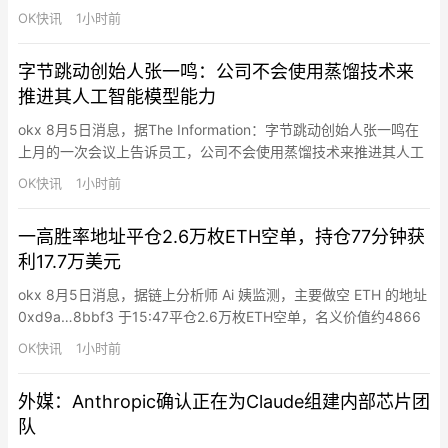
智能模型能力，即使这意味着公司暂时落后于国内竞争对手。
OK快讯
1小时前
字节跳动创始人张一鸣：公司不会使用蒸馏技术来
推进其人工智能模型能力
okx 8月5日消息，据The Information：字节跳动创始人张一鸣在
上月的一次会议上告诉员工，公司不会使用蒸馏技术来推进其人工
智能模型能力，即使这意味着公司暂时落后于国内竞争对手。
OK快讯
1小时前
一高胜率地址平仓2.6万枚ETH空单，持仓77分钟获
利17.7万美元
okx 8月5日消息，据链上分析师 Ai 姨监测，主要做空 ETH 的地址
0xd9a…8bbf3 于15:47平仓2.6万枚ETH空单，名义价值约4866
万美元。该仓位开仓价为1871.2美元，平仓价为1864.4美元，持仓
OK快讯
1小时前
1小时17分钟，获利约17.7万美元。Ai姨称，这是该地址自7月27日
以来第21次做空ETH，其胜率升至81%。
外媒：Anthropic确认正在为Claude组建内部芯片团
队