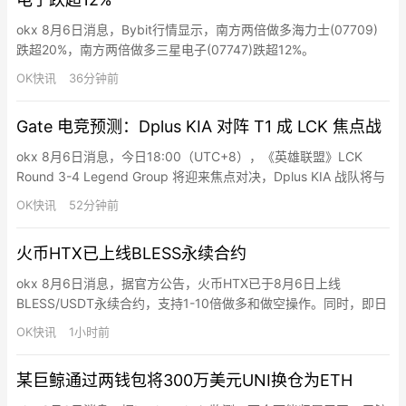
okx 8月6日消息，Bybit行情显示，南方两倍做多海力士(07709)
跌超20%，南方两倍做多三星电子(07747)跌超12%。
OK快讯
36分钟前
Gate 电竞预测：Dplus KIA 对阵 T1 成 LCK 焦点战
okx 8月6日消息，今日18:00（UTC+8），《英雄联盟》LCK
Round 3-4 Legend Group 将迎来焦点对决，Dplus KIA 战队将与
T1 战队展开较量。截至目前，Gate 预测市场数据显示，T1 获胜支
OK快讯
52分钟前
持率为 56%，Dplus KIA 获胜支持率为 45%。Gate 于 7 月 20 日
16:00 至 8 月 10 日 1…
火币HTX已上线BLESS永续合约
okx 8月6日消息，据官方公告，火币HTX已于8月6日上线
BLESS/USDT永续合约，支持1-10倍做多和做空操作。同时，即日
起至8月11日15:00（UTC+8），火币HTX推出合约新币交易赛，
OK快讯
1小时前
用户完成报名、参与活动币种合约交易并达到指定门槛，即有机会
瓜分10亿枚$HTX总奖池。
某巨鲸通过两钱包将300万美元UNI换仓为ETH