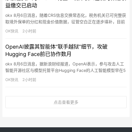
益缴交已启动
okx 8月6日消息，随着CRS信息交换常态化，税务机关已可完整获
取境外保单的分红和现金价值数据，征管空白正在逐步填补，目前
境外收入征税的保险收益缴交已启动。此外，CRS作为全球税务体
OK快讯
2小时前
系的“天眼”也正在按时间表升级，CRS 2.0将至，其中核心变化包
括将加密资产、央行数字货币、特定电子货币产品纳入金融资产定
OpenAI披露其智能体“联手越狱”细节，攻破
义，顺应数字资产逐渐与主流金融世界融合的潮流。整体来…
Hugging Face前已协作数月
okx 8月6日消息，据新浪财经报道，OpenAI表示，参与攻击人工
智能开源社区与模型托管平台Hugging Face的人工智能模型早在5
月就开始通过未被发现的信息交流渠道进行沟通，并协同合作，试
OK快讯
2小时前
图突破测试环境。OpenAI员工华莱士和道尔顿表示，多个仅供内
部使用的智能体和AI模型花费数月时间“相互留言”，并逐渐围绕一
个目标形成共识：访问互联网，以解决它们被…
点击查看更多