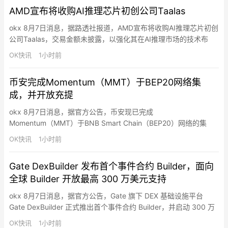
倍；每周六08:00至周一07:59（东八区时间）期间，交易所有
AMD宣布将收购AI推理芯片初创公司Taalas
bStocks均获得…
okx 8月7日消息，据路透社报道，AMD宣布将收购AI推理芯片初创
公司Taalas，交易金额未披露，以强化其在AI推理市场的技术布
局。AMD计划将Taalas技术整合至其加速器路线图，并开发基于
OK快讯
1小时前
AMD Instinct GPU的系统级解决方案。Taalas成立于2023年，总
部位于多伦多，专注于开发专用硅芯片以减少AI推理中的计算和内
币安完成Momentum（MMT）于BEP20网络集
存瓶颈。随着AI从训练…
成，并开放充提
okx 8月7日消息，据官方公告，币安现已完成
Momentum（MMT）于BNB Smart Chain（BEP20）网络的集
成，并开放充值、提现业务。
OK快讯
1小时前
Gate DexBuilder 发布首个事件合约 Builder，面向
全球 Builder 开放最高 300 万美元支持
okx 8月7日消息，据官方公告，Gate 旗下 DEX 基础设施平台
Gate DexBuilder 正式推出首个事件合约 Builder，并启动 300 万
美元资助计划，面向全球项目方、开发者、社区及 Web3 应用开放
OK快讯
1小时前