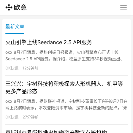
最新文章
火山引擎上线Seedance 2.5 API服务
okx 8月7日消息，据科创板日报报道，火山引擎宣布正式上线
Seedance 2.5 API服务。据介绍，模型原生支持30秒视频直出、
最高50个全模态素材参考，具备更精准、稳定的编辑能力，并兼容
OK快讯
12分钟前
支持十余种语言。目前，Seedance 2.5已在LibTV、奇想AI、
TapNow、盼趣AI、绘梦工坊AI和星域影界等平台同步上线。
王兴兴：宇树科技将积极探索人形机器人、机甲等
更多产品形态
okx 8月7日消息，据财联社报道，宇树科技董事长王兴兴8月7日在
网上路演时表示，本次登陆资本市场，是宇树科技全新的起点。“未
来我们将恪守初心，踏实打磨关键技术，持续深耕通用具身智能机
OK快讯
27分钟前
器人核心技术研发与产业落地，让智能机器人更早、更好地为全社
会服务。”王兴兴表示，宇树科技将持续攻坚具身大模型、场景数据
莫斯科交易所拟推出加密资产数字存管机构