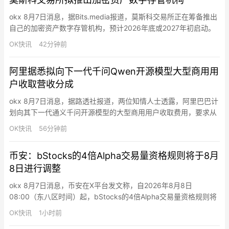
采集与分析、强化学习、具身本体模型、核心零部件自研与高性
能…
okx 8月7日消息，据Bits.media报道，莫斯科交易所正在筹备推出
自己的加密资产数字存管机构，预计2026年底或2027年初启动。
该项目将作为独立基础设施运行，不隶属于现有平台，也不纳入国
OK快讯
42分钟前
家结算存管机构。目前格式尚未最终确定，相关讨论仍在进行中。
俄罗斯合法加密市场预计将形成多个流动性中心。券商可选择接入
阿里据悉拟向下一代千问Qwen开源模型大型商用用
莫斯科交易所的数字存管库，或自建加密资产基础设施…
户收取营收分成
okx 8月7日消息，据路透社报道，两位知情人士透露，阿里巴巴计
划向其下一代通义千问开源模型的大型商用用户收取费用，要求从
收益中抽取一定比例的分成。与月之暗面此前发布的Kimi K3模型
OK快讯
56分钟前
类似，阿里巴巴的Qwen3.8-Max模型是一款开源开放权重模型，
开发者可下载模型底层训练参数，自主运行或二次适配该模型。人
币安：bStocks的4倍Alpha交易量资格规则将于8月
们通常认为开源即免费，但月之暗面旗下 Kimi K…
8日进行调整
okx 8月7日消息，币安在X平台发文称，自2026年8月8日
08:00（东八区时间）起，bStocks的4倍Alpha交易量资格规则将
进行调整。每周一08:00至周六07:59（东八区时间）期间，交易
OK快讯
1小时前
指定bStocks可获得4倍Alpha交易量，交易其他bStocks获得1