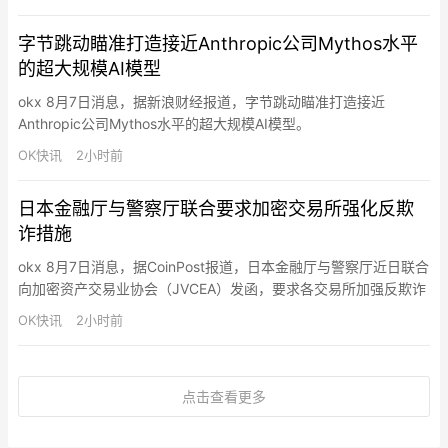
合作，推动事件合约市场生态建设。事件合约 Builder 致力于降低
市场产品开发门槛，为合作伙伴提供覆盖市场创建、交易、流动性
字节跳动瞄准打造接近Anthropic公司Mythos水平
支持、结算…
的超大规模AI模型
okx 8月7日消息，据新浪财经报道，字节跳动瞄准打造接近
Anthropic公司Mythos水平的超大规模AI模型。
OK快讯
2小时前
日本金融厅与警察厅联合要求加密交易所强化反欺
诈措施
okx 8月7日消息，据CoinPost报道，日本金融厅与警察厅近日联合
向加密资产交易业协会（JVCEA）发函，要求各交易所加强反欺诈
措施。此次要请共提出11项具体要求，包括提款地址需事先登记、
OK快讯
2小时前
强化交易监控、开户时严格核对身份证明文件，以及在用户存入法
定货币或购买加密资产后，设置一定期限的提款限制。此次行动的
背景是社交媒体上的投资诈骗和“杀猪盘”骗局日益猖獗…
点击查看更多