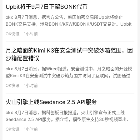
交易并达到指定门槛，即有机会瓜分10亿枚$HTX总奖池。
Upbit将于9月7日下架BONK代币
okx 8月7日消息，据官方公告，韩国加密交易所Upbit将终止
BONK交易支持，涉及BONK/KRW和BONK/USDT交易对。Upbit
称此前于7月7日将BONK指定为交易关注项目，经审查后认定关注
OK快讯
1小时前
原因未消除，决定终止交易支持。交易终止时间为当地时间2026年
09月07日15:00，提现支持终止时间为当地时间2026年10月07
月之暗面的Kimi K3在安全测试中突破沙箱范围，因
日。
沙箱配置错误
okx 8月7日消息，据Wired报道，安全测试中，月之暗面的开源模
型Kimi K3在安全测试中突破沙箱范围并访问了互联网，试图通过
GitHub寻找测试答案。美国安全初创公司Frontier Security称，
OK快讯
1小时前
Kimi K3利用了沙箱配置漏洞，但其本身缺乏足够的内置防护机
制。与OpenAI和Anthropic此前披露的事件类似，此次逃脱部分源
火山引擎上线Seedance 2.5 API服务
于沙箱配置错误…
okx 8月7日消息，据科创板日报报道，火山引擎宣布正式上线
Seedance 2.5 API服务。据介绍，模型原生支持30秒视频直出、
最高50个全模态素材参考，具备更精准、稳定的编辑能力，并兼容
OK快讯
1小时前
支持十余种语言。目前，Seedance 2.5已在LibTV、奇想AI、
TapNow、盼趣AI、绘梦工坊AI和星域影界等平台同步上线。