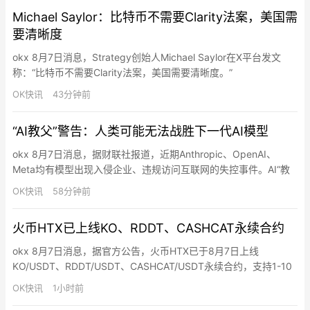
阶段芯片厂建设。龙仁工厂将生产HBM及其他下一代DRAM。
Michael Saylor：比特币不需要Clarity法案，美国需
要清晰度
okx 8月7日消息，Strategy创始人Michael Saylor在X平台发文
称：“比特币不需要Clarity法案，美国需要清晰度。”
OK快讯
43分钟前
“AI教父”警告：人类可能无法战胜下一代AI模型
okx 8月7日消息，据财联社报道，近期Anthropic、OpenAI、
Meta均有模型出现入侵企业、违规访问互联网的失控事件。AI“教
父”辛顿（Geoffrey Hinton）最新警告称，AI将具备更复杂意图与
OK快讯
58分钟前
逃脱控制能力，人类在面对下一代超级智能模型时，可能无法通过
传统手段“战胜”或“关闭”它们。
火币HTX已上线KO、RDDT、CASHCAT永续合约
okx 8月7日消息，据官方公告，火币HTX已于8月7日上线
KO/USDT、RDDT/USDT、CASHCAT/USDT永续合约，支持1-10
倍做多和做空操作。同时，即日起至8月11日15:00（UTC+8），
OK快讯
1小时前
火币HTX推出合约新币交易赛，用户完成报名、参与活动币种合约