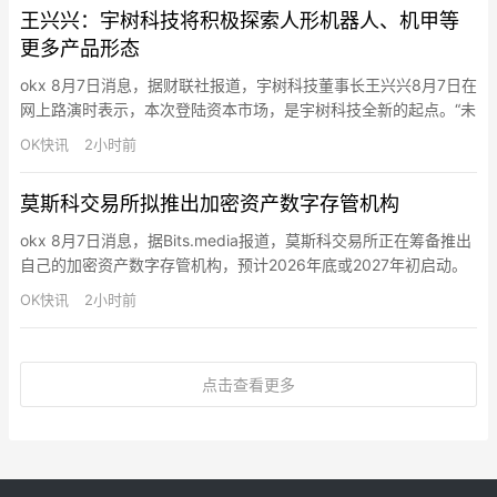
王兴兴：宇树科技将积极探索人形机器人、机甲等
更多产品形态
okx 8月7日消息，据财联社报道，宇树科技董事长王兴兴8月7日在
网上路演时表示，本次登陆资本市场，是宇树科技全新的起点。“未
来我们将恪守初心，踏实打磨关键技术，持续深耕通用具身智能机
OK快讯
2小时前
器人核心技术研发与产业落地，让智能机器人更早、更好地为全社
会服务。”王兴兴表示，宇树科技将持续攻坚具身大模型、场景数据
莫斯科交易所拟推出加密资产数字存管机构
采集与分析、强化学习、具身本体模型、核心零部件自研与高性
能…
okx 8月7日消息，据Bits.media报道，莫斯科交易所正在筹备推出
自己的加密资产数字存管机构，预计2026年底或2027年初启动。
该项目将作为独立基础设施运行，不隶属于现有平台，也不纳入国
OK快讯
2小时前
家结算存管机构。目前格式尚未最终确定，相关讨论仍在进行中。
俄罗斯合法加密市场预计将形成多个流动性中心。券商可选择接入
莫斯科交易所的数字存管库，或自建加密资产基础设施…
点击查看更多