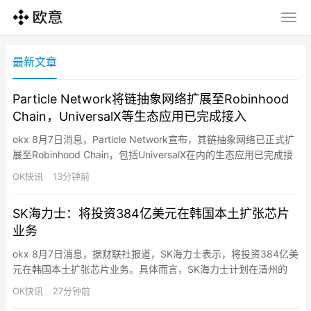
最新文章
Particle Network将链抽象网络扩展至Robinhood
Chain，UniversalX等生态应用已完成接入
okx 8月7日消息，Particle Network宣布，其链抽象网络已正式扩
展至Robinhood Chain，包括UniversalX在内的生态应用已完成接
入。通过Particle Network的链抽象能力，用户无需手动跨链、兑
OK快讯
13分钟前
换Gas或迁移资产，即可直接使用任意链上的资产购买Robinhood
Chain上的链上资产，包括Meme、RWA等。在简化…
SK海力士：将投资384亿美元在韩国本土扩张芯片
业务
okx 8月7日消息，据财联社报道，SK海力士表示，将投资384亿美
元在韩国本土扩张芯片业务。具体而言，SK海力士计划在清州的
M17芯片厂投资19.1万亿韩元（134.7亿美元），投资将在2031年
OK快讯
27分钟前
前完成；计划在龙仁投资35.2万亿韩元（约249 亿美元）用于第二