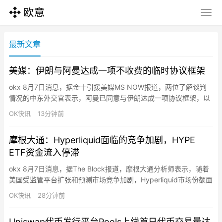
最新文章
美媒：伊朗与阿曼达成一项不收费的临时协议框架
okx 8月7日消息，据金十引援美媒MS NOW报道，两位了解谈判
情况的中东外交官表示，阿曼已同意与伊朗达成一项协议框架，以
暂时重新开放霍尔木兹海峡。一位伊朗政府官员称，该协议将通过
OK快讯
13分钟前
允许商船经由伊朗控制的航线进入波斯湾、再经由阿曼控制的航线
驶出，来建立新的航运通道。据该伊朗官员称，该协议不包括向寻
摩根大通：Hyperliquid面临的竞争加剧，HYPE
求安全通过水道的商船收取通行费。该提案是一项“临时协议”，将
ETF资金流入停滞
为…
okx 8月7日消息，据The Block报道，摩根大通分析师表示，随着
美国受监管平台扩张和预测市场竞争加剧，Hyperliquid市场份额面
临挑战，同时HYPE ETF资金流入也已停滞。分析师指出
OK快讯
28分钟前
Hyperliquid面临两大挑战：美国受监管加密永续合约交易平台可能
加速流动性从离岸和去中心化平台转向在岸平台；预测市场竞争激
Uniswap代币发行平台Pools上线首日代币交易量达