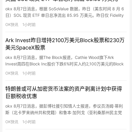
okx 8月7日消息，根据 SoSoValue 数据，昨日（美东时间 8 月 6
日）SOL 现货 ETF 单日总净流出 85.95 万美元。昨日仅 Fidelity
Solana Fund ETF(FSOL) 净流出，单日净流出 85.95 万美元，目
OK快讯
1小时前
前历史总净流入达 1.95 亿美元。截至发稿前，SOL 现货 ETF 总资
产净值为 8.57 亿美元，SO…
Ark Invest昨日增持2100万美元Block股票和230万
美元SpaceX股票
okx 8月7日消息，据The Block报道，Cathie Wood旗下Ark
Invest周四在Block Inc股价下跌6%时买入约2,100万美元的Block
股票，同时买入约230万美元的SpaceX股票。SpaceX当日反弹
OK快讯
1小时前
6%，此前一日大跌13%。
特朗普或可从加密货币法案的资产剥离计划中获得
巨额税收优惠
okx 8月7日消息，据彭博社援引知情人士报道，参议员汤姆·蒂利
斯（北卡罗来纳州共和党籍）和鲁本·加列戈（亚利桑那州民主党
籍）上周向特朗普提交了一份道德条款，要求他剥离与加密货币相
OK快讯
1小时前
关的业务。这意味着特朗普可能在未来数年甚至永远无需就其加密
货币收益缴纳联邦税，从而节省数百万美元的税款。该道德条款对