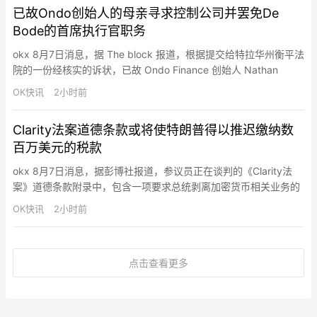
已故Ondo创始人的母亲寻求控制公司并罢免De
于通过《Clarity 法案》至关重要，该法案是首个全面的联邦加…
Bode的首席执行官职务
okx 8月7日消息，据 The block 报道，根据提交给特拉华州衡平法
院的一份经核实的诉状，已故 Ondo Finance 创始人 Nathan
Allman 的母亲 Kathleen Allman 正在寻求控制该公司并罢免Ian De
OK快讯
2小时前
Bode的首席执行官兼总裁职务。Allman 声称，在她儿子去世后的
几天里，De Bode 未经董事会批准就擅自担任…
Clarity法案道德条款或将使特朗普得以推迟缴纳数
百万美元的税款
okx 8月7日消息，据彭博社报道，参议员正在谈判的《Clarity法
案》道德条款附录中，包含一项要求总统剥离加密货币相关业务的
条款。知情人士称，强制剥离该业务预计将使特朗普能够将资本利
OK快讯
2小时前
得税的缴纳推迟数年——甚至可能永远无需缴纳，可能为其节省数
百万美元税款。特朗普在2025年报告称从加密货币和Meme币相关
业务中赚取了14亿美元。若没有此项税收延后条款，特朗…
点击查看更多