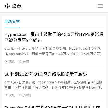
最新文章
HyperLabs一周前申请赎回的43.3万枚HYPE到账后
已被分发至9个钱包
okx 8月7日消息，据链上分析师余烬监测，Hyperliquid开发团队
HyperLabs地址一周前申请赎回的43.3万枚HYPE（2425万美元）
于昨日凌晨到账，今日凌晨被分发至9个钱包。按此前解质押转出
OK快讯
1分钟前
记录，这些HYPE可能通过做市商Flowdesk流入中心化交易所。
Sui计划2027年Q1主网升级以抵御量子威胁
okx 8月7日消息，据Bitcoin.com News报道，区块链项目Sui近期
宣布，正在推进量子防护措施，计划今年晚些时候新增两种原生后
量子签名方案。原生账户采用ML-DSA-65方案，高价值资产智能
OK快讯
16分钟前
合约保险库采用SLH-DSA-SHA2-128s哈希签名方案，均获美国
NIST批准。过渡将为可选但无缝衔接，用户保留相同助记词和充值
Pump.fun 7小时前将625万美元SOL手续费收入转