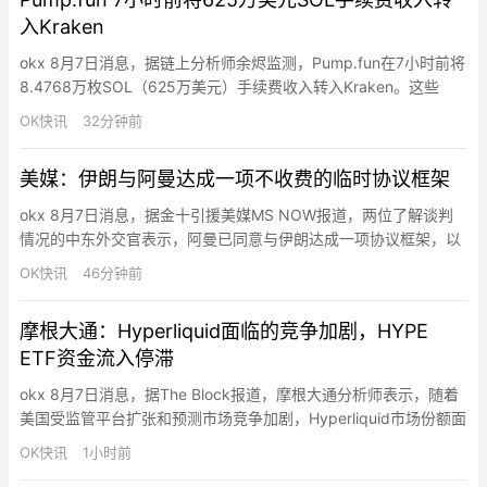
地址，通过新派生路径完成…
入Kraken
okx 8月7日消息，据链上分析师余烬监测，Pump.fun在7小时前将
8.4768万枚SOL（625万美元）手续费收入转入Kraken。这些
SOL约为其过去19天手续费收入的50%，即在当前Meme交易冷清
OK快讯
32分钟前
的熊市环境下，其日均手续费收入仍有六七十万美元。
美媒：伊朗与阿曼达成一项不收费的临时协议框架
okx 8月7日消息，据金十引援美媒MS NOW报道，两位了解谈判
情况的中东外交官表示，阿曼已同意与伊朗达成一项协议框架，以
暂时重新开放霍尔木兹海峡。一位伊朗政府官员称，该协议将通过
OK快讯
46分钟前
允许商船经由伊朗控制的航线进入波斯湾、再经由阿曼控制的航线
驶出，来建立新的航运通道。据该伊朗官员称，该协议不包括向寻
摩根大通：Hyperliquid面临的竞争加剧，HYPE
求安全通过水道的商船收取通行费。该提案是一项“临时协议”，将
ETF资金流入停滞
为…
okx 8月7日消息，据The Block报道，摩根大通分析师表示，随着
美国受监管平台扩张和预测市场竞争加剧，Hyperliquid市场份额面
临挑战，同时HYPE ETF资金流入也已停滞。分析师指出
OK快讯
1小时前
Hyperliquid面临两大挑战：美国受监管加密永续合约交易平台可能