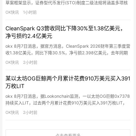
草案框架显示，证券型代币发行(STO)制度二级法规将涵盖多项核
心内容，包括允许同类型基础资产打包发行即资产池化、设定普通
OK快讯
1小时前
投资者场外交易年度限额、明确非典型证券场外交易平台准入要
求，以及制定典型证券代币化分阶段路线图。该方案基于公开政策
CleanSpark Q3营收同比下降30%至1.38亿美元，
方向与业界讨论整理，具体标准仍需经立法预告及监管审查后确
净亏损约2.4亿美元
定…
okx 8月7日消息，据官方消息，CleanSpark 2026财年第三季度营
收1.38亿美元，同比下降30.5%，净亏损2.398亿美元，去年同期
净利润2.574亿美元。调整后EBITDA为负1.13亿美元，去年同期为
OK快讯
2小时前
正3.777亿美元。公司持有比特币价值8.149亿美元，总资产27亿美
元，流动资产9.208亿美元，总债务18亿美元。公司第三季度签署
某以太坊OG巨鲸两个月累计花费910万美元买入391
了Sa…
万枚LIT
okx 8月7日消息，据Lookonchain监测，一以太坊OG巨鲸0x7378
持续买入LIT，过去两个月累计花费910万美元买入391万枚LIT，
均价2.33美元。
OK快讯
2小时前
点击查看更多