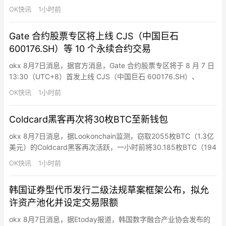
大银行机构评级评估核查工作力度。加强系统重要性金融机构监测
OK快讯
1小时前
分析。持续防范处置虚拟货币交易炒作风险。积极推动辖内机构规
范金融产品网络营销行为。不断健全系统性风险防范化解机制。强
Gate 合约股票专区将上线 CJS（中国巨石
化打击非法金融活动。持续完善宏观审慎管理机制框架。全面提升
600176.SH）等 10 个永续合约交易
跨境…
okx 8月7日消息，据官方消息，Gate 合约股票专区将于 8 月 7 日
13:30（UTC+8）首发上线 CJS（中国巨石 600176.SH）、
SINOCERA（国瓷材料 300285.SZ）、TUNGSTEN（中钨高新
OK快讯
1小时前
000657.SZ）、LUXSHARE（立讯精密 002475.SZ）、
CCTC（三环集团 300408.SZ）、SYTECH（生…
Coldcard黑客再次将30枚BTC至新钱包
okx 8月7日消息，据Lookonchain监测，窃取2055枚BTC（1.3亿
美元）的Coldcard黑客再次活跃，一小时前将30.185枚BTC（194
万美元）转移至新钱包。
OK快讯
1小时前
韩国证券型代币发行二级法规草案框架公布，拟允
许资产池化并设定交易限额
okx 8月7日消息，据Etoday报道，韩国数字融合产业协会发布的