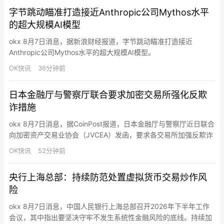
市场产品开发门槛，为合作伙伴提供覆盖市场创建、交易、流动性
字节跳动瞄准打造接近Anthropic公司Mythos水平
支持、结算…
的超大规模AI模型
okx 8月7日消息，据新浪财经报道，字节跳动瞄准打造接近
Anthropic公司Mythos水平的超大规模AI模型。
OK快讯
36分钟前
日本金融厅与警察厅联合要求加密交易所强化反欺
诈措施
okx 8月7日消息，据CoinPost报道，日本金融厅与警察厅近日联合
向加密资产交易业协会（JVCEA）发函，要求各交易所加强反欺诈
措施。此次要请共提出11项具体要求，包括提款地址需事先登记、
OK快讯
52分钟前
强化交易监控、开户时严格核对身份证明文件，以及在用户存入法
定货币或购买加密资产后，设置一定期限的提款限制。此次行动的
央行上海总部：持续防范处置虚拟货币交易炒作风
背景是社交媒体上的投资诈骗和“杀猪盘”骗局日益猖獗…
险
okx 8月7日消息，中国人民银行上海总部召开2026年下半年工作
会议，其中指出要坚决守牢不发生系统性金融风险的底线。持续加