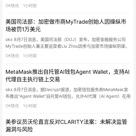
（HBM）配置来应对先进HBM芯片供应紧张问题。知情人士透露，
OK快讯
1小时前
过去几周英伟达已测试至少三种不同版本的Rubin Ultra GPU，其
中部分版本搭载的显存容量低于公司此前公布的规划。英伟达考虑
美国司法部：加密做市商MyTrade创始人因操纵市
推出低显存版本，主要原因…
场被罚1万美元
okx 8月7日消息，美国司法部（DOJ）宣布，加密金融服务公司
MyTrade创始人兼主要运营者Liu Zhou因参与加密市场操纵阴谋，
近日在波士顿联邦法院被判处罚款1万美元。检方称，MyTrade通
OK快讯
1小时前
过旗下“MyTrade MM”平台向加密项目方提供所谓“交易量支持”
（Volume Support）服务，利用机器人在多个加密交易所执行虚假
MetaMask推出自托管AI钱包Agent Wallet，支持AI
交易（wash tr…
代理自主执行链上交易
okx 8月7日消息，据Decrypt报道，加密钱包服务商MetaMask宣
布推出“Agent Wallet”自托管AI钱包，允许AI代理（AI Agent）在用
户设定的权限范围内自主执行链上交易，进一步布局AI驱动的加密
OK快讯
1小时前
交易基础设施。MetaMask表示，Agent Wallet面向使用AI代理进
行市场监控、机会识别和自动交易的交易者与开发者。与传统AI
美参议员沃伦直言反对CLARITY法案：未解决监管
代…
漏洞与风险