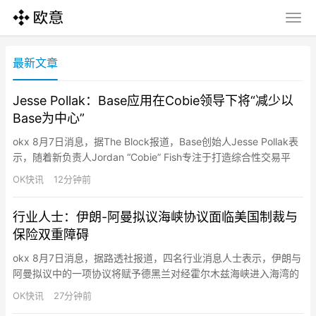
最新文章
Jesse Pollak：Base应用在Cobie领导下将“减少以
Base为中心”
okx 8月7日消息，据The Block报道，Base创始人Jesse Pollak表
示，随着新负责人Jordan “Cobie” Fish专注于打造综合性交易平
台，Coinbase旗下的Base应用将不再那么紧密围绕Base区块链。
OK快讯
12分钟前
Pollak称应用此前更聚焦于Base生态，但在Fish领导下将扩大范
围，整合其他链的资产和功能。Cobi于去年Coinba…
行业人士：伊朗-阿曼拟议海峡协议面临美国制裁与
保险双重障碍
okx 8月7日消息，据路透社报道，四名行业消息人士表示，伊朗与
阿曼拟议中的一项协议将赋予德黑兰对经霍尔木兹海峡进入海湾的
船只的控制权，但由于美国制裁以及针对任何付款的限制性保险条
OK快讯
27分钟前
款，该协议难以实施。任何收费措施都会带来重大合规问题，因为