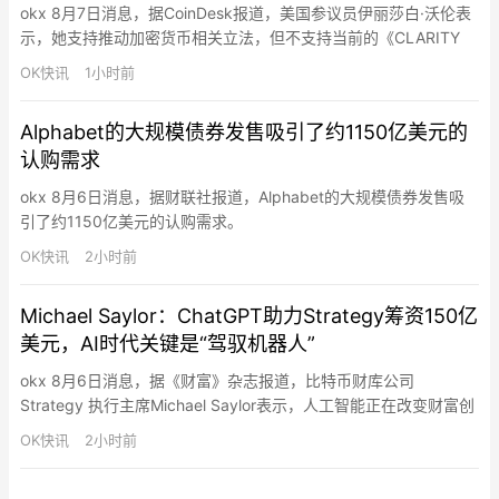
okx 8月7日消息，据CoinDesk报道，美国参议员伊丽莎白·沃伦表
示，她支持推动加密货币相关立法，但不支持当前的《CLARITY
Act》。沃伦称，该法案未能充分解决加密行业中的利益冲突、消
OK快讯
1小时前
费者保护、国家安全以及经济风险等关键问题。她认为，任何加密
监管框架都需要在促进创新的同时，加强对市场参与者和投资者的
Alphabet的大规模债券发售吸引了约1150亿美元的
保护。《CLARITY Act》旨在明确数字资产…
认购需求
okx 8月6日消息，据财联社报道，Alphabet的大规模债券发售吸
引了约1150亿美元的认购需求。
OK快讯
2小时前
Michael Saylor：ChatGPT助力Strategy筹资150亿
美元，AI时代关键是“驾驭机器人”
okx 8月6日消息，据《财富》杂志报道，比特币财库公司
Strategy 执行主席Michael Saylor表示，人工智能正在改变财富创
造方式，企业和个人不应试图与机器竞争，而应利用AI放大自身能
OK快讯
2小时前
力。Saylor在接受采访时称，他利用ChatGPT帮助Strategy设计基
于比特币的优先股融资方案，并最终推动公司通过IPO及相关融资