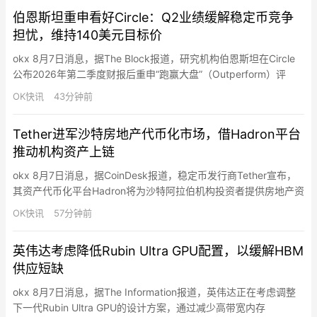
美国已对伊朗负责运营该水道的“波斯湾海峡管理局”实施制裁。美
伯恩斯坦重申看好Circle：Q2业绩缓解稳定币竞争
国财政部还禁止美国人员接受伊朗政府提供的与“保障安全通行”相
担忧，维持140美元目标价
关…
okx 8月7日消息，据The Block报道，研究机构伯恩斯坦在Circle
公布2026年第二季度财报后重申“跑赢大盘”（Outperform）评
级，并维持140美元目标价，认为公司最新业绩构成对市场看空观
OK快讯
43分钟前
点的“反向验证”。伯恩斯坦分析师表示，市场目前对Circle的两大核
心担忧——稳定币竞争加剧以及利率环境变化可能影响储备收入
Tether进军沙特房地产代币化市场，借Hadron平台
——低估了USDC长期增长潜…
推动机构资产上链
okx 8月7日消息，据CoinDesk报道，稳定币发行商Tether宣布，
其资产代币化平台Hadron将为沙特阿拉伯机构投资者提供房地产资
产代币化技术，推动传统房地产资产上链。Tether表示，此次将与
OK快讯
57分钟前
沙特本地合作伙伴First Data以及金融科技公司BKN301展开合作，
为机构客户提供房地产资产的发行、管理及数字化基础设施支持。
英伟达考虑降低Rubin Ultra GPU配置，以缓解HBM
未来，该模式还可能扩展至…
供应短缺
okx 8月7日消息，据The Information报道，英伟达正在考虑调整
下一代Rubin Ultra GPU的设计方案，通过减少高带宽内存