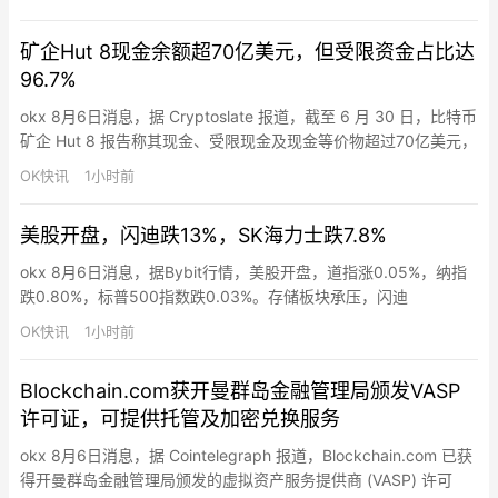
Beast Industries 股权、16,278 枚 ETH、近 3.02 亿枚 WLD 代
币，以及 1.42 亿美元现…
矿企Hut 8现金余额超70亿美元，但受限资金占比达
96.7%
okx 8月6日消息，据 Cryptoslate 报道，截至 6 月 30 日，比特币
矿企 Hut 8 报告称其现金、受限现金及现金等价物超过70亿美元，
但其8月4日提交的季度报告显示，其中仅有2.336亿美元为非受限
OK快讯
1小时前
现金，可供一般公司用途。其余68亿美元（占总额的96.7%）均为
受限现金。大部分资金被限制用于 River Bend 和 Beacon Poi…
美股开盘，闪迪跌13%，SK海力士跌7.8%
okx 8月6日消息，据Bybit行情，美股开盘，道指涨0.05%，纳指
跌0.80%，标普500指数跌0.03%。存储板块承压，闪迪
(SNDK.O)跌13%，西部数据(WDC.O)跌19%，SK海力士(SKHY.O)
OK快讯
1小时前
跌7.8%。加密概念股普跌，其中COIN(Coinbase)日内下跌
1.73%；HOOD（Robinhood）日内下跌1.20%。
Blockchain.com获开曼群岛金融管理局颁发VASP
许可证，可提供托管及加密兑换服务
okx 8月6日消息，据 Cointelegraph 报道，Blockchain.com 已获
得开曼群岛金融管理局颁发的虚拟资产服务提供商 (VASP) 许可