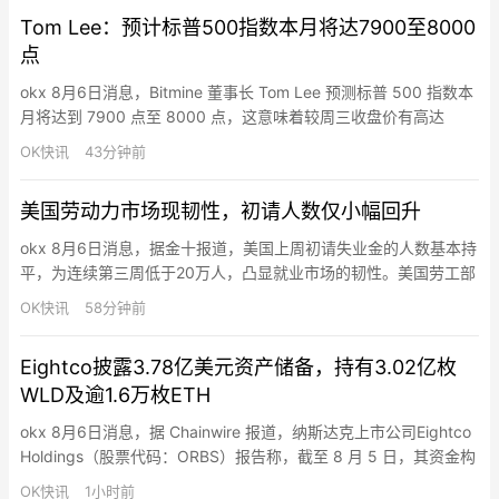
一部分，Polymarket 购买了高级贵宾区和包厢的门票。洋基队为
Tom Lee：预计标普500指数本月将达7900至8000
北…
点
okx 8月6日消息，Bitmine 董事长 Tom Lee 预测标普 500 指数本
月将达到 7900 点至 8000 点，这意味着较周三收盘价有高达
3.6% 的上涨空间。Tom Lee 指出，强劲的技术动能、加速增长的
OK快讯
43分钟前
盈利以及不断扩大的市场强势是推动这一目标实现的关键因素。
Tom Lee 强调，仍看好半导体、软件、以太坊以及“七大科技巨头”
美国劳动力市场现韧性，初请人数仅小幅回升
（指人工智能…
okx 8月6日消息，据金十报道，美国上周初请失业金的人数基本持
平，为连续第三周低于20万人，凸显就业市场的韧性。美国劳工部
周四公布的数据显示，截至8月1日当周，初请失业金人数小幅升至
OK快讯
58分钟前
19.9万人，这助推四周均值降至2022年9月以来的最低水平。此
外，续请失业金人数在上周增至180万人，与预期一致。有经济学
Eightco披露3.78亿美元资产储备，持有3.02亿枚
家预计，将于周五公布的7月非农就业报告将显示就业增长…
WLD及逾1.6万枚ETH
okx 8月6日消息，据 Chainwire 报道，纳斯达克上市公司Eightco
Holdings（股票代码：ORBS）报告称，截至 8 月 5 日，其资金构
成如下：9000 万美元 OpenAI 股权（间接持有）、1800 万美元
OK快讯
1小时前