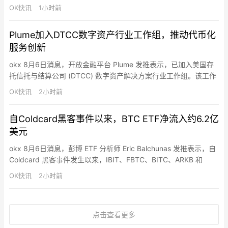
证，可提供托管服务。该许可证还允许 Blockchain.com 提供加密
OK快讯
1小时前
货币与法币以及加密货币之间的兑换服务。该公司自 2022 年 5 月
起在开曼群岛注册为虚拟资产服务提供商 (VASP)。
Plume加入DTCC数字资产行业工作组，推动代币化
服务创新
okx 8月6日消息，开放金融平台 Plume 发推表示，已加入美国存
托信托与结算公司 (DTCC) 数字资产解决方案行业工作组。该工作
组旨在就 DTCC 代币化服务提供反馈，并促进持续深入的对话，从
OK快讯
2小时前
而推动数字资产的广泛应用和创新。DTCC 为超过 114 万亿美元的
资产提供托管和资产服务，是全球金融服务行业首屈一指的交易后
自Coldcard黑客事件以来，BTC ETF净流入约6.2亿
市场基础设施。
美元
okx 8月6日消息，彭博 ETF 分析师 Eric Balchunas 发推表示，自
Coldcard 黑客事件发生以来，IBIT、FBTC、BITC、ARKB 和
MSBT 已连续多个交易日录得净流入，总额约 6.2 亿美元。Eric
OK快讯
2小时前
Balchunas 强调，目前没有证据证明两者存在关联，但认为长期来
看，投资者或因安全考虑转向 ETF。
点击查看更多