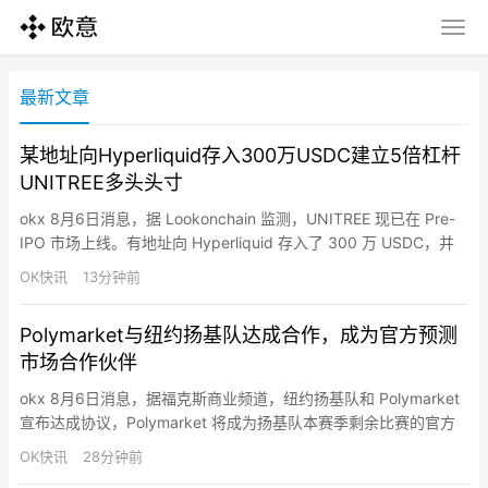
最新文章
某地址向Hyperliquid存入300万USDC建立5倍杠杆
UNITREE多头头寸
okx 8月6日消息，据 Lookonchain 监测，UNITREE 现已在 Pre-
IPO 市场上线。有地址向 Hyperliquid 存入了 300 万 USDC，并
开始建立 $UNITREE 的多头头寸。目前，该交易者已建仓 5 倍多
OK快讯
13分钟前
头头寸，持有 3,507 $UNITREE（价值 26.4 万美元）。
Polymarket与纽约扬基队达成合作，成为官方预测
市场合作伙伴
okx 8月6日消息，据福克斯商业频道，纽约扬基队和 Polymarket
宣布达成协议，Polymarket 将成为扬基队本赛季剩余比赛的官方
预测市场合作伙伴。Polymarket 将在洋基体育场以及 YES 电视网
OK快讯
28分钟前
和亚马逊 Prime Video 的洋基队比赛转播中亮相。作为赞助协议的