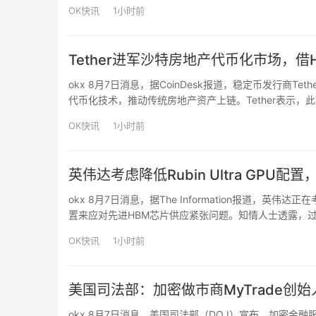
——稳定币竞争加剧以及利率环境变化可能影响储备收入
OK快讯
1小时前
Tether进军沙特房地产代币化市场，借
okx 8月7日消息，据CoinDesk报道，稳定币发行商T
代币化技术，推动传统房地产资产上链。Tether表示，此次
机构客户提供房地产资产的发行、管理及数字化基础设施
OK快讯
1小时前
英伟达考虑降低Rubin Ultra GPU
okx 8月7日消息，据The Information报道，英伟
置来应对先进HBM芯片供应紧张问题。知情人士透露，过去几
载的显存容量低于公司此前公布的规划。英伟达考虑推出
OK快讯
1小时前
美国司法部：加密做市商MyTrade创
okx 8月7日消息，美国司法部（DOJ）宣布，加密金融服