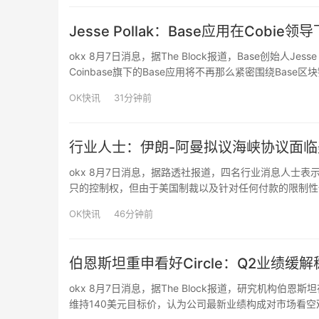
Jesse Pollak：Base应用在Cobie
okx 8月7日消息，据The Block报道，Base创始人Jess
Coinbase旗下的Base应用将不再那么紧密围绕Base区
其他链的资产和功能。Cobi于去年Coinba…
OK快讯
31分钟前
行业人士：伊朗-阿曼拟议海峡协议面
okx 8月7日消息，据路透社报道，四名行业消息人士
只的控制权，但由于美国制裁以及针对任何付款的限制性
已对伊朗负责运营该水道的“波斯湾海峡管理局”实施制裁
OK快讯
46分钟前
伯恩斯坦重申看好Circle：Q2业绩缓
okx 8月7日消息，据The Block报道，研究机构伯恩斯坦
维持140美元目标价，认为公司最新业绩构成对市场看空观