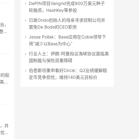
DePIN项目Vangrid完成900万美元种子
轮融资，HashKey等参投
已故Ondo创始人的母亲寻求控制公司并
平台，
罢免De Bode的CEO职务
，整合
Jesse Pollak：Base应用在Cobie领导下
将“减少以Base为中心”
行业人士：伊朗-阿曼拟议海峡协议面临美
国制裁与保险双重障碍
伯恩斯坦重申看好Circle：Q2业绩缓解稳
湾的船
定币竞争担忧，维持140美元目标价
美国
…
级，并
担忧