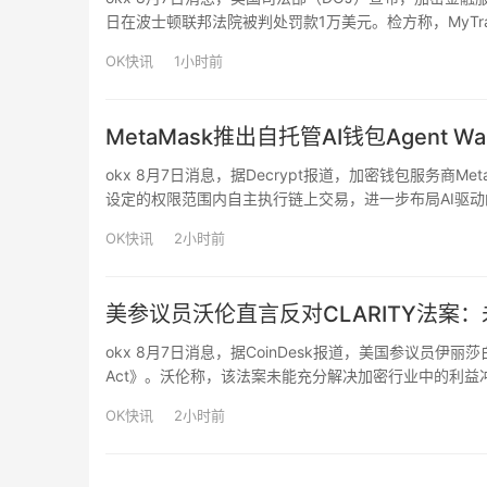
日在波士顿联邦法院被判处罚款1万美元。检方称，MyTrad
（Volume Support）服务，利用机器人在多个加密交易所
OK快讯
1小时前
MetaMask推出自托管AI钱包Agent 
okx 8月7日消息，据Decrypt报道，加密钱包服务商MetaM
设定的权限范围内自主执行链上交易，进一步布局AI驱动的加密
场监控、机会识别和自动交易的交易者与开发者。与传统A
OK快讯
2小时前
美参议员沃伦直言反对CLARITY法案
okx 8月7日消息，据CoinDesk报道，美国参议员伊
Act》。沃伦称，该法案未能充分解决加密行业中的利
管框架都需要在促进创新的同时，加强对市场参与者和投资者
OK快讯
2小时前