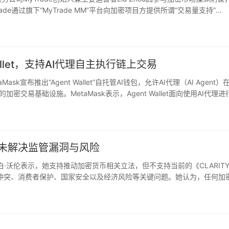
e通过旗下“MyTrade MM”平台向加密项目方提供所谓“交易量支持”
执行虚假交易（wash tr…
Wallet，支持AI代理自主执行链上交易
ask宣布推出“Agent Wallet”自托管AI钱包，允许AI代理（AI Agent）
交易基础设施。MetaMask表示，Agent Wallet面向使用AI代理进
I代…
：未解决监管漏洞与风险
丽莎白·沃伦表示，她支持推动加密货币相关立法，但不支持当前的《CLARIT
益冲突、消费者保护、国家安全以及经济风险等关键问题。她认为，任何加
的保护。《CLARITY Act》旨在明确数字资产…