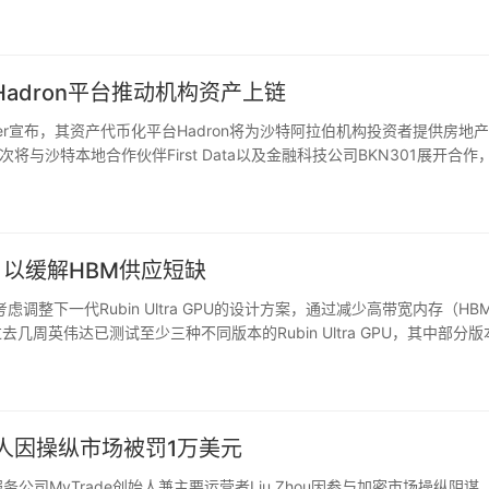
——低估了USDC长期增长潜…
Hadron平台推动机构资产上链
ether宣布，其资产代币化平台Hadron将为沙特阿拉伯机构投资者提供房地
将与沙特本地合作伙伴First Data以及金融科技公司BKN301展开合作
支持。未来，该模式还可能扩展至…
配置，以缓解HBM供应短缺
达正在考虑调整下一代Rubin Ultra GPU的设计方案，通过减少高带宽内存（HB
周英伟达已测试至少三种不同版本的Rubin Ultra GPU，其中部分版
低显存版本，主要原因…
始人因操纵市场被罚1万美元
务公司MyTrade创始人兼主要运营者Liu Zhou因参与加密市场操纵阴谋