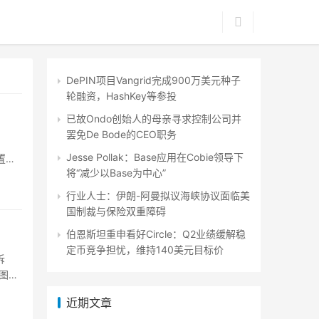
DePIN项目Vangrid完成900万美元种子
轮融资，HashKey等参投
已故Ondo创始人的母亲寻求控制公司并
罢免De Bode的CEO职务
Jesse Pollak：Base应用在Cobie领导下
位置数
将“减少以Base为中心”
行业人士：伊朗-阿曼拟议海峡协议面临美
国制裁与保险双重障碍
伯恩斯坦重申看好Circle：Q2业绩缓解稳
定币竞争担忧，维持140美元目标价
诉
试图自
近期文章