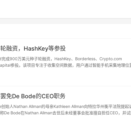
子轮融资，HashKey等参投
d完成900万美元种子轮融资，HashKey、Borderless、Crypto.com
pleblock Capital参投。该项目专注于收集空间数据，用户通过智能手机采集地理
免De Bode的CEO职务
ce创始人Nathan Allman的母亲Kathleen Allman向特拉华州衡平法院提起
称De Bode在Nathan Allman去世后未经董事会批准擅自担任CEO，并