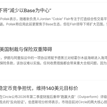
领导下将“减少以Base为中心”
e Pollak表示，随着新负责人Jordan “Cobie” Fish专注于打造综合性交易
块链。Pollak称应用此前更聚焦于Base生态，但在Fish领导下将扩大范围
临美国制裁与保险双重障碍
表示，伊朗与阿曼拟议中的一项协议将赋予德黑兰对经霍尔木兹海峡进入海
保险条款，该协议难以实施。任何收费措施都会带来重大合规问题，因为
。美国财政部还禁止美国人员接受伊朗政府提供的与“保障安全通行”相关
解稳定币竞争担忧，维持140美元目标价
在Circle公布2026年第二季度财报后重申“跑赢大盘”（Outperform）评
点的“反向验证”。伯恩斯坦分析师表示，市场目前对Circle的两大核心