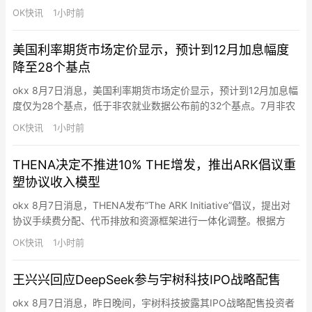
美国7月失业率为4.1%，预期4.2%，前值4.2%。
OK快讯
1小时前
美国利率期货市场定价显示，预计到12月加息幅度
降至28个基点
okx 8月7日消息，美国利率期货市场定价显示，预计到12月加息幅
度仅为28个基点，低于非农就业数据公布前的32个基点。7月非农
就业数据疲软，美债价格飙升。
OK快讯
1小时前
THENA决定不推进10% THE增发，推出ARK倡议重
塑协议收入模型
okx 8月7日消息，THENA发布“The ARK Initiative”倡议，提出对
协议手续费分配、代币排放和资源框架进行一体化调整。根据方
案，现货交易手续费拟按40%分配给veTHE投票者、60%转入协议
OK快讯
1小时前
金库，并暂缓按原有结构向theNFT分配交易手续费。THE排放拟调
整为：77.5%用于LP激励（此前为67.5%）、15%用于veTHE
王兴兴回应DeepSeek参与宇树科技IPO战略配售
rebase…
okx 8月7日消息，昨日晚间，宇树科技披露其IPO战略配售投资者