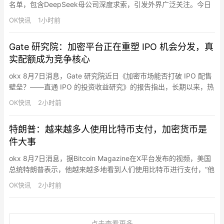
名单，包含DeepSeek母公司深度求索，引发外界广泛关注。今日
下午，宇树科技董事长、总经理兼首席技术官王兴兴在会上首次回
OK快讯
1小时前
应称，深度求索将为宇树科技提供具有市场竞争力的商业合作方
案，包括但不限于根据需求及业务开展情况在模型架构方案、智算
Gate 研究院：加密平台正在重塑 IPO 机会分发，真
集群建设、数据中心运营（如有）等方面提供技术支持。宇树科
实配额成为竞争核心
技…
okx 8月7日消息，Gate 研究院近日《加密市场能否打破 IPO 配售
壁垒？——直通 IPO 的投资收益研究》的报告指出，长期以来，热
门 IPO 的发行价收益主要集中在承销机构、专业投资者和高净值客
OK快讯
2小时前
户手中。如今，加密平台正借助稳定币账户、全球用户网络和代币
化基础设施切入这一市场，将原本地域受限、门槛较高的 IPO 配售
特朗普：越来越多人使用比特币支付，加密货币是
重新包装为更易触达的金融产品。直通 …
件大事
okx 8月7日消息，据Bitcoin Magazine在X平台发布的视频，美国
总统特朗普表示，他越来越多地看到人们使用比特币进行支付，“他
们甚至已经不知道现金为何物”。特朗普称，“加密货币是件大事。”
OK快讯
2小时前
点击查看更多