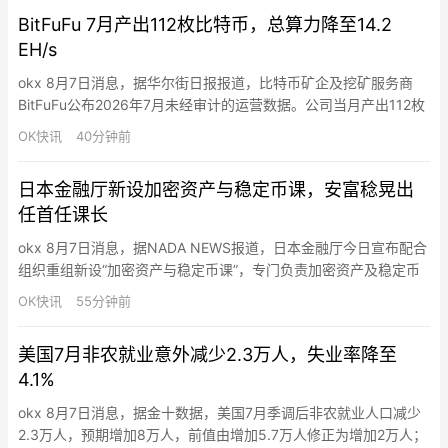
时保留《商品交易法》下的市场完整性保护。
BitFuFu 7月产出112枚比特币，总算力降至14.2
EH/s
okx 8月7日消息，据华尔街日报报道，比特币矿企及挖矿服务商
BitFuFu公布2026年7月未经审计的运营数据。公司当月产出112枚
比特币，其中自营挖矿产出72枚、云挖矿产出40枚，日均产出3.6
OK快讯
40分钟前
枚；截至7月底持有1,314枚比特币，较6月底的1,671枚减少。
BitFuFu称，持仓下降主要因预付将于2026年8月启动、为期330
日本金融厅新设加密资产与稳定币课，安富稔晃出
天的新增算力费用。公司7月…
任首任课长
okx 8月7日消息，据NADA NEWS报道，日本金融厅今日宣布配合
组织重组新设“加密资产与稳定币课”，专门负责加密资产及稳定币
监管，安富稔晃（Toshiaki Adomi）出任首任课长。该部门直属同
OK快讯
55分钟前
期新设的“资产运用与保险监督局”，由原“加密资产、区块链与创新
参事官室”升级而来。
美国7月非农就业意外减少2.3万人，失业率降至
4.1%
okx 8月7日消息，据金十数据，美国7月季调后非农就业人口减少
2.3万人，预期增加8万人，前值由增加5.7万人修正为增加2万人；