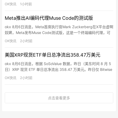
Discovery Loop的AI初创公司，专注于自动化科学研究流程。与他
OK快讯
1小时前
同行的还有三位谷歌资深科学家Oriol Vinyals、Quoc Le和Sanjay
Ghemawat，四人均在AI及计算机科学领域拥有里程碑式的成就。
Meta推出AI编码代理Muse Code的测试版
Alpha…
okx 8月6日消息，Meta首席执行官Mark Zuckerberg在X平台虚啊
奴婢，Meta发布Muse Code测试版，这是一个终端编码代理，可
处理大型代码库中的完整软件工程任务，包括规划变更、编写代码
OK快讯
2小时前
和验证结果。Muse Code由编码模型Muse Spark 1.2驱动，运行多
个后台代理，在测试中可同时为游戏构建六个功能且无冲突。审计
美国XRP现货ETF单日总净流出358.47万美元
功能记录每个模…
okx 8月6日消息，根据 SoSoValue 数据，昨日（美东时间 8 月 5
日）XRP 现货 ETF 单日总净流出 358.47 万美元。昨日仅 Bitwise
XRP ETF(XRP) 净流出，单日净流出 358.47 万美元，目前历史总
OK快讯
2小时前
净流入达 5.07 亿美元。截至发稿前，XRP 现货 ETF 总资产净值为
9.93 亿美元，XRP 净资产比率 …
点击查看更多