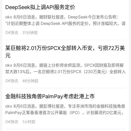
Millennium Management、Two Sigma Investments、Citadel 以
DeepSeek拟上调API服务定价
及多家私募股权公司…
okx 8月6日消息，据财联社报道，DeepSeek今日发布公告称：
“计划近期整体上调 DeepSeek API服务的定价，预计涨幅较大，请
合理安排您的使用。具体方案以正式通知为准。”
OK快讯
31分钟前
某巨鲸将2.01万份SPCX全部转入币安，亏损72万美
元
okx 8月6日消息，据链上分析师余烬监测，SPCX因财报及即将解
禁大跌13%后，一名巨鲸将2.01万份SPCX（230万美元）全部转入
Binance割肉，亏损72万美元（-24%）。该巨鲸在7月初以150美
OK快讯
46分钟前
元价格从Binance提出这些SPCX。
金融科技独角兽PalmPay考虑赴港上市
okx 8月6日消息，据彭博社报道，专注非洲市场的金融科技独角兽
PalmPay正筹备香港首次公开募股（IPO），计划募资约2亿美元，
投后估值超10亿美元，正式跻身独角兽行列。这一布局使其与尼日
OK快讯
1小时前
利亚同业巨头OPay形成上市竞速格局（OPay正推进美股IPO）。