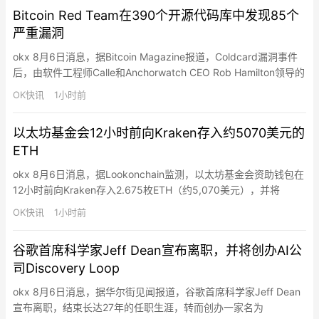
PalmPay成立于2019年，总部位于尼日利亚，是非洲本土头部数字
Bitcoin Red Team在390个开源代码库中发现85个
支付服务商，核心依托PalmPar…
严重漏洞
okx 8月6日消息，据Bitcoin Magazine报道，Coldcard漏洞事件
后，由软件工程师Calle和Anchorwatch CEO Rob Hamilton领导的
Bitcoin Red Team已获得资助，投入超4万美元AI代币对390多个
OK快讯
1小时前
开源代码库进行安全审计。截至最新更新，团队已在27.5小时内提
交4,962项发现，其中包括85项严重问题和…
以太坊基金会12小时前向Kraken存入约5070美元的
ETH
okx 8月6日消息，据Lookonchain监测，以太坊基金会资助钱包在
12小时前向Kraken存入2.675枚ETH（约5,070美元），并将
578.38枚ETH（约108万美元）转移至一个新的Gnosis Safe
OK快讯
1小时前
Proxy钱包。
谷歌首席科学家Jeff Dean宣布离职，并将创办AI公
司Discovery Loop
okx 8月6日消息，据华尔街见闻报道，谷歌首席科学家Jeff Dean
宣布离职，结束长达27年的任职生涯，转而创办一家名为