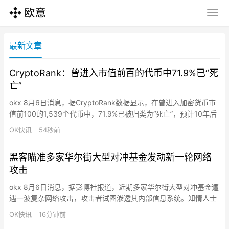
最新文章
CryptoRank：曾进入市值前百的代币中71.9%已“死
亡”
okx 8月6日消息，据CryptoRank数据显示，在曾进入加密货币市
值前100的1,539个代币中，71.9%已被归类为“死亡”，预计10年后
死亡率达84.7%，而代币中位寿命仅为2年4个月。CryptoRank将
OK快讯
54秒前
“死亡”定义为从主要交易所下架且日交易量低于1万美元超过90
天。结论是进入前100并不保证具备长期的生存潜力。
黑客瞄准多家华尔街大型对冲基金发动新一轮网络
攻击
okx 8月6日消息，据彭博社报道，近期多家华尔街大型对冲基金遭
遇一波复杂网络攻击，攻击者试图渗透其内部信息系统。知情人士
透露，Point72资产管理公司已于周三告知投资者其受到攻击，初
OK快讯
16分钟前
步迹象显示客户信息未被盗取，公司仍在进一步审查中。