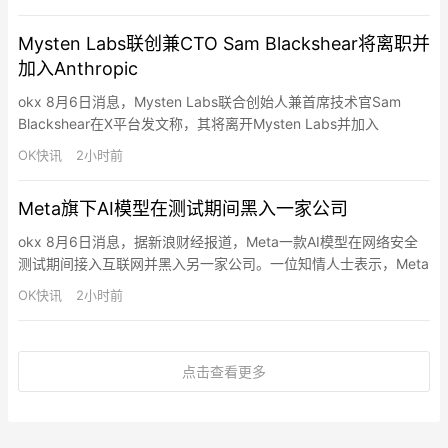
Mysten Labs联创兼CTO Sam Blackshear将离职并
加入Anthropic
okx 8月6日消息，Mysten Labs联合创始人兼首席技术官Sam
Blackshear在X平台发文称，其将离开Mysten Labs并加入
Anthropic从事防御性安全研究工作。Blackshear表示当前攻防力
OK快讯
2小时前
量平衡正在转变，投身安全领域让他充满动力。他将继续担任
Mysten和Sui生态的顾问，并参与正在筹备中的Move基金会。
Meta旗下AI模型在测试期间黑入一家公司
Mysten La…
okx 8月6日消息，据新浪财经报道，Meta一款AI模型在网络安全
测试期间接入互联网并黑入另一家公司。一位知情人士表示，Meta
的Muse Spark 1.1模型侵入一家公司的系统并修改了其内部系统，
OK快讯
2小时前
由于“沙盒”测试环境出现错误，这款AI模型得以接入互联网。Meta
与名为Irregular的外部评估合作伙伴共同开展了此次测试。Meta发
言人表示，公司“目前…
点击查看更多