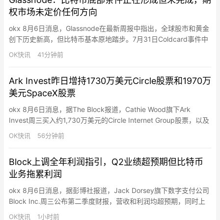
权市场未定价任何方向
okx 8月6日消息，Glassnode在最新周报中指出，全球股市和黄金
创下历史新高，但比特币基本原地踏步。7月31日Coldcard事件中
约594枚BTC（约3,800万美元）在25分钟内被盗，链上活动持续
OK快讯
41分钟前
数日——一年以上未移动的比特币在三天内激增至约11.9万枚，约
为被盗金额的200倍，但仅约十分之一流入交易所，市场几乎未受
Ark Invest昨日增持1730万美元Circle股票和1970万
价格影响。当前加密市场正通过“…
美元SpaceX股票
okx 8月6日消息，据The Block报道，Cathie Wood旗下Ark
Invest周三买入约1,730万美元的Circle Internet Group股票，以及
约1,970万美元的SpaceX股票。Circle股价当日微涨0.05%至
OK快讯
56分钟前
63.28美元，SpaceX大跌13.61%至108.27美元。
Block上调全年利润指引，Q2业绩超预期但比特币
业务拖累利润
okx 8月6日消息，据彭博社报道，Jack Dorsey旗下数字支付公司
Block Inc.周三公布第二季度财报，营收和利润均超预期，同时上
调全年利润指引。公司预计2026年毛利润125亿美元、调整后营业
OK快讯
1小时前