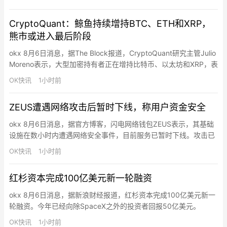
收入35亿美元、调整后稀释每股收益4.02美元，各项指标均高于此
前预期。Square和Cash App业务双双增长，AI工具的应用使每位
CryptoQuant：鲸鱼持续增持BTC、ETH和XRP，
工程师代码修改量增…
熊市或进入最后阶段
okx 8月6日消息，据The Block报道，CryptoQuant研究主管Julio
Moreno表示，大型加密持有者正在增持比特币、以太坊和XRP，表
明熊市可能已进入最后阶段，但尚未确认底部，价格仍可能进一步
OK快讯
1小时前
下跌。Moreno指出，当价格接近或低于已实现价格时，大户正在
增加持仓，降低了下行压力。比特币鲸鱼余额（不含交易所和矿
ZEUS遭遇网络攻击后暂时下线，称用户资金安全
池）已从2025年12月的2…
okx 8月6日消息，据官方博客，闪电网络钱包ZEUS表示，其基础
设施在数小时内遭遇网络安全事件，目前服务已暂时下线。攻击已
得到控制，团队正进行全面系统审计，在恢复服务前保持谨慎。用
OK快讯
1小时前
户资金未丢失且未面临风险。因LSP通道被关闭的客户将在服务恢
复后获得替换通道。初步调查显示事件仅限于ZEUS基础设施，未
红杉资本完成100亿美元新一轮融资
发现闪电节点软件漏洞。团队正利用可信执行环境和Valida…
okx 8月6日消息，据新浪财经报道，红杉资本完成100亿美元新一
轮融资。今年已经向除SpaceX之外的投资者回报50亿美元。
OK快讯
1小时前