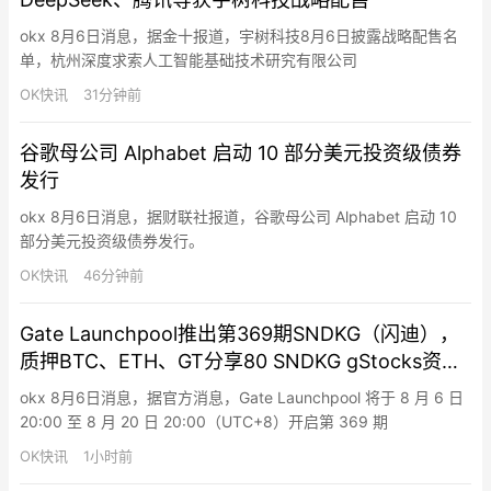
okx 8月6日消息，据金十报道，宇树科技8月6日披露战略配售名
单，杭州深度求索人工智能基础技术研究有限公司
（DeepSeek）、腾讯旗下上海启善投资有限公司作为“与发行人经
OK快讯
31分钟前
营业务具有战略合作关系或长期合作愿景的大型企业或其下属企业”
入围。这一序列的战略配售投资者还包括中国石油集团昆仑资本有
谷歌母公司 Alphabet 启动 10 部分美元投资级债券
限公司、南方电网产融控股集团有限公司、天翼资本控股有限公
发行
司。
okx 8月6日消息，据财联社报道，谷歌母公司 Alphabet 启动 10
部分美元投资级债券发行。
OK快讯
46分钟前
Gate Launchpool推出第369期SNDKG（闪迪），
质押BTC、ETH、GT分享80 SNDKG gStocks资产
空投
okx 8月6日消息，据官方消息，Gate Launchpool 将于 8 月 6 日
20:00 至 8 月 20 日 20:00（UTC+8）开启第 369 期
Launchpool 活动。用户质押 BTC、ETH 或 GT 即可免费分享 80
OK快讯
1小时前
SNDKG gStocks 资产空投。其中，BTC 池与 ETH 池各提供 35