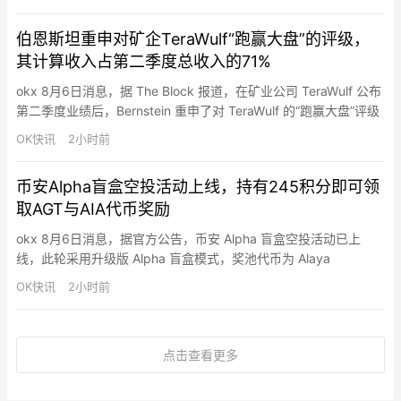
投资者有效申购倍数、市场情况、募集资金需求及承销风险等因
素，协商确定本次发行价格为150.80元/股，网下发行不再进行累
伯恩斯坦重申对矿企TeraWulf“跑赢大盘”的评级，
计投标询价。投资者请按此价格在2026年8月10日（T日）进行…
其计算收入占第二季度总收入的71%
okx 8月6日消息，据 The Block 报道，在矿业公司 TeraWulf 公布
第二季度业绩后，Bernstein 重申了对 TeraWulf 的“跑赢大盘”评级
和 36 美元的目标价。该季度业绩显示，其高性能计算收入达到
OK快讯
2小时前
3200 万美元，占总收入的 71%。这或许是迄今为止最清晰的证
据，表明该公司从比特币挖矿向人工智能基础设施的转型已初见成
币安Alpha盲盒空投活动上线，持有245积分即可领
效。
取AGT与AIA代币奖励
okx 8月6日消息，据官方公告，币安 Alpha 盲盒空投活动已上
线，此轮采用升级版 Alpha 盲盒模式，奖池代币为 Alaya
Governance Token（AGT）与 DeAgentAI（AIA）。持有至少
OK快讯
2小时前
245 个币安 Alpha 积分的用户可在 Alpha 活动页面领取一次代币
空投，先到先得，每次申领消耗 15 个积分。领取后用户将被分配
至…
点击查看更多