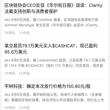
SNDKG 奖励，GT 池提…
区块链协会CEO反驳《华尔街日报》误读：Clarity
法案支持创新与消费者保护
okx 8月6日消息，据 CoinDesk 报道，区块链协会首席执行官
Summer Mersinger 发文反驳《华尔街日报》此前对《Clarity
Act》的解读有误，该法案其实是支持创新、竞争和消费者保护
OK快讯
1小时前
的。Mersinger 指出，法案明确禁止“仅仅持有稳定币就支付利息”
或任何等同银行存款利息的计划。允许的是基于真实活动的奖励
某交易员79.1万美元买入$CASHCAT，现已盈利
（类似信用卡积分），这并…
95.6万美元
okx 8月6日消息，据 Lookonchain 监测，之前花费 79.1 万美元购
买 1314 万枚 $CASHCAT（现价 175 万美元）的交易员，现在盈
利 95.6 万美元。另一位交易员也在 12 小时前花费 519 ETH（约
OK快讯
1小时前
合 98.5 万美元）购买了 996 万枚 $CASHCAT。
宇树科技：确定本次发行价格为150.80元/股
okx 8月6日消息，据宇树科技公告，经发行人和保荐人（主承销
商）根据初步询价结果，综合评估公司合理投资价值、同行业上市
公司估值水平、所属行业二级市场估值水平等方面，充分考虑网下
OK快讯
1小时前