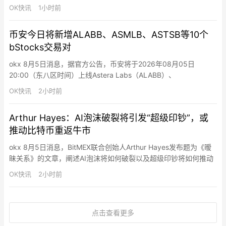
街预期的69亿美元，净亏损收窄至5.41亿美元，调整后EBITDA达
OK快讯
1小时前
35亿美元，同比增长近两倍。 据SEC文件披露，SpaceX持有
18,712枚比特币，受二季度比特币价格下跌33%影响，持仓价值从
币安今日将新增ALABB、ASMLB、ASTSB等10个
2025年底的16.4亿美元降至…
bStocks交易对
okx 8月5日消息，据官方公告，币安将于2026年08月05日
20:00（东八区时间）上线Astera Labs（ALABB）、
ASML（ASMLB）、AST SpaceMobile（ASTSB）、BitMine
OK快讯
2小时前
Immersion Technologies（BMNRB）、Coherent（COHRB）、
Credo Technology Group Hol…
Arthur Hayes：AI泡沫破裂将引发“超级印钞”，或
推动比特币重返牛市
okx 8月5日消息，BitMEX联合创始人Arthur Hayes发布题为《暧
昧关系》的文章，阐述AI泡沫将如何破裂以及超级印钞将如何推动
市场重返牛市。Hayes认为，核心分歧在于市场如何定义AI资本支
OK快讯
2小时前
出——是技术投资还是房地产投资。他倾向于后者，认为这数万亿
美元基建本质上是”另一种乏味的房地产投资”。Hayes指出，AI泡
沫破裂的…
点击查看更多