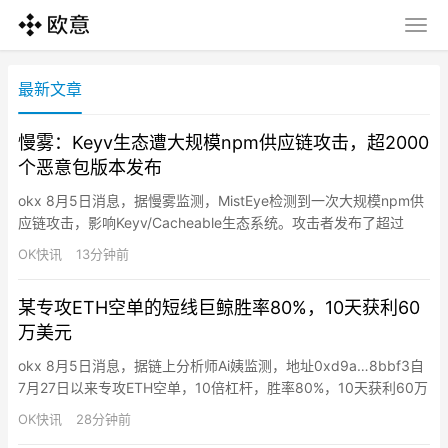
最新文章
慢雾：Keyv生态遭大规模npm供应链攻击，超2000
个恶意包版本发布
okx 8月5日消息，据慢雾监测，MistEye检测到一次大规模npm供
应链攻击，影响Keyv/Cacheable生态系统。攻击者发布了超过
2,000个恶意包版本，包括keyv@6.0.0。Keyv是广泛使用的键值
OK快讯
13分钟前
存储抽象库，支持Redis、SQLite、PostgreSQL、MongoDB等后
端，每周下载量约1.27亿次，导致明显的下游供应链暴露。攻击手
某专攻ETH空单的短线巨鲸胜率80%，10天获利60
法…
万美元
okx 8月5日消息，据链上分析师Ai姨监测，地址0xd9a…8bbf3自
7月27日以来专攻ETH空单，10倍杠杆，胜率80%，10天获利60万
美元。其20次做空中半数持仓仅约1小时，10分钟前再次开启
OK快讯
28分钟前
1.451962万枚ETH空单（2721万美元），开仓价1874.2美元，每