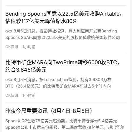
协议将满足伊朗对霍尔木兹海峡交通管控权的若干要求——这是战
争前伊朗所没有的控制权。据两名地区消息人士透露，正在讨论的
Bending Spoons同意以22.5亿美元收购Airtable，
协议将在霍尔木兹海峡建立一个为期60天的临时安排，且安排时
估值较117亿美元峰值缩水80%
间…
okx 8月5日消息，据彭博社报道，意大利应用开发商Bending
Spoons SpA已同意以22.5亿美元的股权价值收购美国软件公司
Airtable，将以全现金交易完成。扣除Airtable账上约9.65亿美元净
OK快讯
1小时前
现金后，企业价值约为12.9亿美元。这一价格较Airtable在2021年
获得的117亿美元估值大幅缩水约80%，成为软件行业估值回调的
比特币矿企MARA向TwoPrime转移6000枚BTC，
又一例证…
约合3.846亿美元
okx 8月5日消息，据Lookonchain监测，持有3.6303万枚
BTC（23.4亿美元）的比特币矿企MARA在过去5小时内向
TwoPrime转移6000枚BTC（3.846亿美元）。该转移不一定是出
OK快讯
1小时前
售，可能用于资产管理。
昨夜今晨重要资讯（8月4日-8月5日）
SpaceX Q2营收78亿美元超预期，比特币持仓浮亏5.4亿美元
SpaceX公布上市后首份季报，第二季度营收78亿美元，超出华尔