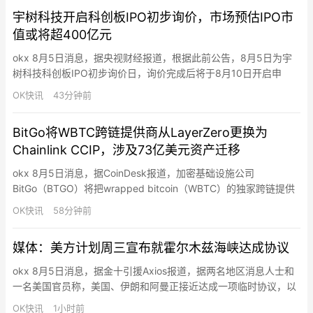
次持仓规模均在300万美元以上，最高达7013万美元。
宇树科技开启科创板IPO初步询价，市场预估IPO市
值或将超400亿元
okx 8月5日消息，据央视财经报道，根据此前公告，8月5日为宇
树科技科创板IPO初步询价日，询价完成后将于8月10日开启申
购，网上、网下申购日均为8月10日，缴款截止日为8月12日。8月
OK快讯
43分钟前
5日初步询价期间为 9:30—15:00，保荐人（主承销商）开展网下
投资者核查，参与战略配售的投资者缴纳认购资金。8月6日将确定
BitGo将WBTC跨链提供商从LayerZero更换为
发行价格、确定有效报价投资者及其可申购股数，…
Chainlink CCIP，涉及73亿美元资产迁移
okx 8月5日消息，据CoinDesk报道，加密基础设施公司
BitGo（BTGO）将把wrapped bitcoin（WBTC）的独家跨链提供
商从LayerZero更换为Chainlink，涉及73亿美元WBTC的迁移。这
OK快讯
58分钟前
一系列迁移始于Kelp DAO的LayerZero跨链桥遭2.92亿美元攻击后
Mantle、Kelp、Lombard、Solv Prot…
媒体：美方计划周三宣布就霍尔木兹海峡达成协议
okx 8月5日消息，据金十引援Axios报道，据两名地区消息人士和
一名美国官员称，美国、伊朗和阿曼正接近达成一项临时协议，以
重新开放霍尔木兹海峡，美国方面计划于周三宣布此事。这一初步
OK快讯
1小时前