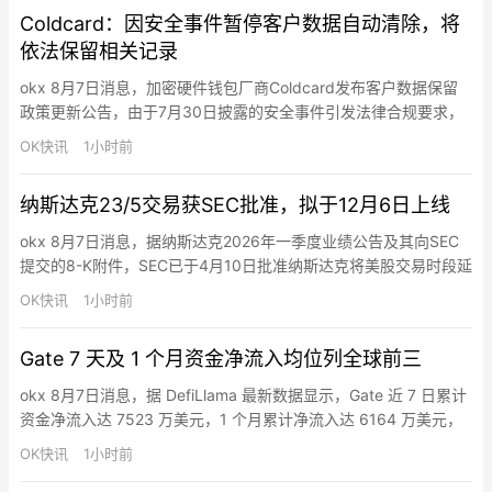
Coldcard：因安全事件暂停客户数据自动清除，将
依法保留相关记录
okx 8月7日消息，加密硬件钱包厂商Coldcard发布客户数据保留
政策更新公告，由于7月30日披露的安全事件引发法律合规要求，
该公司已暂时暂停原有的客户数据自动清除机制。此前，Coldcard
OK快讯
1小时前
的标准做法是在客户记录保存120天后自动清空，仅保留用户邮箱
地址和所在国家信息，同时允许客户在产品交付后随时申请提前删
纳斯达克23/5交易获SEC批准，拟于12月6日上线
除数据。Coldcard表示，因安全事件涉及正…
okx 8月7日消息，据纳斯达克2026年一季度业绩公告及其向SEC
提交的8-K附件，SEC已于4月10日批准纳斯达克将美股交易时段延
长至每周5天、每天23小时的规则变更。纳斯达克计划于2026年12
OK快讯
1小时前
月6日启动23/5交易。新安排拟分为日间时段（美东时间4:00—
20:00）和夜间时段（21:00—次日4:00），20:00—21:00暂停一
Gate 7 天及 1 个月资金净流入均位列全球前三
小时。SEC批准…
okx 8月7日消息，据 DefiLlama 最新数据显示，Gate 近 7 日累计
资金净流入达 7523 万美元，1 个月累计净流入达 6164 万美元，
均排名全球前三。
OK快讯
1小时前