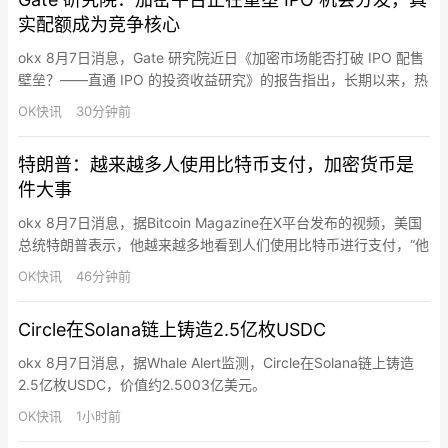
集群建设、数据中心运营（如有）等方面提供技术支持。宇树科
实配额成为竞争核心
技…
okx 8月7日消息，Gate 研究院近日《加密市场能否打破 IPO 配售
壁垒？——直通 IPO 的投资收益研究》的报告指出，长期以来，热
门 IPO 的发行价收益主要集中在承销机构、专业投资者和高净值客
OK快讯
30分钟前
户手中。如今，加密平台正借助稳定币账户、全球用户网络和代币
化基础设施切入这一市场，将原本地域受限、门槛较高的 IPO 配售
特朗普：越来越多人使用比特币支付，加密货币是
重新包装为更易触达的金融产品。直通 …
件大事
okx 8月7日消息，据Bitcoin Magazine在X平台发布的视频，美国
总统特朗普表示，他越来越多地看到人们使用比特币进行支付，“他
们甚至已经不知道现金为何物”。特朗普称，“加密货币是件大事。”
OK快讯
46分钟前
Circle在Solana链上铸造2.5亿枚USDC
okx 8月7日消息，据Whale Alert监测，Circle在Solana链上铸造
2.5亿枚USDC，价值约2.5003亿美元。
OK快讯
1小时前