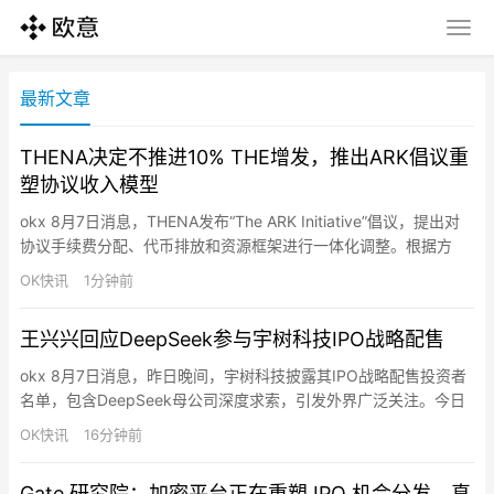
最新文章
THENA决定不推进10% THE增发，推出ARK倡议重
塑协议收入模型
okx 8月7日消息，THENA发布“The ARK Initiative”倡议，提出对
协议手续费分配、代币排放和资源框架进行一体化调整。根据方
案，现货交易手续费拟按40%分配给veTHE投票者、60%转入协议
OK快讯
1分钟前
金库，并暂缓按原有结构向theNFT分配交易手续费。THE排放拟调
整为：77.5%用于LP激励（此前为67.5%）、15%用于veTHE
王兴兴回应DeepSeek参与宇树科技IPO战略配售
rebase…
okx 8月7日消息，昨日晚间，宇树科技披露其IPO战略配售投资者
名单，包含DeepSeek母公司深度求索，引发外界广泛关注。今日
下午，宇树科技董事长、总经理兼首席技术官王兴兴在会上首次回
OK快讯
16分钟前
应称，深度求索将为宇树科技提供具有市场竞争力的商业合作方
案，包括但不限于根据需求及业务开展情况在模型架构方案、智算
Gate 研究院：加密平台正在重塑 IPO 机会分发，真