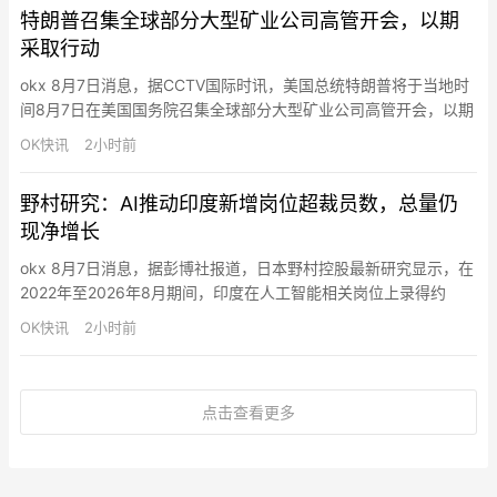
特朗普召集全球部分大型矿业公司高管开会，以期
采取行动
okx 8月7日消息，据CCTV国际时讯，美国总统特朗普将于当地时
间8月7日在美国国务院召集全球部分大型矿业公司高管开会，以期
采取行动，“保障美国及盟友的关键矿产供应”。路透社的报道称，
OK快讯
2小时前
美国现正急需关键矿产来补充对伊朗战事期间耗损的武器库存。在
长达5个多月的对伊朗战争中，美军大量消耗了精确制导导弹与防
野村研究：AI推动印度新增岗位超裁员数，总量仍
空拦截弹。美国国防官员和议员均警告称，鉴于现有产能受限，
现净增长
补…
okx 8月7日消息，据彭博社报道，日本野村控股最新研究显示，在
2022年至2026年8月期间，印度在人工智能相关岗位上录得约
8.31万次招聘，而裁员及自然流失约3.19万次，AI带来的新增就业
OK快讯
2小时前
显著超过岗位减少。报告基于亚洲69个典型案例统计称，印度因体
量巨大，成为评估AI就业影响的“试验场”，多数裁员集中在被聊天
机器人替代的客服与支持岗位，而新增岗位主要为…
点击查看更多