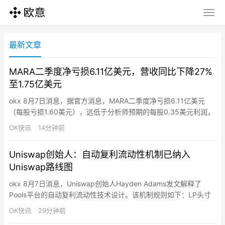
最新文章
MARA二季度净亏损6.11亿美元，营收同比下降27%
至1.75亿美元
okx 8月7日消息，据官方消息，MARA二季度净亏损6.11亿美元
（每股亏损1.60美元），远低于分析师预期的每股0.35美元利润，
营收同比下降27%至1.75亿美元，不及预期。亏损主要源于比特币
OK快讯
14分钟前
价格下跌导致的数字资产未实现减值约3.43亿美元（比特币均价同
比下降28%）。公司算力同比增长22%至70.3 EH/s，比特币产量
Uniswap创始人：自动复利流动性机制已纳入
增长3%至2,422枚BTC，…
Uniswap路线图
okx 8月7日消息，Uniswap创始人Hayden Adams发文解释了
Pools平台的自动复利流动性技术设计。该机制规则如下：LP头寸
存入智能合约后，任何人只要将该头寸规模增加0.2%，即可提取该
OK快讯
29分钟前
头寸所有未申领的费用。随着费用累积，一旦其价值超过头寸的