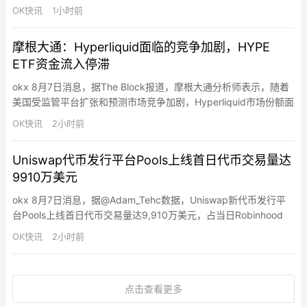
暂时重新开放霍尔木兹海峡。一位伊朗政府官员称，该协议将通过
OK快讯
1小时前
允许商船经由伊朗控制的航线进入波斯湾、再经由阿曼控制的航线
驶出，来建立新的航运通道。据该伊朗官员称，该协议不包括向寻
摩根大通：Hyperliquid面临的竞争加剧，HYPE
求安全通过水道的商船收取通行费。该提案是一项“临时协议”，将
ETF资金流入停滞
为…
okx 8月7日消息，据The Block报道，摩根大通分析师表示，随着
美国受监管平台扩张和预测市场竞争加剧，Hyperliquid市场份额面
临挑战，同时HYPE ETF资金流入也已停滞。分析师指出
OK快讯
2小时前
Hyperliquid面临两大挑战：美国受监管加密永续合约交易平台可能
加速流动性从离岸和去中心化平台转向在岸平台；预测市场竞争激
Uniswap代币发行平台Pools上线首日代币交易量达
烈而Hyperliquid正拓展预…
9910万美元
okx 8月7日消息，据@Adam_Tehc数据，Uniswap新代币发行平
台Pools上线首日代币交易量达9,910万美元，占当日Robinhood
Chain代币发行平台总交易量的约54.2%。
OK快讯
2小时前
点击查看更多