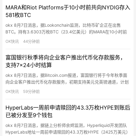
0.2%，搜索者便自动获得激励进行操作。Hayden称该设计“超级简
MARA和Riot Platforms于10小时前共向NYDIG存入
单、干净”，基于Uniswap代币…
581枚BTC
okx 8月7日消息，据Lookonchain监测，比特币矿企正在出售
BTC。持有3.6303万枚BTC（23.4亿美元）的MARA在10小时前
向NYDIG存入200枚BTC（1286万美元）。Riot Platforms也在10
OK快讯
44分钟前
小时前向NYDIG存入381枚BTC（2451万美元）。
富国银行秋季将向企业客户推出代币化存款服务，
支持7×24小时结算
okx 8月7日消息，据Bitcoin.com报道，富国银行将于今年秋季面
向企业客户推出代币化存款服务，初期支持美元兑英镑通道，计划
2027年扩大范围。该服务支持7×24小时结算和可编程支付（满足
OK快讯
59分钟前
条件自动释放资金），存款仍为银行负债，保留监管保护和存款保
险资格。Cosmos Labs联合创始人确认该区块链基于Cosmos技
HyperLabs一周前申请赎回的43.3万枚HYPE到账后
术，称这是对网络互操作性和可靠性的验…
已被分发至9个钱包
okx 8月7日消息，据链上分析师余烬监测，Hyperliquid开发团队
HyperLabs地址一周前申请赎回的43.3万枚HYPE（2425万美元）