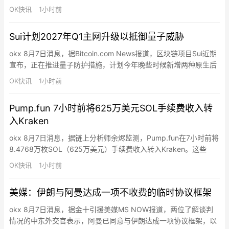
于昨日凌晨到账，今日凌晨被分发至9个钱包。按此前解质押转出
OK快讯
1小时前
记录，这些HYPE可能通过做市商Flowdesk流入中心化交易所。
Sui计划2027年Q1主网升级以抵御量子威胁
okx 8月7日消息，据Bitcoin.com News报道，区块链项目Sui近期
宣布，正在推进量子防护措施，计划今年晚些时候新增两种原生后
量子签名方案。原生账户采用ML-DSA-65方案，高价值资产智能
OK快讯
1小时前
合约保险库采用SLH-DSA-SHA2-128s哈希签名方案，均获美国
NIST批准。过渡将为可选但无缝衔接，用户保留相同助记词和充值
Pump.fun 7小时前将625万美元SOL手续费收入转
地址，通过新派生路径完成…
入Kraken
okx 8月7日消息，据链上分析师余烬监测，Pump.fun在7小时前将
8.4768万枚SOL（625万美元）手续费收入转入Kraken。这些
SOL约为其过去19天手续费收入的50%，即在当前Meme交易冷清
OK快讯
1小时前
的熊市环境下，其日均手续费收入仍有六七十万美元。
美媒：伊朗与阿曼达成一项不收费的临时协议框架
okx 8月7日消息，据金十引援美媒MS NOW报道，两位了解谈判
情况的中东外交官表示，阿曼已同意与伊朗达成一项协议框架，以