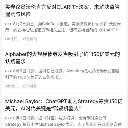
行市场监控、机会识别和自动交易的交易者与开发者。与传统AI
美参议员沃伦直言反对CLARITY法案：未解决监管
代…
漏洞与风险
okx 8月7日消息，据CoinDesk报道，美国参议员伊丽莎白·沃伦表
示，她支持推动加密货币相关立法，但不支持当前的《CLARITY
Act》。沃伦称，该法案未能充分解决加密行业中的利益冲突、消
OK快讯
37分钟前
费者保护、国家安全以及经济风险等关键问题。她认为，任何加密
监管框架都需要在促进创新的同时，加强对市场参与者和投资者的
Alphabet的大规模债券发售吸引了约1150亿美元的
保护。《CLARITY Act》旨在明确数字资产…
认购需求
okx 8月6日消息，据财联社报道，Alphabet的大规模债券发售吸
引了约1150亿美元的认购需求。
OK快讯
52分钟前
Michael Saylor：ChatGPT助力Strategy筹资150亿
美元，AI时代关键是“驾驭机器人”
okx 8月6日消息，据《财富》杂志报道，比特币财库公司
Strategy 执行主席Michael Saylor表示，人工智能正在改变财富创