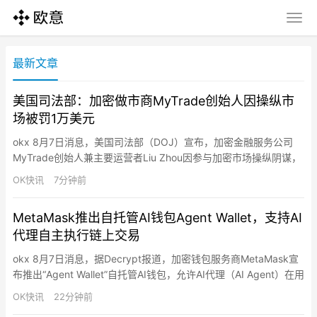
最新文章
美国司法部：加密做市商MyTrade创始人因操纵市
场被罚1万美元
okx 8月7日消息，美国司法部（DOJ）宣布，加密金融服务公司
MyTrade创始人兼主要运营者Liu Zhou因参与加密市场操纵阴谋，
近日在波士顿联邦法院被判处罚款1万美元。检方称，MyTrade通
OK快讯
7分钟前
过旗下“MyTrade MM”平台向加密项目方提供所谓“交易量支持”
（Volume Support）服务，利用机器人在多个加密交易所执行虚假
MetaMask推出自托管AI钱包Agent Wallet，支持AI
交易（wash tr…
代理自主执行链上交易
okx 8月7日消息，据Decrypt报道，加密钱包服务商MetaMask宣
布推出“Agent Wallet”自托管AI钱包，允许AI代理（AI Agent）在用
户设定的权限范围内自主执行链上交易，进一步布局AI驱动的加密
OK快讯
22分钟前
交易基础设施。MetaMask表示，Agent Wallet面向使用AI代理进