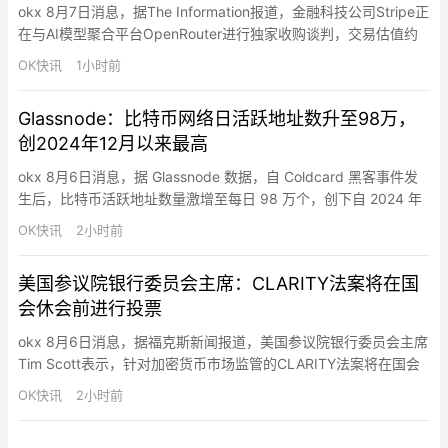
okx 8月7日消息，据The Information报道，金融科技公司Stripe正
在与AI模型聚合平台OpenRouter进行独家收购谈判，交易估值约
为100亿美元。知情人士透露，OpenRouter此前已收到多家大型科
OK快讯
1小时前
技公司的收购兴趣，但目前Stripe已进入独家谈判阶段。相关交易
尚未最终敲定，具体条款仍可能发生变化。OpenRouter成立于
Glassnode：比特币网络日活跃地址数升至98万，
2023…
创2024年12月以来最高
okx 8月6日消息，据 Glassnode 数据，自 Coldcard 黑客事件发
生后，比特币活跃地址数量激增至每日 98 万个，创下自 2024 年
12 月以来的最高纪录。这是由恐慌情绪驱动的链上活动。持有者将
OK快讯
2小时前
资金转移到其他托管平台，反映的是出于安全考虑，而非市场信心
的改变。
美国参议院银行委员会主席：CLARITY法案将在国
会休会前进行投票
okx 8月6日消息，据福克斯新闻报道，美国参议院银行委员会主席
Tim Scott表示，针对加密货币市场监管的CLARITY法案将在国会
休会前迎来投票，“毫无疑问会进行表决”，他表示参议院可能会延
OK快讯
2小时前
长工作时间，不仅限于未来两天，以推动相关立法取得进展。他
称，共和党内部正在就该法案形成共识，并认为推动加密监管框架