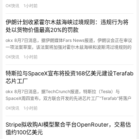
造方式，企业和个人不应试图与机器竞争，而应利用AI放大自身能
OK快讯
1小时前
力。Saylor在接受采访时称，他利用ChatGPT帮助Strategy设计基
于比特币的优先股融资方案，并最终推动公司通过IPO及相关融资
伊朗计划收紧霍尔木兹海峡过境规则：违规行为将
筹集约150亿美元资金…
处以货物价值最高20%的罚款
okx 8月7日消息，据伊朗媒体Fars News报道，伊朗议会正在审议
一项法案草案，该法案将加强对霍尔木兹海峡和波斯湾过境规则的
管控。主要建议包括：禁止与美国、以色列及其他敌对国家有关联
OK快讯
1小时前
的船只通行 ；限制与以色列相关的军民货物运输 ；限制与针对“抵
抗轴心”行动有关的船舶往来；拒绝向应向伊朗支付赔偿款项的实体
特斯拉与SpaceX宣布将投资168亿美元建设Terafab
开放通航；对违规行为处以货物价值最高达20%的罚款…
芯片工厂
okx 8月7日消息，据TechCrunch报道，特斯拉（Tesla）与
SpaceX周四宣布，双方联合开发的先进芯片工厂“Terafab”将落户
美国得州格莱姆斯县（Grimes County），位于休斯顿附近，项目
OK快讯
1小时前
首期投资规模达168亿美元。SpaceX表示，该工厂计划建设超过1
亿平方英尺（约930万平方米）的制造空间，未来将成为全球规模
Stripe拟收购AI模型聚合平台OpenRouter，交易估
最大的半导体制造设施…
值约100亿美元