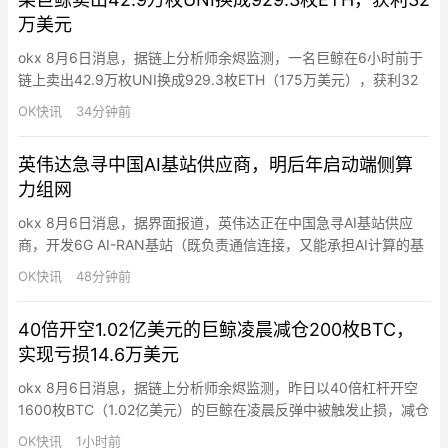
万美元
okx 8月6日消息，据链上分析师余烬监测，一名巨鲸在6小时前于
链上卖出42.9万枚UNI换成929.3枚ETH（175万美元），获利32
万美元。该巨鲸在6至7月以均价3.34美元买入62.9万枚UNI（210
OK快讯
34分钟前
万美元），近期UNI从2.4美元反弹至4.4美元后止盈。
英伟达急寻中国AI基站供应商，明后年启动端侧算
力组网
okx 8月6日消息，据界面报道，英伟达正在中国急寻AI基站供应
商，开发6G AI-RAN基站（既负责通信连接，又能承担AI计算的基
站）。从通信产业链核心人士处获悉，英伟达正在加速进入电信运
OK快讯
48分钟前
营商市场，并在中国寻找基站厂商合作方，开发符合海外市场要求
的6G基站。据悉深圳佳贤通信是英伟达正在建立的基站合作方之
40倍开空1.02亿美元的巨鲸凌晨减仓200枚BTC，
一，其内部人士确认，英伟达从2025年就与公司接触，目…
实现亏损14.6万美元
okx 8月6日消息，据链上分析师余烬监测，昨日以40倍杠杆开空
1600枚BTC（1.02亿美元）的巨鲸在凌晨反弹中被触发止损，减仓
200枚BTC（1300万美元），实现亏损14.6万美元。其在64885
OK快讯
1小时前