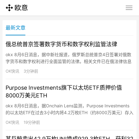
最新文章
俄总统普京签署数字货币和数字权利监管法律
okx 8月6日消息，据中新社报道，俄罗斯总统普京4日签署对俄数
字货币和数字权利进行全面监管的法律。相关文件已在俄法律信息
网站发布。该法律明确了加密货币兑换平台、数字资产托管机构和
OK快讯
3分钟前
其他市场参与者的运营规则，规范了投资者购买加密货币的条件。
该法律规范了与数字货币和外国数字工具流通、核算、存储，以及
Purpose Investments旗下以太坊ETF质押价值
“挖矿”活动、数字权利的发行和流通相关的关系，同时规定了对发
8000万美元ETH
行数…
okx 8月6日消息，据Onchain Lens监测，Purpose Investments
的以太坊ETF在过去3小时内将4.2万枚ETH（约8000万美元）存入
以太坊信标链存款合约，占其ETF总持仓11.49万枚ETH的36.6%。
OK快讯
19分钟前
某巨鲸卖出42.9万枚UNI换成929.3枚ETH，获利32