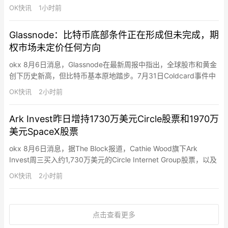
OK快讯
1小时前
Glassnode：比特币底部条件正在形成但未完成，期
权市场未定价任何方向
okx 8月6日消息，Glassnode在最新周报中指出，全球股市和黄金
创下历史新高，但比特币基本原地踏步。7月31日Coldcard事件中
约594枚BTC（约3,800万美元）在25分钟内被盗，链上活动持续
OK快讯
2小时前
数日——一年以上未移动的比特币在三天内激增至约11.9万枚，约
为被盗金额的200倍，但仅约十分之一流入交易所，市场几乎未受
Ark Invest昨日增持1730万美元Circle股票和1970万
价格影响。当前加密市场正通过“…
美元SpaceX股票
okx 8月6日消息，据The Block报道，Cathie Wood旗下Ark
Invest周三买入约1,730万美元的Circle Internet Group股票，以及
约1,970万美元的SpaceX股票。Circle股价当日微涨0.05%至
OK快讯
2小时前
63.28美元，SpaceX大跌13.61%至108.27美元。
点击查看更多