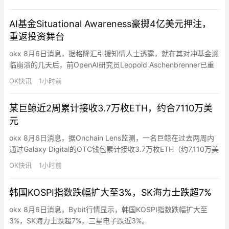
至68254美元区间挂单止损，每笔50枚BTC。目前仍持有1400枚
BTC（9054万美元）空单，最新清算价64998美元。
AI基金Situational Awareness豪掷4亿美元押注，
重返投资舞台
okx 8月6日消息，据格隆汇引援知情人士透露，就在其对冲基金濒
临崩溃的几天后，前OpenAI研究员Leopold Aschenbrenner已重
返投资舞台，豪掷4亿美元支持一家私营公司。这笔于周二完成的
OK快讯
1小时前
投资，是Aschenbrenner在AI主题对冲基金Situational Awareness
上周因华尔街多家贷方密集发出追加保证金通知而几近崩盘后，如
某巨鲸近2周累计接收3.7万枚ETH，约合7110万美
何收…
元
okx 8月6日消息，据Onchain Lens监测，一名巨鲸在过去两周内
通过Galaxy Digital的OTC钱包累计接收3.7万枚ETH（约7,110万美
元），最近一笔1万枚ETH（约1,910万美元）于过去3小时内到
OK快讯
1小时前
账。
韩国KOSPI指数跌幅扩大至3%，SK海力士跌超7%
okx 8月6日消息，Bybit行情显示，韩国KOSPI指数跌幅扩大至
3%，SK海力士跌超7%，三星电子跌近3%。