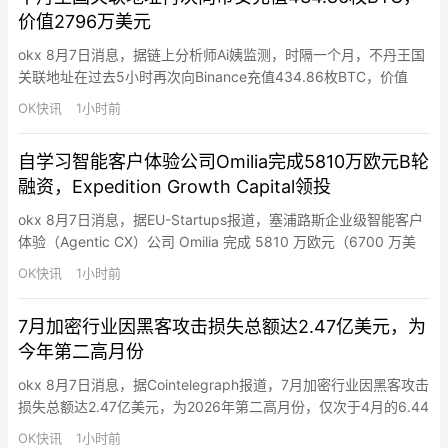
价值2796万美元
okx 8月7日消息，据链上分析师Ai姨监测，时隔一个月，不丹王国
关联地址在过去5小时再次向Binance充值434.86枚BTC，价值
2796万美元。该地址被Arkham标记为疑似归属于不丹皇家政府，
OK快讯
1小时前
曾与不丹王国有过交互。
自学习智能客户体验公司Omilia完成5810万欧元B轮
融资，Expedition Growth Capital领投
okx 8月7日消息，据EU-Startups报道，塞浦路斯企业级智能客户
体验（Agentic CX）公司 Omilia 完成 5810 万欧元（6700 万美
元）B 轮融资，由 Expedition Growth Capital 领投。公司称将利
OK快讯
1小时前
用资金加速在北美及全球扩张，并计划于 2026 年下半年在美国开
设首家办公室。Omilia 成立于 2002 年…
7月加密行业因黑客攻击损失总额达2.47亿美元，为
今年第二高月份
okx 8月7日消息，据Cointelegraph报道，7月加密行业因黑客攻击
损失总额达2.47亿美元，为2026年第二高月份，仅次于4月的6.44
亿美元。其中Coldcard漏洞为当月最大安全事件，Galaxy Digital
OK快讯
1小时前