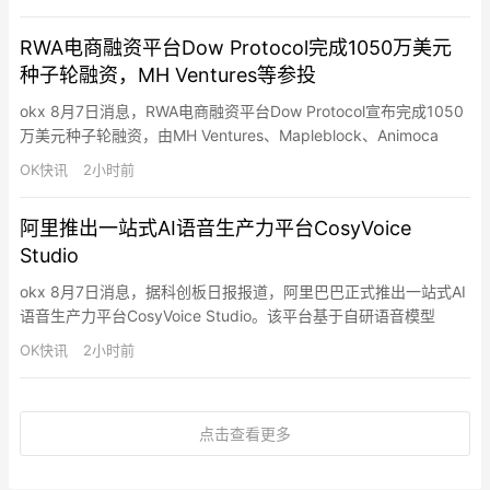
确认三个攻击波次中至少1亿美元比特币从7,300个钱包被盗，第四
波疑似攻击可能使总损失升至约1.3亿美元。其他主要事件包括
RWA电商融资平台Dow Protocol完成1050万美元
Bonzo…
种子轮融资，MH Ventures等参投
okx 8月7日消息，RWA电商融资平台Dow Protocol宣布完成1050
万美元种子轮融资，由MH Ventures、Mapleblock、Animoca
Brands、Arcane Group、HSKChain、Essentia Partners和
OK快讯
2小时前
Quartet Group参投。据介绍，Dow Protocol为电商营运资金构建
PayFi RWA结构…
阿里推出一站式AI语音生产力平台CosyVoice
Studio
okx 8月7日消息，据科创板日报报道，阿里巴巴正式推出一站式AI
语音生产力平台CosyVoice Studio。该平台基于自研语音模型
Qwen-Audio，包含语音记录CosyFlow、语音智能体CosyAgent和
OK快讯
2小时前
音频内容创作工具CosyCreative等功能。
点击查看更多