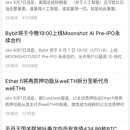
okx 8月7日消息，美国总统特朗普：（关于人工智能）这可能比石
油还要重要。谁赢得人工智能，谁就赢得一切。就是如此重要。
OK快讯
41分钟前
Bybit将于今晚19:00上线Moonshot AI Pre-IPO永
续合约
okx 8月7日消息，Bybit 将于 8 月 7 日 19:00（UTC+8）上线
MOONSHOTUSDT Pre-IPO 永续合约，允许用户以最高 10 倍杠
杆交易 Moonshot AI（Kimi 背后公司）在 IPO 前的估值。
OK快讯
56分钟前
Ether.fi将再质押功能从weETH拆分至新代币
weETHs
okx 8月7日消息，据CoinDesk报道，以太坊质押协议Ether.fi将再
质押功能从其主代币weETH中剥离，使其成为纯粹的以太坊质押代
币，并将再质押功能转移至新代币weETHs。此前持有weETH的用
OK快讯
1小时前
户同时承担两种风险，现在可选择持有weETH仅获取普通质押收
益，或持有weETHs获取再质押奖励及相应风险。Ether.fi持有约
不丹王国关联地址再次向币安充值434.86枚BTC，
35.5亿美元客户存款…