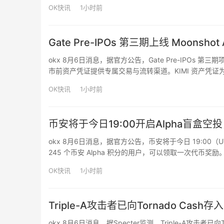
对以太坊和波场网络上2,955次Tether冻结事件的分
OK快讯
1小时前
Gate Pre-IPOs 第三期上线 Moons
okx 8月6日消息，据官方公告，Gate Pre-IPOs 第三期
市前资产凭证提供专属交易与流转渠道。KIMI 资产凭证为基于 
为 2026 年 8 月 11 日 15:00 …
OK快讯
1小时前
币安将于今日19:00开启Alpha盲盒空
okx 8月6日消息，据官方公告，币安将于今日 19:00（
245 个币安 Alpha 积分的用户，可以领取一次代币奖励
级：普通款（占奖池的80%）、稀有款（15%）和隐藏
OK快讯
1小时前
Triple-A攻击者已向Tornado Cash
okx 8月6日消息，据Specter监测，Triple-A攻击者已