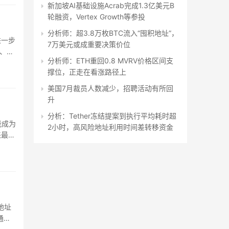
新加坡AI基础设施Acrab完成1.3亿美元B
轮融资，Vertex Growth等参投
分析师：超3.8万枚BTC流入“囤积地址”，
进一步
7万美元或成重要决策价位
%、
分析师：ETH重回0.8 MVRV价格区间支
撑位，正走在看涨路径上
美国7月裁员人数减少，招聘活动有所回
升
分析：Tether冻结提案到执行平均耗时超
能成为
2小时，高风险地址利用时间差转移资金
来最低
地址
通过