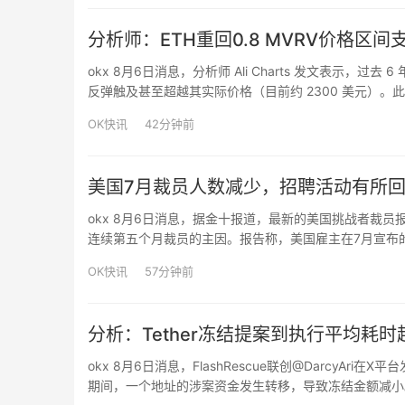
分析师：ETH重回0.8 MVRV价格区
okx 8月6日消息，分析师 Ali Charts 发文表示，过去
反弹触及甚至超越其实际价格（目前约 2300 美元）。此
166%、74%、113% 的涨幅。Ali Charts 认为，300…
OK快讯
42分钟前
美国7月裁员人数减少，招聘活动有所
okx 8月6日消息，据金十报道，最新的美国挑战者裁员
连续第五个月裁员的主因。报告称，美国雇主在7月宣布的
月度裁员总数。7月份的裁员总数为自2024年7月以来的
OK快讯
57分钟前
分析：Tether冻结提案到执行平均耗
okx 8月6日消息，FlashRescue联创@DarcyA
期间，一个地址的涉案资金发生转移，导致冻结金额减小。经F