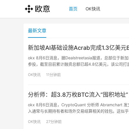
首页
OK快讯
最新文章
新加坡AI基础设施Acrab完成1.3亿美元B
okx 8月6日消息，据Dealstreetasia报道，总部位于新
参投，截至目前累计融资总额已超4.8亿美元，该公司打造涵
实时运行与任务执行，新资金将用于扩大产品产能、拓展
OK快讯
11分钟前
分析师：超3.8万枚BTC流入“囤积地
okx 8月6日消息，CryptoQuant 分析师 Abram
入通常与长期持有者和场外交易结算相关的钱包。这似乎
加复杂。这些累积钱包的平均成本目前约为 7 万美元，而比
OK快讯
27分钟前