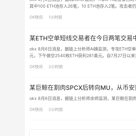
其中100 ETH池存入26笔，10 ETH池存入2笔。攻击者
OK快讯
1小时前
某ETH空单短线交易者在今日两笔交易中
okx 8月6日消息，据链上分析师Ai姨监测，专攻ETH空
元，下午做空2540枚ETH获利281美元。自7月27日以来
OK快讯
2小时前
某巨鲸在割肉SPCX后转向MU，从币安
okx 8月6日消息，据链上分析师余烬监测，某巨鲸在割肉SP
OK快讯
2小时前