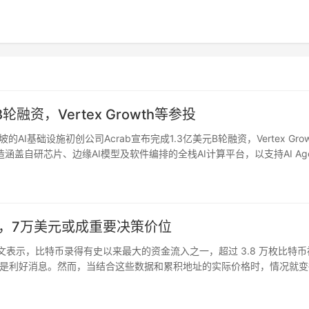
轮融资，Vertex Growth等参投
加坡的AI基础设施初创公司Acrab宣布完成1.3亿美元B轮融资，Vertex Gro
盖自研芯片、边缘AI模型及软件编排的全栈AI计算平台，以支持AI Age
技术生态，并加速…
址”，7万美元或成重要决策价位
chart 发文表示，比特币录得有史以来最大的资金流入之一，超过 3.8 万枚比特
是利好消息。然而，当结合这些数据和累积地址的实际价格时，情况就变
特币的交易价格接近 6.4 万美元…