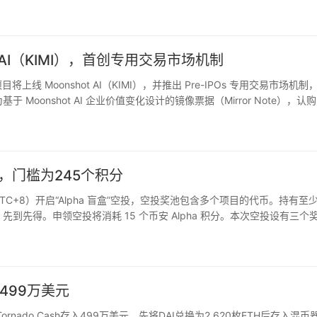
析，在涉及实体制裁、欺诈…
hot AI（KIMI），首创专用交易市场机制
项目将上线 Moonshot AI（KIMI），并推出 Pre-IPOs 专用交易市场机制
Moonshot AI 企业价值变化设计的镜像票据（Mirror Note），认
投，门槛为245个积分
UTC+8）开启“Alpha 盲盒”空投，空投奖池包含多个项目的代币。持有至
。先到先得。申领空投将消耗 15 个币安 Alpha 积分。本次空投设有三个
款（5%），每个等级对应不…
存入499万美元
向Tornado Cash存入499万美元，先将DAI兑换为2,620枚ETH后存入混币