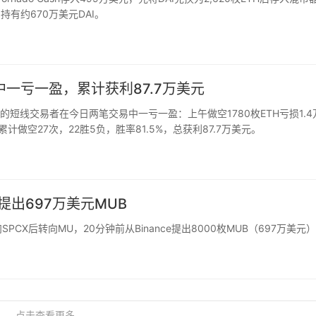
仍持有约670万美元DAI。
一亏一盈，累计获利87.7万美元
单的短线交易者在今日两笔交易中一亏一盈：上午做空1780枚ETH亏损1.4
累计做空27次，22胜5负，胜率81.5%，总获利87.7万美元。
提出697万美元MUB
CX后转向MU，20分钟前从Binance提出8000枚MUB（697万美元
点击查看更多