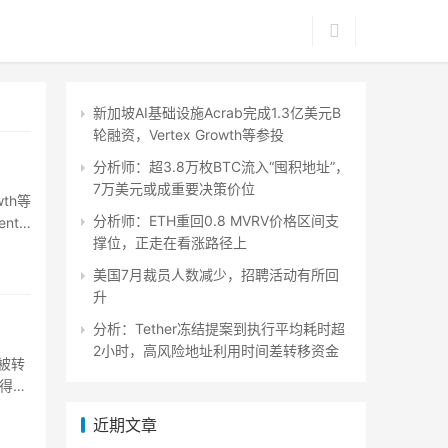
新加坡AI基础设施Acrab完成1.3亿美元B
轮融资，Vertex Growth等参投
分析师：超3.8万枚BTC流入“囤积地址”，
7万美元或成重要决策价位
wth等
分析师：ETH重回0.8 MVRV价格区间支
nt
撑位，正走在看涨路径上
美国7月裁员人数减少，招聘活动有所回
升
分析：Tether冻结提案到执行平均耗时超
2小时，高风险地址利用时间差转移资金
币被转
得更
近期文章