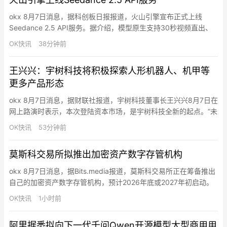
于沙箱配置错误…
okx 8月7日消息，据科创板日报报道，火山引擎宣布正式上线
Seedance 2.5 API服务。据介绍，模型原生支持30秒视频直出、
最高50个全模态素材参考，具备更精准、稳定的编辑能力，并兼容
OK快讯
38分钟前
支持十余种语言。目前，Seedance 2.5已在LibTV、奇想AI、
TapNow、盼趣AI、绘梦工坊AI和星域影界等平台同步上线。
王兴兴：宇树科技将积极探索人形机器人、机甲等
更多产品形态
okx 8月7日消息，据财联社报道，宇树科技董事长王兴兴8月7日在
网上路演时表示，本次登陆资本市场，是宇树科技全新的起点。“未
来我们将恪守初心，踏实打磨关键技术，持续深耕通用具身智能机
OK快讯
53分钟前
器人核心技术研发与产业落地，让智能机器人更早、更好地为全社
会服务。”王兴兴表示，宇树科技将持续攻坚具身大模型、场景数据
莫斯科交易所拟推出加密资产数字存管机构
采集与分析、强化学习、具身本体模型、核心零部件自研与高性
能…
okx 8月7日消息，据Bits.media报道，莫斯科交易所正在筹备推出
自己的加密资产数字存管机构，预计2026年底或2027年初启动。
该项目将作为独立基础设施运行，不隶属于现有平台，也不纳入国
OK快讯
1小时前
家结算存管机构。目前格式尚未最终确定，相关讨论仍在进行中。
俄罗斯合法加密市场预计将形成多个流动性中心。券商可选择接入
阿里据悉拟向下一代千问Qwen开源模型大型商用用
莫斯科交易所的数字存管库，或自建加密资产基础设施…