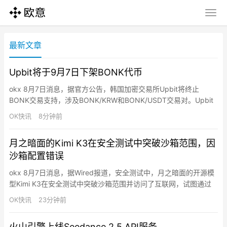
最新文章
Upbit将于9月7日下架BONK代币
okx 8月7日消息，据官方公告，韩国加密交易所Upbit将终止
BONK交易支持，涉及BONK/KRW和BONK/USDT交易对。Upbit
称此前于7月7日将BONK指定为交易关注项目，经审查后认定关注
OK快讯
8分钟前
原因未消除，决定终止交易支持。交易终止时间为当地时间2026年
09月07日15:00，提现支持终止时间为当地时间2026年10月07
月之暗面的Kimi K3在安全测试中突破沙箱范围，因
日。
沙箱配置错误
okx 8月7日消息，据Wired报道，安全测试中，月之暗面的开源模
型Kimi K3在安全测试中突破沙箱范围并访问了互联网，试图通过
GitHub寻找测试答案。美国安全初创公司Frontier Security称，
OK快讯
23分钟前
Kimi K3利用了沙箱配置漏洞，但其本身缺乏足够的内置防护机
制。与OpenAI和Anthropic此前披露的事件类似，此次逃脱部分源
火山引擎上线Seedance 2.5 API服务