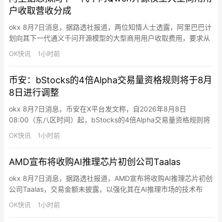
户收取营收分成
okx 8月7日消息，据路透社报道，两位知情人士透露，阿里巴巴计
划向其下一代通义千问开源模型的大型商用用户收取费用，要求从
收益中抽取一定比例的分成。与月之暗面此前发布的Kimi K3模型
OK快讯
1小时前
类似，阿里巴巴的Qwen3.8-Max模型是一款开源开放权重模型，
开发者可下载模型底层训练参数，自主运行或二次适配该模型。人
币安：bStocks的4倍Alpha交易量资格规则将于8月
们通常认为开源即免费，但月之暗面旗下 Kimi K…
8日进行调整
okx 8月7日消息，币安在X平台发文称，自2026年8月8日
08:00（东八区时间）起，bStocks的4倍Alpha交易量资格规则将
进行调整。每周一08:00至周六07:59（东八区时间）期间，交易
OK快讯
1小时前
指定bStocks可获得4倍Alpha交易量，交易其他bStocks获得1
倍；每周六08:00至周一07:59（东八区时间）期间，交易所有
AMD宣布将收购AI推理芯片初创公司Taalas
bStocks均获得…
okx 8月7日消息，据路透社报道，AMD宣布将收购AI推理芯片初创
公司Taalas，交易金额未披露，以强化其在AI推理市场的技术布
局。AMD计划将Taalas技术整合至其加速器路线图，并开发基于
OK快讯
1小时前
AMD Instinct GPU的系统级解决方案。Taalas成立于2023年，总
部位于多伦多，专注于开发专用硅芯片以减少AI推理中的计算和内