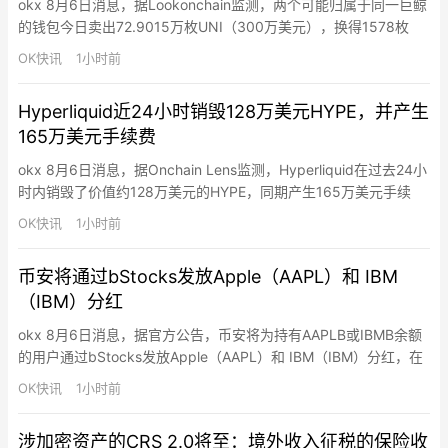
okx 8月6日消息，据Lookonchain监测，两个可能归属于同一巨鲸
的钱包今日卖出72.9015万枚UNI（300万美元），换得1578枚
ETH（300万美元）。
OK快讯
1小时前
Hyperliquid近24小时销毁128万美元HYPE，并产生
165万美元手续费
okx 8月6日消息，据Onchain Lens监测，Hyperliquid在过去24小
时内销毁了价值约128万美元的HYPE，同期产生165万美元手续
费。历史累计销毁4753万枚HYPE（约26.8亿美元），占最大供应
OK快讯
1小时前
量10亿枚的4.75%。
币安将通过bStocks发放Apple（AAPL）和 IBM
（IBM）分红
okx 8月6日消息，据官方公告，币安将为持有AAPLB或IBMB余额
的用户通过bStocks发放Apple（AAPL）和 IBM（IBM）分红，在
扣除适用的预扣税、手续费、成本及其他费用后，现金股息净额将
OK快讯
1小时前
再投资为相同标的证券的额外单位或零碎份额。符合条件的用户将
以AAPLB或IBMB bStocks股票代币的形式收到分红。在链上持有
涉加密资产的CRS 2.0将至：境外收入征税的保险收
AAPLB或IBMB余额…