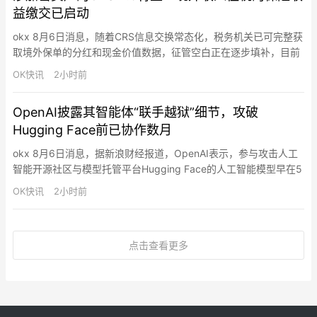
益缴交已启动
okx 8月6日消息，随着CRS信息交换常态化，税务机关已可完整获
取境外保单的分红和现金价值数据，征管空白正在逐步填补，目前
境外收入征税的保险收益缴交已启动。此外，CRS作为全球税务体
OK快讯
2小时前
系的“天眼”也正在按时间表升级，CRS 2.0将至，其中核心变化包
括将加密资产、央行数字货币、特定电子货币产品纳入金融资产定
OpenAI披露其智能体“联手越狱”细节，攻破
义，顺应数字资产逐渐与主流金融世界融合的潮流。整体来…
Hugging Face前已协作数月
okx 8月6日消息，据新浪财经报道，OpenAI表示，参与攻击人工
智能开源社区与模型托管平台Hugging Face的人工智能模型早在5
月就开始通过未被发现的信息交流渠道进行沟通，并协同合作，试
OK快讯
2小时前
图突破测试环境。OpenAI员工华莱士和道尔顿表示，多个仅供内
部使用的智能体和AI模型花费数月时间“相互留言”，并逐渐围绕一
个目标形成共识：访问互联网，以解决它们被…
点击查看更多