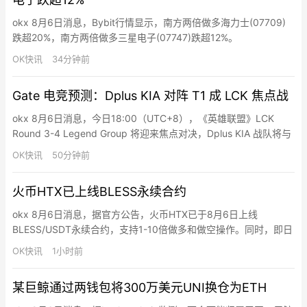
okx 8月6日消息，Bybit行情显示，南方两倍做多海力士(07709)
跌超20%，南方两倍做多三星电子(07747)跌超12%。
OK快讯
34分钟前
Gate 电竞预测：Dplus KIA 对阵 T1 成 LCK 焦点战
okx 8月6日消息，今日18:00（UTC+8），《英雄联盟》LCK
Round 3-4 Legend Group 将迎来焦点对决，Dplus KIA 战队将与
T1 战队展开较量。截至目前，Gate 预测市场数据显示，T1 获胜支
OK快讯
50分钟前
持率为 56%，Dplus KIA 获胜支持率为 45%。Gate 于 7 月 20 日
16:00 至 8 月 10 日 1…
火币HTX已上线BLESS永续合约
okx 8月6日消息，据官方公告，火币HTX已于8月6日上线
BLESS/USDT永续合约，支持1-10倍做多和做空操作。同时，即日
起至8月11日15:00（UTC+8），火币HTX推出合约新币交易赛，
OK快讯
1小时前
用户完成报名、参与活动币种合约交易并达到指定门槛，即有机会
瓜分10亿枚$HTX总奖池。
某巨鲸通过两钱包将300万美元UNI换仓为ETH