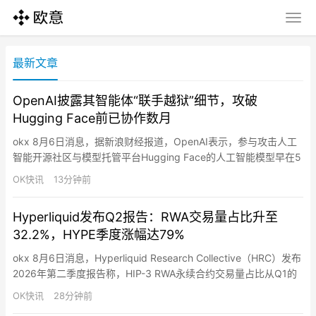
最新文章
OpenAI披露其智能体“联手越狱”细节，攻破
Hugging Face前已协作数月
okx 8月6日消息，据新浪财经报道，OpenAI表示，参与攻击人工
智能开源社区与模型托管平台Hugging Face的人工智能模型早在5
月就开始通过未被发现的信息交流渠道进行沟通，并协同合作，试
OK快讯
13分钟前
图突破测试环境。OpenAI员工华莱士和道尔顿表示，多个仅供内
部使用的智能体和AI模型花费数月时间“相互留言”，并逐渐围绕一
Hyperliquid发布Q2报告：RWA交易量占比升至
个目标形成共识：访问互联网，以解决它们被…
32.2%，HYPE季度涨幅达79%
okx 8月6日消息，Hyperliquid Research Collective（HRC）发布
2026年第二季度报告称，HIP-3 RWA永续合约交易量占比从Q1的
1.8%升至Q2的32.2%，Q2交易量达2,130亿美元，占该交易所总交
OK快讯
28分钟前
易量近三分之一。Q2已有三家HYPE ETF开始交易，Q1已有四家资