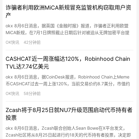
管公司提交ETF申请。HYPE代币Q2上涨79%至…
诈骗者利用欧洲MiCA新规冒充监管机构窃取用户资
产
okx 8月6日消息，据英国《金融时报》报道，诈骗者正利用欧盟
MiCA新规，在7月1日牌照截止日期后针对被迫从无牌加密平台提
取资产的用户实施诈骗。骗子冒充监管机构和加密交易所，诱骗用
OK快讯
42分钟前
户将资金转移至虚假账户。
CASHCAT近一周涨幅达120%，Robinhood Chain
TVL达7.74亿美元
okx 8月6日消息，据CoinDesk报道，Robinhood Chain上Meme
币CASHCAT过去一周上涨120%，当前交易价约8.7美分，市值约
8,600万美元，该代币7月中旬曾涨至约22美分。Robinhood
OK快讯
58分钟前
Chain总锁仓量（TVL）目前达7.74亿美元，一周增长20%，其中
Morpho（3.32亿美元）和Ethena（2.36亿美元）占近…
Zcash将于8月25日就NU7升级范围启动代币持有者
投票
okx 8月6日消息，Zcash联合创始人Sean Bowe在X平台发文，
Zcash社区将从8月25日起进行约18天的代币持有者投票，决定即