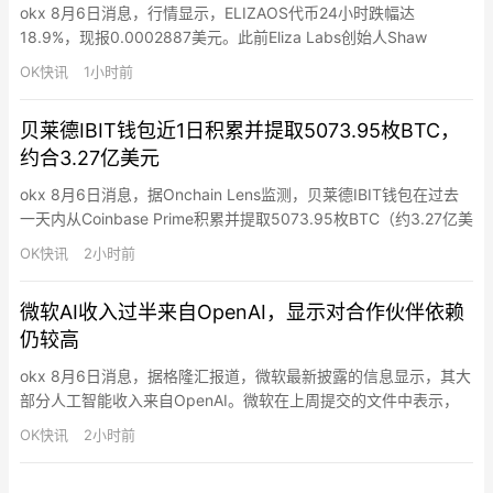
okx 8月6日消息，行情显示，ELIZAOS代币24小时跌幅达
18.9%，现报0.0002887美元。此前Eliza Labs创始人Shaw
Walters昨日宣布ai16z/ElizaOS代币“已死”，相关基金会正逐步解
OK快讯
1小时前
散。
贝莱德IBIT钱包近1日积累并提取5073.95枚BTC，
约合3.27亿美元
okx 8月6日消息，据Onchain Lens监测，贝莱德IBIT钱包在过去
一天内从Coinbase Prime积累并提取5073.95枚BTC（约3.27亿美
元）。
OK快讯
2小时前
微软AI收入过半来自OpenAI，显示对合作伙伴依赖
仍较高
okx 8月6日消息，据格隆汇报道，微软最新披露的信息显示，其大
部分人工智能收入来自OpenAI。微软在上周提交的文件中表示，
在截至6月结束的财年，微软从OpenAI获得的销售额达到241亿美
OK快讯
2小时前
元。微软CEO纳德拉此前表示，截至3月季度末，公司按全年计算
的AI业务收入规模有望达到370亿美元。这一披露表明，OpenAI在