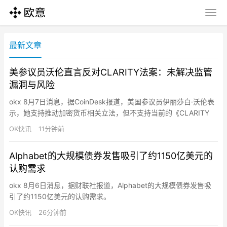
最新文章
美参议员沃伦直言反对CLARITY法案：未解决监管
漏洞与风险
okx 8月7日消息，据CoinDesk报道，美国参议员伊丽莎白·沃伦表
示，她支持推动加密货币相关立法，但不支持当前的《CLARITY
Act》。沃伦称，该法案未能充分解决加密行业中的利益冲突、消
OK快讯
11分钟前
费者保护、国家安全以及经济风险等关键问题。她认为，任何加密
监管框架都需要在促进创新的同时，加强对市场参与者和投资者的
Alphabet的大规模债券发售吸引了约1150亿美元的
保护。《CLARITY Act》旨在明确数字资产…
认购需求
okx 8月6日消息，据财联社报道，Alphabet的大规模债券发售吸
引了约1150亿美元的认购需求。
OK快讯
26分钟前