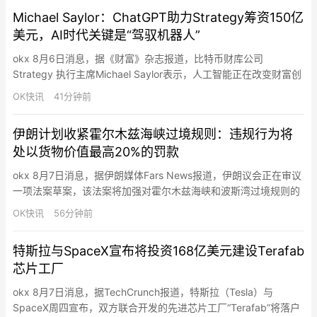
Michael Saylor：ChatGPT助力Strategy筹资150亿
美元，AI时代关键是“驾驭机器人”
okx 8月6日消息，据《财富》杂志报道，比特币财库公司
Strategy 执行主席Michael Saylor表示，人工智能正在改变财富创
造方式，企业和个人不应试图与机器竞争，而应利用AI放大自身能
OK快讯
41分钟前
力。Saylor在接受采访时称，他利用ChatGPT帮助Strategy设计基
于比特币的优先股融资方案，并最终推动公司通过IPO及相关融资
伊朗计划收紧霍尔木兹海峡过境规则：违规行为将
筹集约150亿美元资金…
处以货物价值最高20%的罚款
okx 8月7日消息，据伊朗媒体Fars News报道，伊朗议会正在审议
一项法案草案，该法案将加强对霍尔木兹海峡和波斯湾过境规则的
管控。主要建议包括：禁止与美国、以色列及其他敌对国家有关联
OK快讯
56分钟前
的船只通行 ；限制与以色列相关的军民货物运输 ；限制与针对“抵
抗轴心”行动有关的船舶往来；拒绝向应向伊朗支付赔偿款项的实体
特斯拉与SpaceX宣布将投资168亿美元建设Terafab
开放通航；对违规行为处以货物价值最高达20%的罚款…
芯片工厂
okx 8月7日消息，据TechCrunch报道，特斯拉（Tesla）与
SpaceX周四宣布，双方联合开发的先进芯片工厂“Terafab”将落户