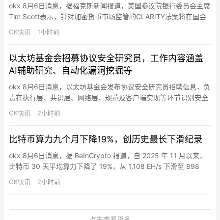
okx 8月6日消息，据福克斯新闻报道，美国参议院银行委员会主席
Tim Scott表示，针对加密货币市场监管的CLARITY法案将在国会
休会前迎来投票，“毫无疑问会进行表决”，他表示参议院可能会延
OK快讯
1小时前
长工作时间，不仅限于未来两天，以推动相关立法取得进展。他
称，共和党内部正在就该法案形成共识，并认为推动加密监管框架
以太坊基金会招募协议安全研究员，工作内容涵盖
落地“符合美国利益”，并称“我们会完成这项工作。”…
AI辅助研究、自动化漏洞挖掘等
okx 8月6日消息，以太坊基金会发布协议安全研究员招聘信息，负
责在执行层、共识层、网络层、规范及客户端实现等环节识别安全
漏洞，工作内容涵盖 AI 辅助安全研究与自动化漏洞挖掘、硬分叉
OK快讯
2小时前
审查、模糊测试工具构建、协议变更人工审计及协调漏洞披露等。
比特币算力九个月下降19%，创历史最长下滑纪录
okx 8月6日消息，据 BeInCrypto 报道，自 2025 年 11 月以来，
比特币 30 天平均算力下降了 19%，从 1,108 EH/s 下滑至 898
EH/s。Glassnode 数据显示，这九个月的下滑是该网络历史上持续
OK快讯
2小时前
时间最长的。此次下滑恰逢矿业公司有史以来规模最大的资本迁
移，矿企持有超过 700 亿美元 AI 合约，部分原用于比特币挖…
点击查看更多