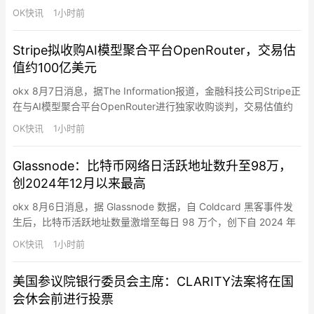
美国得州格莱姆斯县（Grimes County），位于休斯顿附近，项目
OK快讯
1小时前
首期投资规模达168亿美元。SpaceX表示，该工厂计划建设超过1
亿平方英尺（约930万平方米）的制造空间，未来将成为全球规模
Stripe拟收购AI模型聚合平台OpenRouter，交易估
最大的半导体制造设施…
值约100亿美元
okx 8月7日消息，据The Information报道，金融科技公司Stripe正
在与AI模型聚合平台OpenRouter进行独家收购谈判，交易估值约
为100亿美元。知情人士透露，OpenRouter此前已收到多家大型科
OK快讯
1小时前
技公司的收购兴趣，但目前Stripe已进入独家谈判阶段。相关交易
尚未最终敲定，具体条款仍可能发生变化。OpenRouter成立于
Glassnode：比特币网络日活跃地址数升至98万，
2023…
创2024年12月以来最高
okx 8月6日消息，据 Glassnode 数据，自 Coldcard 黑客事件发
生后，比特币活跃地址数量激增至每日 98 万个，创下自 2024 年
12 月以来的最高纪录。这是由恐慌情绪驱动的链上活动。持有者将
OK快讯
1小时前
资金转移到其他托管平台，反映的是出于安全考虑，而非市场信心
的改变。
美国参议院银行委员会主席：CLARITY法案将在国
会休会前进行投票