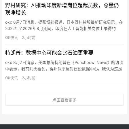
野村研究：AI推动印度新增岗位超裁员数，总量仍
空拦截弹。美国国防官员和议员均警告称，鉴于现有产能受限，
现净增长
补…
okx 8月7日消息，据彭博社报道，日本野村控股最新研究显示，在
2022年至2026年8月期间，印度在人工智能相关岗位上录得约
8.31万次招聘，而裁员及自然流失约3.19万次，AI带来的新增就业
OK快讯
2小时前
显著超过岗位减少。报告基于亚洲69个典型案例统计称，印度因体
量巨大，成为评估AI就业影响的“试验场”，多数裁员集中在被聊天
特朗普：数据中心可能会比石油更重要
机器人替代的客服与支持岗位，而新增岗位主要为…
okx 8月7日消息，美国总统特朗普在《Punchbowl News》的访谈
中表示，我前几天看到，得州似乎反对建设数据中心。我认为这是
一个错误。我并不是在表明立场——我只是觉得这是一个错误，因
OK快讯
2小时前
为还有其他社区希望建设数据中心。当一个社区愿意接纳数据中心
时，这意味着会有大量资金流入这个社区。 我并不觉得它们难看。
我看到的一些数据中心，是我见过的最不可思议的建筑。…
点击查看更多