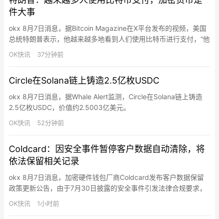
重新包装为更易触达的金融产品。直通 …
件大事
okx 8月7日消息，据Bitcoin Magazine在X平台发布的视频，美国
总统特朗普表示，他越来越多地看到人们使用比特币进行支付，“他
们甚至已经不知道现金为何物”。特朗普称，“加密货币是件大事。”
OK快讯
37分钟前
Circle在Solana链上铸造2.5亿枚USDC
okx 8月7日消息，据Whale Alert监测，Circle在Solana链上铸造
2.5亿枚USDC，价值约2.5003亿美元。
OK快讯
52分钟前
Coldcard：因安全事件暂停客户数据自动清除，将
依法保留相关记录
okx 8月7日消息，加密硬件钱包厂商Coldcard发布客户数据保留
政策更新公告，由于7月30日披露的安全事件引发法律合规要求，
该公司已暂时暂停原有的客户数据自动清除机制。此前，Coldcard
OK快讯
1小时前
的标准做法是在客户记录保存120天后自动清空，仅保留用户邮箱