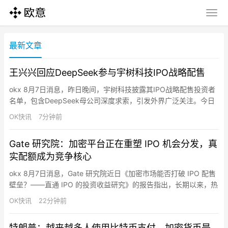
最新文章
王兴兴回应DeepSeek参与宇树科技IPO战略配售
okx 8月7日消息，昨日晚间，宇树科技披露其IPO战略配售投资者
名单，包含DeepSeek母公司深度求索，引发外界广泛关注。今日
下午，宇树科技董事长、总经理兼首席技术官王兴兴在会上首次回
OK快讯
7分钟前
应称，深度求索将为宇树科技提供具有市场竞争力的商业合作方
案，包括但不限于根据需求及业务开展情况在模型架构方案、智算
Gate 研究院：加密平台正在重塑 IPO 机会分发，真
集群建设、数据中心运营（如有）等方面提供技术支持。宇树科
实配额成为竞争核心
技…
okx 8月7日消息，Gate 研究院近日《加密市场能否打破 IPO 配售
壁垒？——直通 IPO 的投资收益研究》的报告指出，长期以来，热
门 IPO 的发行价收益主要集中在承销机构、专业投资者和高净值客
OK快讯
22分钟前
户手中。如今，加密平台正借助稳定币账户、全球用户网络和代币
化基础设施切入这一市场，将原本地域受限、门槛较高的 IPO 配售
特朗普：越来越多人使用比特币支付，加密货币是