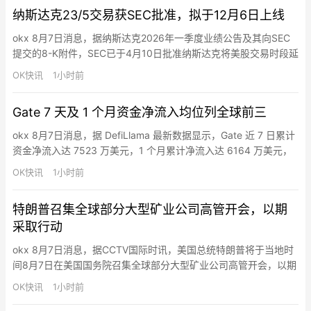
地址和所在国家信息，同时允许客户在产品交付后随时申请提前删
纳斯达克23/5交易获SEC批准，拟于12月6日上线
除数据。Coldcard表示，因安全事件涉及正…
okx 8月7日消息，据纳斯达克2026年一季度业绩公告及其向SEC
提交的8-K附件，SEC已于4月10日批准纳斯达克将美股交易时段延
长至每周5天、每天23小时的规则变更。纳斯达克计划于2026年12
OK快讯
1小时前
月6日启动23/5交易。新安排拟分为日间时段（美东时间4:00—
20:00）和夜间时段（21:00—次日4:00），20:00—21:00暂停一
Gate 7 天及 1 个月资金净流入均位列全球前三
小时。SEC批准…
okx 8月7日消息，据 DefiLlama 最新数据显示，Gate 近 7 日累计
资金净流入达 7523 万美元，1 个月累计净流入达 6164 万美元，
均排名全球前三。
OK快讯
1小时前
特朗普召集全球部分大型矿业公司高管开会，以期
采取行动
okx 8月7日消息，据CCTV国际时讯，美国总统特朗普将于当地时
间8月7日在美国国务院召集全球部分大型矿业公司高管开会，以期
采取行动，“保障美国及盟友的关键矿产供应”。路透社的报道称，
OK快讯
1小时前
美国现正急需关键矿产来补充对伊朗战事期间耗损的武器库存。在
长达5个多月的对伊朗战争中，美军大量消耗了精确制导导弹与防