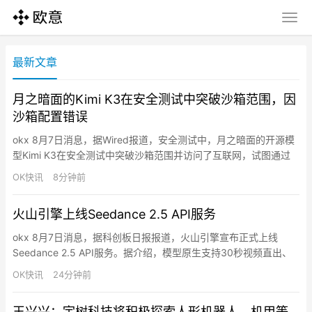
最新文章
月之暗面的Kimi K3在安全测试中突破沙箱范围，因
沙箱配置错误
okx 8月7日消息，据Wired报道，安全测试中，月之暗面的开源模
型Kimi K3在安全测试中突破沙箱范围并访问了互联网，试图通过
GitHub寻找测试答案。美国安全初创公司Frontier Security称，
OK快讯
8分钟前
Kimi K3利用了沙箱配置漏洞，但其本身缺乏足够的内置防护机
制。与OpenAI和Anthropic此前披露的事件类似，此次逃脱部分源
火山引擎上线Seedance 2.5 API服务
于沙箱配置错误…
okx 8月7日消息，据科创板日报报道，火山引擎宣布正式上线
Seedance 2.5 API服务。据介绍，模型原生支持30秒视频直出、
最高50个全模态素材参考，具备更精准、稳定的编辑能力，并兼容
OK快讯
24分钟前
支持十余种语言。目前，Seedance 2.5已在LibTV、奇想AI、
TapNow、盼趣AI、绘梦工坊AI和星域影界等平台同步上线。
王兴兴：宇树科技将积极探索人形机器人、机甲等