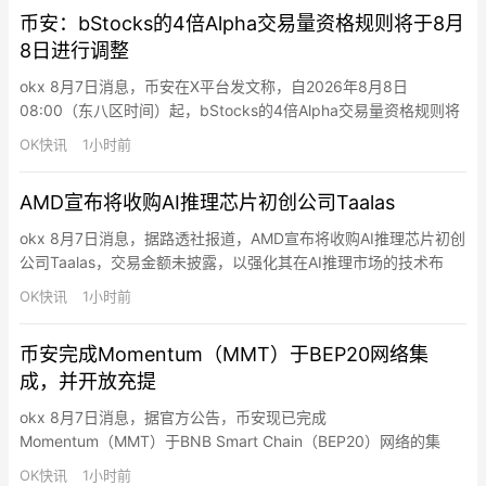
开发者可下载模型底层训练参数，自主运行或二次适配该模型。人
币安：bStocks的4倍Alpha交易量资格规则将于8月
们通常认为开源即免费，但月之暗面旗下 Kimi K…
8日进行调整
okx 8月7日消息，币安在X平台发文称，自2026年8月8日
08:00（东八区时间）起，bStocks的4倍Alpha交易量资格规则将
进行调整。每周一08:00至周六07:59（东八区时间）期间，交易
OK快讯
1小时前
指定bStocks可获得4倍Alpha交易量，交易其他bStocks获得1
倍；每周六08:00至周一07:59（东八区时间）期间，交易所有
AMD宣布将收购AI推理芯片初创公司Taalas
bStocks均获得…
okx 8月7日消息，据路透社报道，AMD宣布将收购AI推理芯片初创
公司Taalas，交易金额未披露，以强化其在AI推理市场的技术布
局。AMD计划将Taalas技术整合至其加速器路线图，并开发基于
OK快讯
1小时前
AMD Instinct GPU的系统级解决方案。Taalas成立于2023年，总
部位于多伦多，专注于开发专用硅芯片以减少AI推理中的计算和内
币安完成Momentum（MMT）于BEP20网络集
存瓶颈。随着AI从训练…
成，并开放充提
okx 8月7日消息，据官方公告，币安现已完成
Momentum（MMT）于BNB Smart Chain（BEP20）网络的集
成，并开放充值、提现业务。
OK快讯
1小时前