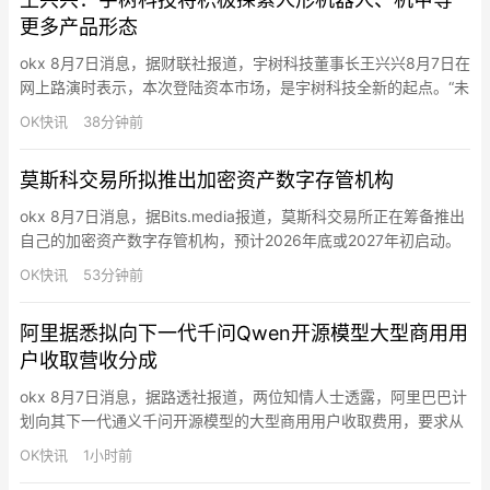
更多产品形态
okx 8月7日消息，据财联社报道，宇树科技董事长王兴兴8月7日在
网上路演时表示，本次登陆资本市场，是宇树科技全新的起点。“未
来我们将恪守初心，踏实打磨关键技术，持续深耕通用具身智能机
OK快讯
38分钟前
器人核心技术研发与产业落地，让智能机器人更早、更好地为全社
会服务。”王兴兴表示，宇树科技将持续攻坚具身大模型、场景数据
莫斯科交易所拟推出加密资产数字存管机构
采集与分析、强化学习、具身本体模型、核心零部件自研与高性
能…
okx 8月7日消息，据Bits.media报道，莫斯科交易所正在筹备推出
自己的加密资产数字存管机构，预计2026年底或2027年初启动。
该项目将作为独立基础设施运行，不隶属于现有平台，也不纳入国
OK快讯
53分钟前
家结算存管机构。目前格式尚未最终确定，相关讨论仍在进行中。
俄罗斯合法加密市场预计将形成多个流动性中心。券商可选择接入
阿里据悉拟向下一代千问Qwen开源模型大型商用用
莫斯科交易所的数字存管库，或自建加密资产基础设施…
户收取营收分成
okx 8月7日消息，据路透社报道，两位知情人士透露，阿里巴巴计
划向其下一代通义千问开源模型的大型商用用户收取费用，要求从
收益中抽取一定比例的分成。与月之暗面此前发布的Kimi K3模型
OK快讯
1小时前
类似，阿里巴巴的Qwen3.8-Max模型是一款开源开放权重模型，