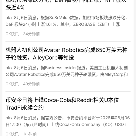
跌近4%
okx 8月6日消息，根据SoSoValue数据，加密市场板块涨跌分化，
DeFi板块24小时上涨1.61%，其中，ZEROBASE（ZBT）上涨
20.98%，SoSoValue（SOSO）上涨12.37%，Uniswap（UNI）上
OK快讯
34分钟前
涨5.08%。同时，Layer2板块上涨0.22%，Mantle（MNT）上涨
0.85%。此外，Layer1板块下跌0.33%，…
机器人初创公司Avatar Robotics完成650万美元种
子轮融资，AlleyCorp等领投
okx 8月6日消息，据Business Insider报道，美国工业机器人初创
公司Avatar Robotics完成650万美元种子轮融资，由AlleyCorp和
Defy.vc领投，Headline和Henry Ford III等参投。该公司让操作员
OK快讯
49分钟前
通过Meta Quest头显和手柄远程控制机器人，在仓库中执行拣货和
包装任务，按使用收费且低于直接雇佣仓储工…
币安今日将上线Coca-Cola和Reddit相关U本位
TradFi永续合约
okx 8月6日消息，据官方公告，币安合约平台将于2026年08月06
日17:00（东八区时间）上线Coca-Cola Company（KO）USDT
永续合约，17:05上线Reddit（RDDT）USDT永续合约，均支持最
OK快讯
1小时前