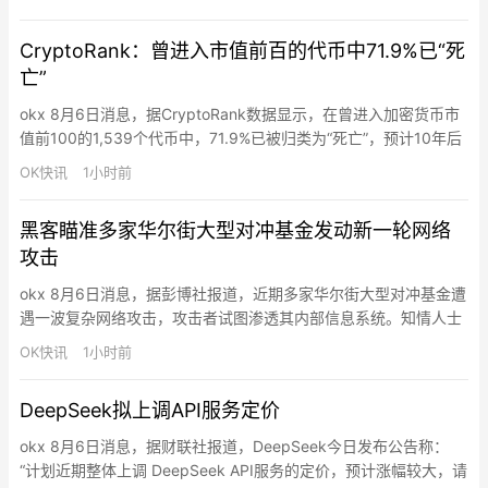
高20倍杠杆。
CryptoRank：曾进入市值前百的代币中71.9%已“死
亡”
okx 8月6日消息，据CryptoRank数据显示，在曾进入加密货币市
值前100的1,539个代币中，71.9%已被归类为“死亡”，预计10年后
死亡率达84.7%，而代币中位寿命仅为2年4个月。CryptoRank将
OK快讯
1小时前
“死亡”定义为从主要交易所下架且日交易量低于1万美元超过90
天。结论是进入前100并不保证具备长期的生存潜力。
黑客瞄准多家华尔街大型对冲基金发动新一轮网络
攻击
okx 8月6日消息，据彭博社报道，近期多家华尔街大型对冲基金遭
遇一波复杂网络攻击，攻击者试图渗透其内部信息系统。知情人士
透露，Point72资产管理公司已于周三告知投资者其受到攻击，初
OK快讯
1小时前
步迹象显示客户信息未被盗取，公司仍在进一步审查中。
Millennium Management、Two Sigma Investments、Citadel 以
DeepSeek拟上调API服务定价
及多家私募股权公司…
okx 8月6日消息，据财联社报道，DeepSeek今日发布公告称：
“计划近期整体上调 DeepSeek API服务的定价，预计涨幅较大，请