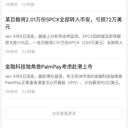
合理安排您的使用。具体方案以正式通知为准。”
OK快讯
1小时前
某巨鲸将2.01万份SPCX全部转入币安，亏损72万美
元
okx 8月6日消息，据链上分析师余烬监测，SPCX因财报及即将解
禁大跌13%后，一名巨鲸将2.01万份SPCX（230万美元）全部转入
Binance割肉，亏损72万美元（-24%）。该巨鲸在7月初以150美
OK快讯
2小时前
元价格从Binance提出这些SPCX。
金融科技独角兽PalmPay考虑赴港上市
okx 8月6日消息，据彭博社报道，专注非洲市场的金融科技独角兽
PalmPay正筹备香港首次公开募股（IPO），计划募资约2亿美元，
投后估值超10亿美元，正式跻身独角兽行列。这一布局使其与尼日
OK快讯
2小时前
利亚同业巨头OPay形成上市竞速格局（OPay正推进美股IPO）。
PalmPay成立于2019年，总部位于尼日利亚，是非洲本土头部数字
支付服务商，核心依托PalmPar…
点击查看更多