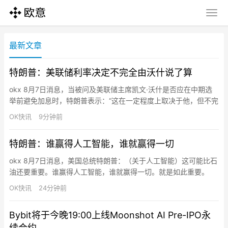
最新文章
特朗普：美联储利率决定不完全由沃什说了算
okx 8月7日消息，当被问及美联储主席凯文·沃什是否应在中期选
举前避免加息时，特朗普表示：“这在一定程度上取决于他，但不完
全如此。他有一个非常政治化的委员会。这不完全由他决定，而是
OK快讯
9分钟前
由委员会决定。我认为他很出色。我不会批评他。”
特朗普：谁赢得人工智能，谁就赢得一切
okx 8月7日消息，美国总统特朗普：（关于人工智能）这可能比石
油还要重要。谁赢得人工智能，谁就赢得一切。就是如此重要。
OK快讯
24分钟前
Bybit将于今晚19:00上线Moonshot AI Pre-IPO永
续合约