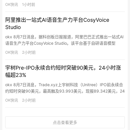
Brands、Arcane Group、HSKChain、Essentia Partners和
OK快讯
1小时前
Quartet Group参投。据介绍，Dow Protocol为电商营运资金构建
PayFi RWA结构…
阿里推出一站式AI语音生产力平台CosyVoice
Studio
okx 8月7日消息，据科创板日报报道，阿里巴巴正式推出一站式AI
语音生产力平台CosyVoice Studio。该平台基于自研语音模型
Qwen-Audio，包含语音记录CosyFlow、语音智能体CosyAgent和
OK快讯
2小时前
音频内容创作工具CosyCreative等功能。
宇树Pre-IPO永续合约短时突破90美元，24小时涨
幅超23%
okx 8月7日消息，Trade.xyz上宇树科技（Unitree）IPO前永续合
约短时突破90美元，最高触及93.993美元，现报89.342美元，24
小时涨幅达23.4%。按照Trade.xyz定价500股价值30.5万元，预
OK快讯
2小时前
估中签单签（一签500股）缴款约7.5万元，扣除认购缴款利润约
23万元人民币。
点击查看更多