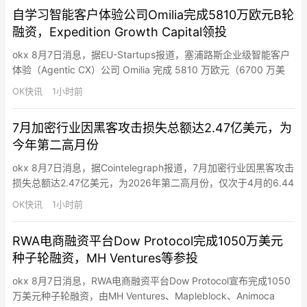
自学习智能客户体验公司Omilia完成5810万欧元B轮
融资，Expedition Growth Capital领投
okx 8月7日消息，据EU-Startups报道，塞浦路斯企业级智能客户
体验（Agentic CX）公司 Omilia 完成 5810 万欧元（6700 万美
元）B 轮融资，由 Expedition Growth Capital 领投。公司称将利
OK快讯
1小时前
用资金加速在北美及全球扩张，并计划于 2026 年下半年在美国开
设首家办公室。Omilia 成立于 2002 年…
7月加密行业因黑客攻击损失总额达2.47亿美元，为
今年第二高月份
okx 8月7日消息，据Cointelegraph报道，7月加密行业因黑客攻击
损失总额达2.47亿美元，为2026年第二高月份，仅次于4月的6.44
亿美元。其中Coldcard漏洞为当月最大安全事件，Galaxy Digital
OK快讯
1小时前
确认三个攻击波次中至少1亿美元比特币从7,300个钱包被盗，第四
波疑似攻击可能使总损失升至约1.3亿美元。其他主要事件包括
RWA电商融资平台Dow Protocol完成1050万美元
Bonzo…
种子轮融资，MH Ventures等参投
okx 8月7日消息，RWA电商融资平台Dow Protocol宣布完成1050
万美元种子轮融资，由MH Ventures、Mapleblock、Animoca