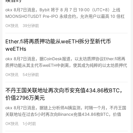
okx 8月7日消息，Bybit 将于 8 月 7 日 19:00（UTC+8）上线
MOONSHOTUSDT Pre-IPO 永续合约，允许用户以最高 10 倍杠
杆交易 Moonshot AI（Kimi 背后公司）在 IPO 前的估值。
OK快讯
39分钟前
Ether.fi将再质押功能从weETH拆分至新代币
weETHs
okx 8月7日消息，据CoinDesk报道，以太坊质押协议Ether.fi将再
质押功能从其主代币weETH中剥离，使其成为纯粹的以太坊质押代
币，并将再质押功能转移至新代币weETHs。此前持有weETH的用
OK快讯
54分钟前
户同时承担两种风险，现在可选择持有weETH仅获取普通质押收
益，或持有weETHs获取再质押奖励及相应风险。Ether.fi持有约
不丹王国关联地址再次向币安充值434.86枚BTC，
35.5亿美元客户存款…
价值2796万美元
okx 8月7日消息，据链上分析师Ai姨监测，时隔一个月，不丹王国
关联地址在过去5小时再次向Binance充值434.86枚BTC，价值
2796万美元。该地址被Arkham标记为疑似归属于不丹皇家政府，
OK快讯
1小时前
曾与不丹王国有过交互。