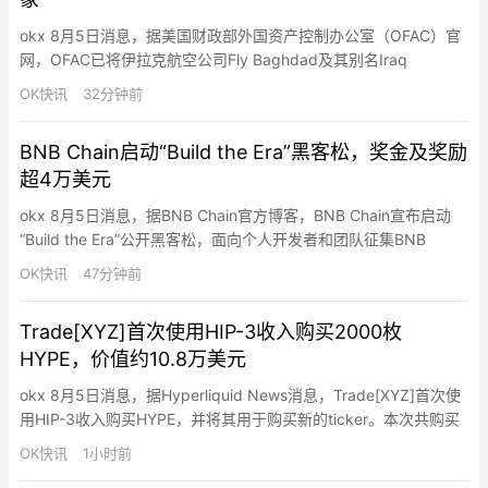
okx 8月5日消息，据美国财政部外国资产控制办公室（OFAC）官
网，OFAC已将伊拉克航空公司Fly Baghdad及其别名Iraq
Express，以及两架由该公司运营的波音737飞机从特别指定国民
OK快讯
32分钟前
和被封锁人员（SDN）名单中删除，并更新关联人员Basheer
Abdulkadhim Alwan al-Shabbani的制裁信息。上述对象此前因与
BNB Chain启动“Build the Era”黑客松，奖金及奖励
伊朗伊斯…
超4万美元
okx 8月5日消息，据BNB Chain官方博客，BNB Chain宣布启动
“Build the Era”公开黑客松，面向个人开发者和团队征集BNB
Smart Chain上的AI Agent交易平台方案。获胜项目有机会成为
OK快讯
47分钟前
BNB Agent Studio官方采用的交易平台，并以独立品牌和产品形式
上线。本次活动由BNB Chain、TermiX、Panca…
Trade[XYZ]首次使用HIP-3收入购买2000枚
HYPE，价值约10.8万美元
okx 8月5日消息，据Hyperliquid News消息，Trade[XYZ]首次使
用HIP-3收入购买HYPE，并将其用于购买新的ticker。本次共购买
2,000枚HYPE，价值约10.8万美元。此前，Unit产生的费用会先转
OK快讯
1小时前
换为HYPE，再用于购买Unit现货ticker及Trade[XYZ]的HIP-3