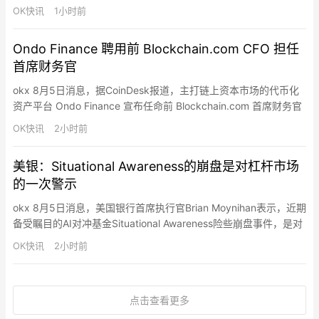
全风险。该联盟将在现有“Alliance for Critical Infrastructure”
OK快讯
1小时前
（ACI，关键基础设施联盟）基础上扩展，重点围绕AI使用场景、
潜在风险和所需安全措施开展信息共享，并与特朗普政…
Ondo Finance 聘用前 Blockchain.com CFO 担任
首席财务官
okx 8月5日消息，据CoinDesk报道，主打链上资本市场的代币化
资产平台 Ondo Finance 宣布任命前 Blockchain.com 首席财务官
Adam Schlisman 为公司 CFO。Schlisman 此前担任全球宏观对冲
OK快讯
2小时前
基金 Monashee Investment Management 的 CFO，更早前在
Blockchain.c…
美银：Situational Awareness的崩盘是对杠杆市场
的一次警示
okx 8月5日消息，美国银行首席执行官Brian Moynihan表示，近期
备受瞩目的AI对冲基金Situational Awareness险些崩盘事件，是对
目前由高估值和借贷资金驱动的金融市场的一记警告。上周，由
OK快讯
2小时前
OpenAI前员工Leopold Aschenbrenner创建的该基金因AI投资押
注失利，被迫将其大部分公开股票持仓低价抛售给Citadel。…
点击查看更多