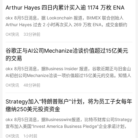
WBTC，金额约 8,944 万美元，…
Arthur Hayes 四日内累计买入逾 1174 万枚 ENA
okx 8月5日消息，据 Lookonchain 报道，BitMEX 联合创始人
Arthur Hayes 过去 2 小时再次买入 269 万枚 ENA，成交金额约
24.6 万美元。过去 4 天内，他累计买入 1174 万枚 ENA，买入总
OK快讯
33分钟前
额约 102 万美元，平均价格约 0.087 美元。
谷歌正与AI公司Mechanize洽谈价值超过15亿美元
的交易
okx 8月5日消息，据Business Insider 报道，谷歌近期正与旧金山
AI初创公司Mechanize洽谈一项价值超过15亿美元的交易。知情人
士称，谷歌拟吸纳Mechanize部分人才，并获得其技术的非独家许
OK快讯
48分钟前
可；相关人员可能加入谷歌，从事AI模型评估与开发。交易仍在推
进，具体条款可能调整。Mechanize专注于提升AI模型的软件编程
Strategy加入“特朗普账户”计划，将为员工子女每年
能力，今年早些…
缴纳250美元投资资金
okx 8月5日消息，据Businesswire报道，比特币财库公司Strategy
宣布加入美国“Invest America Business Pledge”企业承诺计划，
将通过“特朗普账户（Trump Accounts）”为符合条件的美国员工子
OK快讯
1小时前