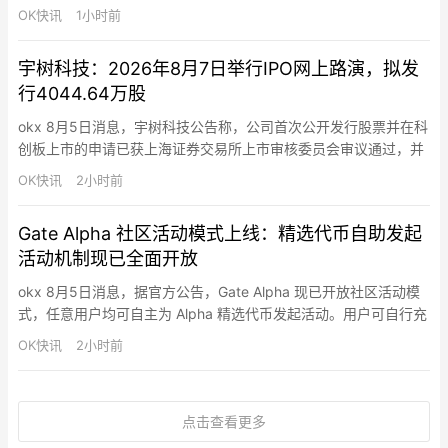
客户预充值商户账户并以稳定币向全球收款方付款。Visa Direct 覆
OK快讯
1小时前
盖超 195 个国家和地区、连接逾 180 亿个终端，包括银行卡、银
行账户和数字钱包。zerohash 提供技术与合规支持，帮助…
宇树科技：2026年8月7日举行IPO网上路演，拟发
行4044.64万股
okx 8月5日消息，宇树科技公告称，公司首次公开发行股票并在科
创板上市的申请已获上海证券交易所上市审核委员会审议通过，并
获中国证监会同意注册。本次发行采用战略配售、网下发行和网上
OK快讯
2小时前
发行相结合的方式，拟公开发行新股4044.64万股，占发行后总股
本的10.00%。发行人和保荐人（主承销商）中信证券将于2026年
Gate Alpha 社区活动模式上线：精选代币自助发起
8月7日（周五）14:00-17:00举行网上路演…
活动机制现已全面开放
okx 8月5日消息，据官方公告，Gate Alpha 现已开放社区活动模
式，任意用户均可自主为 Alpha 精选代币发起活动。用户可自行充
值活动预算（最低 1,000 USDT 等值代币）、选择活动模式并提交
OK快讯
2小时前
审核，审核通过后即可在 Gate Alpha 社区活动专区正式上线。目
前支持两种模式：先到先得交易赛和交易量阶梯分享活动。活动提
交后 24 小时内完成…
点击查看更多