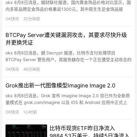
okx 8月8日消息，据财联社报道，国内黄金饰品价格对比显示，国
内多家品牌足金饰品价格重返1300元，其中周生生足金饰品报
1315元/克，周大福报价1308元/克，老庙黄金报价1310元/克。
OK快讯
32分钟前
BTCPay Server遭关键漏洞攻击，其要求尽快升级
并更换凭证
okx 8月8日消息，据 Decrypt 报道，比特币支付处理项目
BTCPay Server 警告用户，其服务器存在一个正在遭受主动攻击的
严重漏洞，攻击者可能利用该漏洞获取未授权访问权限并导致资金
OK快讯
46分钟前
损失。要求管理员立即升级至 2.4.2 版本，并确认服务器页脚显示
更新完成。若无法及时升级，官方建议用户暂时关闭 BTCPay
Grok推出新一代图像模型Imagine Image 2.0
Server，以防止进一步攻击。此…
okx 8月8日消息，Grok 宣布 Imagine Image 2.0 现已作为全新质
量模式在 grok.com/imagine 以及 iOS 和 Android 应用中正式上
线。目标是打造真正可用于实际创意工作的图像生成与编辑工具。
OK快讯
1小时前
新一代图像模型具备精准编辑、清晰文本渲染、更高的真实性以及
更强的实际应用价值。
比特币现货ETF昨日净流入
9884.53万美元，持续5日净流入