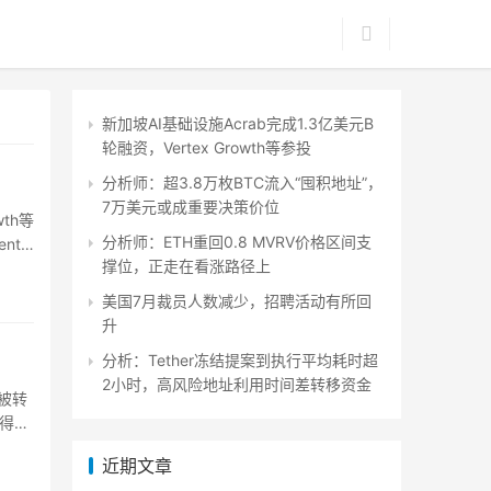
新加坡AI基础设施Acrab完成1.3亿美元B
轮融资，Vertex Growth等参投
分析师：超3.8万枚BTC流入“囤积地址”，
7万美元或成重要决策价位
wth等
分析师：ETH重回0.8 MVRV价格区间支
nt
撑位，正走在看涨路径上
美国7月裁员人数减少，招聘活动有所回
升
分析：Tether冻结提案到执行平均耗时超
2小时，高风险地址利用时间差转移资金
币被转
得更
近期文章