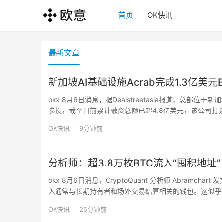
首页
OK快讯
最新文章
新加坡AI基础设施Acrab完成1.3亿美元B
okx 8月6日消息，据Dealstreetasia报道，总部位于新
参投，截至目前累计融资总额已超4.8亿美元，该公司打造涵
实时运行与任务执行，新资金将用于扩大产品产能、拓展
OK快讯
9分钟前
分析师：超3.8万枚BTC流入“囤积地
okx 8月6日消息，CryptoQuant 分析师 Abram
入通常与长期持有者和场外交易结算相关的钱包。这似乎
加复杂。这些累积钱包的平均成本目前约为 7 万美元，而比
OK快讯
25分钟前