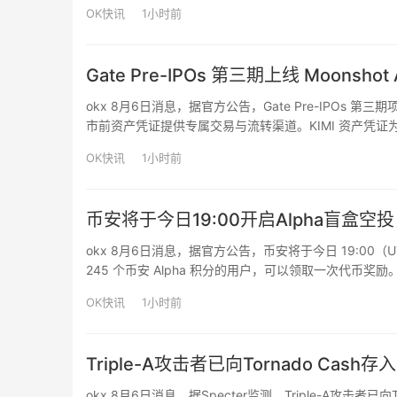
对以太坊和波场网络上2,955次Tether冻结事件的分
OK快讯
1小时前
Gate Pre-IPOs 第三期上线 Moons
okx 8月6日消息，据官方公告，Gate Pre-IPOs 第三期
市前资产凭证提供专属交易与流转渠道。KIMI 资产凭证为基于 
为 2026 年 8 月 11 日 15:00 …
OK快讯
1小时前
币安将于今日19:00开启Alpha盲盒空
okx 8月6日消息，据官方公告，币安将于今日 19:00（
245 个币安 Alpha 积分的用户，可以领取一次代币奖励
级：普通款（占奖池的80%）、稀有款（15%）和隐藏
OK快讯
1小时前
Triple-A攻击者已向Tornado Cash
okx 8月6日消息，据Specter监测，Triple-A攻击者已