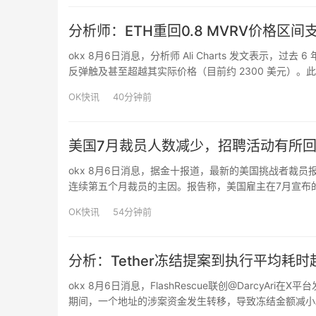
分析师：ETH重回0.8 MVRV价格区
okx 8月6日消息，分析师 Ali Charts 发文表示，过去
反弹触及甚至超越其实际价格（目前约 2300 美元）。此
166%、74%、113% 的涨幅。Ali Charts 认为，300…
OK快讯
40分钟前
美国7月裁员人数减少，招聘活动有所
okx 8月6日消息，据金十报道，最新的美国挑战者裁员
连续第五个月裁员的主因。报告称，美国雇主在7月宣布的
月度裁员总数。7月份的裁员总数为自2024年7月以来的
OK快讯
54分钟前
分析：Tether冻结提案到执行平均耗
okx 8月6日消息，FlashRescue联创@DarcyA
期间，一个地址的涉案资金发生转移，导致冻结金额减小。经F