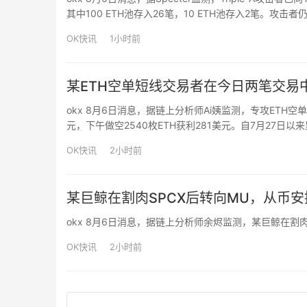
其中100 ETH池存入26笔，10 ETH池存入2笔。攻击者
OK快讯
1小时前
某ETH空单短线交易者在今日两笔交易中
okx 8月6日消息，据链上分析师Ai姨监测，专攻ETH空
元，下午做空2540枚ETH获利281美元。自7月27日以来
OK快讯
2小时前
某巨鲸在割肉SPCX后转向MU，从币安
okx 8月6日消息，据链上分析师余烬监测，某巨鲸在割肉SP
OK快讯
2小时前