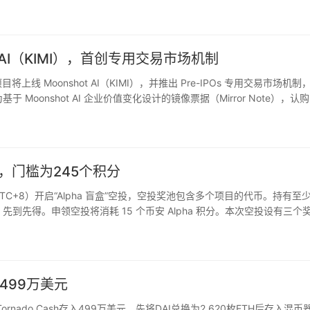
析，在涉及实体制裁、欺诈…
hot AI（KIMI），首创专用交易市场机制
项目将上线 Moonshot AI（KIMI），并推出 Pre-IPOs 专用交易市场机制
Moonshot AI 企业价值变化设计的镜像票据（Mirror Note），认
投，门槛为245个积分
UTC+8）开启“Alpha 盲盒”空投，空投奖池包含多个项目的代币。持有至
。先到先得。申领空投将消耗 15 个币安 Alpha 积分。本次空投设有三个
款（5%），每个等级对应不…
存入499万美元
向Tornado Cash存入499万美元，先将DAI兑换为2,620枚ETH后存入混币