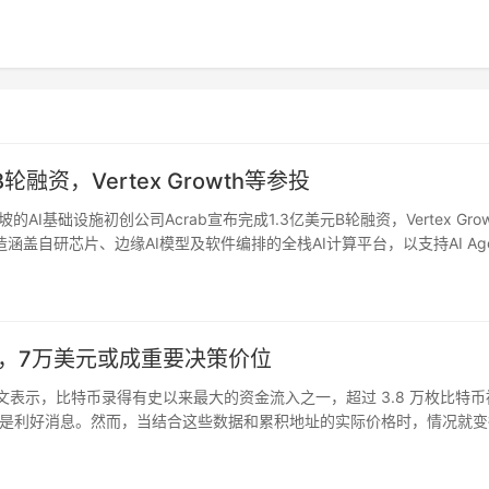
轮融资，Vertex Growth等参投
加坡的AI基础设施初创公司Acrab宣布完成1.3亿美元B轮融资，Vertex Gro
盖自研芯片、边缘AI模型及软件编排的全栈AI计算平台，以支持AI Age
技术生态，并加速…
址”，7万美元或成重要决策价位
chart 发文表示，比特币录得有史以来最大的资金流入之一，超过 3.8 万枚比特
是利好消息。然而，当结合这些数据和累积地址的实际价格时，情况就变
特币的交易价格接近 6.4 万美元…