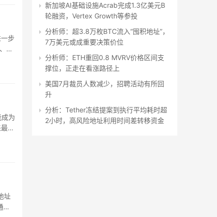
新加坡AI基础设施Acrab完成1.3亿美元B
轮融资，Vertex Growth等参投
分析师：超3.8万枚BTC流入“囤积地址”，
进一步
7万美元或成重要决策价位
%、
分析师：ETH重回0.8 MVRV价格区间支
撑位，正走在看涨路径上
美国7月裁员人数减少，招聘活动有所回
升
分析：Tether冻结提案到执行平均耗时超
能成为
2小时，高风险地址利用时间差转移资金
来最低
地址
通过