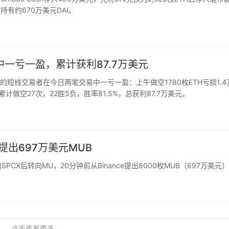
仍持有约670万美元DAI。
一亏一盈，累计获利87.7万美元
单的短线交易者在今日两笔交易中一亏一盈：上午做空1780枚ETH亏损1.4
累计做空27次，22胜5负，胜率81.5%，总获利87.7万美元。
提出697万美元MUB
CX后转向MU，20分钟前从Binance提出8000枚MUB（697万美元
点击查看更多