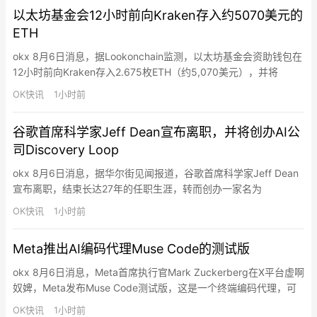
交4,962项发现，其中包括85项严重问题和…
以太坊基金会12小时前向Kraken存入约5070美元的
ETH
okx 8月6日消息，据Lookonchain监测，以太坊基金会资助钱包在
12小时前向Kraken存入2.675枚ETH（约5,070美元），并将
578.38枚ETH（约108万美元）转移至一个新的Gnosis Safe
OK快讯
1小时前
Proxy钱包。
谷歌首席科学家Jeff Dean宣布离职，并将创办AI公
司Discovery Loop
okx 8月6日消息，据华尔街见闻报道，谷歌首席科学家Jeff Dean
宣布离职，结束长达27年的任职生涯，转而创办一家名为
Discovery Loop的AI初创公司，专注于自动化科学研究流程。与他
OK快讯
1小时前
同行的还有三位谷歌资深科学家Oriol Vinyals、Quoc Le和Sanjay
Ghemawat，四人均在AI及计算机科学领域拥有里程碑式的成就。
Meta推出AI编码代理Muse Code的测试版
Alpha…
okx 8月6日消息，Meta首席执行官Mark Zuckerberg在X平台虚啊
奴婢，Meta发布Muse Code测试版，这是一个终端编码代理，可
处理大型代码库中的完整软件工程任务，包括规划变更、编写代码
OK快讯
1小时前