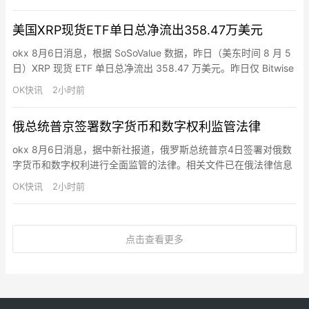
和验证结果。Muse Code由编码模型Muse Spark 1.2驱动，运行多
个后台代理，在测试中可同时为游戏构建六个功能且无冲突。审计
美国XRP现货ETF单日总净流出358.47万美元
功能记录每个模…
okx 8月6日消息，根据 SoSoValue 数据，昨日（美东时间 8 月 5
日）XRP 现货 ETF 单日总净流出 358.47 万美元。昨日仅 Bitwise
XRP ETF(XRP) 净流出，单日净流出 358.47 万美元，目前历史总
OK快讯
2小时前
净流入达 5.07 亿美元。截至发稿前，XRP 现货 ETF 总资产净值为
9.93 亿美元，XRP 净资产比率 …
俄总统普京签署数字货币和数字权利监管法律
okx 8月6日消息，据中新社报道，俄罗斯总统普京4日签署对俄数
字货币和数字权利进行全面监管的法律。相关文件已在俄法律信息
网站发布。该法律明确了加密货币兑换平台、数字资产托管机构和
OK快讯
2小时前
其他市场参与者的运营规则，规范了投资者购买加密货币的条件。
该法律规范了与数字货币和外国数字工具流通、核算、存储，以及
“挖矿”活动、数字权利的发行和流通相关的关系，同时规定了对发
点击查看更多
行数…