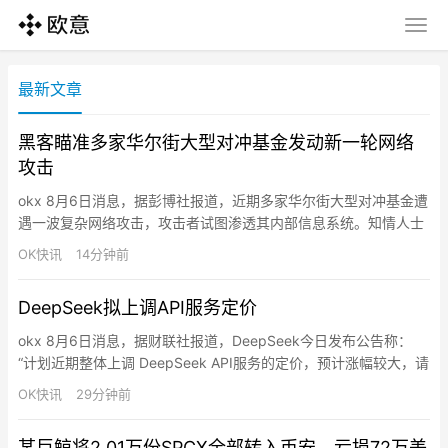
最新文章
黑客瞄准多家华尔街大型对冲基金发动新一轮网络
攻击
okx 8月6日消息，据彭博社报道，近期多家华尔街大型对冲基金遭
遇一波复杂网络攻击，攻击者试图渗透其内部信息系统。知情人士
透露，Point72资产管理公司已于周三告知投资者其受到攻击，初
OK快讯
14分钟前
步迹象显示客户信息未被盗取，公司仍在进一步审查中。
Millennium Management、Two Sigma Investments、Citadel 以
DeepSeek拟上调API服务定价
及多家私募股权公司…
okx 8月6日消息，据财联社报道，DeepSeek今日发布公告称：
“计划近期整体上调 DeepSeek API服务的定价，预计涨幅较大，请
合理安排您的使用。具体方案以正式通知为准。”
OK快讯
29分钟前
某巨鲸将2.01万份SPCX全部转入币安，亏损72万美