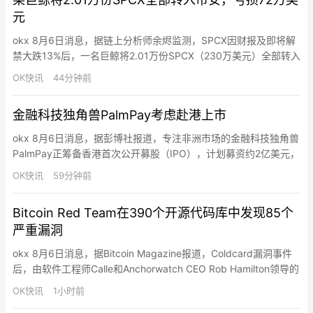
元
okx 8月6日消息，据链上分析师余烬监测，SPCX因财报及即将解
禁大跌13%后，一名巨鲸将2.01万份SPCX（230万美元）全部转入
Binance割肉，亏损72万美元（-24%）。该巨鲸在7月初以150美
OK快讯
44分钟前
元价格从Binance提出这些SPCX。
金融科技独角兽PalmPay考虑赴港上市
okx 8月6日消息，据彭博社报道，专注非洲市场的金融科技独角兽
PalmPay正筹备香港首次公开募股（IPO），计划募资约2亿美元，
投后估值超10亿美元，正式跻身独角兽行列。这一布局使其与尼日
OK快讯
59分钟前
利亚同业巨头OPay形成上市竞速格局（OPay正推进美股IPO）。
PalmPay成立于2019年，总部位于尼日利亚，是非洲本土头部数字
Bitcoin Red Team在390个开源代码库中发现85个
支付服务商，核心依托PalmPar…
严重漏洞
okx 8月6日消息，据Bitcoin Magazine报道，Coldcard漏洞事件
后，由软件工程师Calle和Anchorwatch CEO Rob Hamilton领导的
Bitcoin Red Team已获得资助，投入超4万美元AI代币对390多个
OK快讯
1小时前
开源代码库进行安全审计。截至最新更新，团队已在27.5小时内提