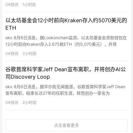
Bitcoin Red Team已获得资助，投入超4万美元AI代币对390多个
OK快讯
1小时前
开源代码库进行安全审计。截至最新更新，团队已在27.5小时内提
交4,962项发现，其中包括85项严重问题和…
以太坊基金会12小时前向Kraken存入约5070美元的
ETH
okx 8月6日消息，据Lookonchain监测，以太坊基金会资助钱包在
12小时前向Kraken存入2.675枚ETH（约5,070美元），并将
578.38枚ETH（约108万美元）转移至一个新的Gnosis Safe
OK快讯
2小时前
Proxy钱包。
谷歌首席科学家Jeff Dean宣布离职，并将创办AI公
司Discovery Loop
okx 8月6日消息，据华尔街见闻报道，谷歌首席科学家Jeff Dean
宣布离职，结束长达27年的任职生涯，转而创办一家名为
Discovery Loop的AI初创公司，专注于自动化科学研究流程。与他
OK快讯
2小时前
同行的还有三位谷歌资深科学家Oriol Vinyals、Quoc Le和Sanjay
Ghemawat，四人均在AI及计算机科学领域拥有里程碑式的成就。
Alpha…
点击查看更多