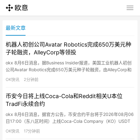
最新文章
机器人初创公司Avatar Robotics完成650万美元种
子轮融资，AlleyCorp等领投
okx 8月6日消息，据Business Insider报道，美国工业机器人初创
公司Avatar Robotics完成650万美元种子轮融资，由AlleyCorp和
Defy.vc领投，Headline和Henry Ford III等参投。该公司让操作员
OK快讯
2分钟前
通过Meta Quest头显和手柄远程控制机器人，在仓库中执行拣货和
包装任务，按使用收费且低于直接雇佣仓储工…
币安今日将上线Coca-Cola和Reddit相关U本位
TradFi永续合约
okx 8月6日消息，据官方公告，币安合约平台将于2026年08月06
日17:00（东八区时间）上线Coca-Cola Company（KO）USDT
永续合约，17:05上线Reddit（RDDT）USDT永续合约，均支持最
OK快讯
17分钟前
高20倍杠杆。