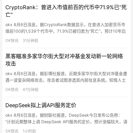
CryptoRank：曾进入市值前百的代币中71.9%已“死
亡”
okx 8月6日消息，据CryptoRank数据显示，在曾进入加密货币市
值前100的1,539个代币中，71.9%已被归类为“死亡”，预计10年后
死亡率达84.7%，而代币中位寿命仅为2年4个月。CryptoRank将
OK快讯
31分钟前
“死亡”定义为从主要交易所下架且日交易量低于1万美元超过90
天。结论是进入前100并不保证具备长期的生存潜力。
黑客瞄准多家华尔街大型对冲基金发动新一轮网络
攻击
okx 8月6日消息，据彭博社报道，近期多家华尔街大型对冲基金遭
遇一波复杂网络攻击，攻击者试图渗透其内部信息系统。知情人士
透露，Point72资产管理公司已于周三告知投资者其受到攻击，初
OK快讯
47分钟前
步迹象显示客户信息未被盗取，公司仍在进一步审查中。
Millennium Management、Two Sigma Investments、Citadel 以
DeepSeek拟上调API服务定价
及多家私募股权公司…
okx 8月6日消息，据财联社报道，DeepSeek今日发布公告称：
“计划近期整体上调 DeepSeek API服务的定价，预计涨幅较大，请
合理安排您的使用。具体方案以正式通知为准。”
OK快讯
1小时前