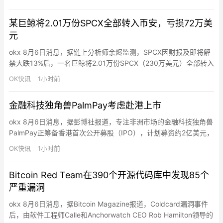
某巨鲸将2.01万份SPCX全部转入币安，亏损72万美
元
okx 8月6日消息，据链上分析师余烬监测，SPCX因财报及即将解
禁大跌13%后，一名巨鲸将2.01万份SPCX（230万美元）全部转入
Binance割肉，亏损72万美元（-24%）。该巨鲸在7月初以150美
OK快讯
1小时前
元价格从Binance提出这些SPCX。
金融科技独角兽PalmPay考虑赴港上市
okx 8月6日消息，据彭博社报道，专注非洲市场的金融科技独角兽
PalmPay正筹备香港首次公开募股（IPO），计划募资约2亿美元，
投后估值超10亿美元，正式跻身独角兽行列。这一布局使其与尼日
OK快讯
1小时前
利亚同业巨头OPay形成上市竞速格局（OPay正推进美股IPO）。
PalmPay成立于2019年，总部位于尼日利亚，是非洲本土头部数字
Bitcoin Red Team在390个开源代码库中发现85个
支付服务商，核心依托PalmPar…
严重漏洞
okx 8月6日消息，据Bitcoin Magazine报道，Coldcard漏洞事件
后，由软件工程师Calle和Anchorwatch CEO Rob Hamilton领导的