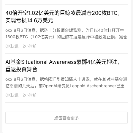
营商市场，并在中国寻找基站厂商合作方，开发符合海外市场要求
的6G基站。据悉深圳佳贤通信是英伟达正在建立的基站合作方之
40倍开空1.02亿美元的巨鲸凌晨减仓200枚BTC，
一，其内部人士确认，英伟达从2025年就与公司接触，目…
实现亏损14.6万美元
okx 8月6日消息，据链上分析师余烬监测，昨日以40倍杠杆开空
1600枚BTC（1.02亿美元）的巨鲸在凌晨反弹中被触发止损，减仓
200枚BTC（1300万美元），实现亏损14.6万美元。其在64885
OK快讯
2小时前
至68254美元区间挂单止损，每笔50枚BTC。目前仍持有1400枚
BTC（9054万美元）空单，最新清算价64998美元。
AI基金Situational Awareness豪掷4亿美元押注，
重返投资舞台
okx 8月6日消息，据格隆汇引援知情人士透露，就在其对冲基金濒
临崩溃的几天后，前OpenAI研究员Leopold Aschenbrenner已重
返投资舞台，豪掷4亿美元支持一家私营公司。这笔于周二完成的
OK快讯
2小时前
投资，是Aschenbrenner在AI主题对冲基金Situational Awareness
上周因华尔街多家贷方密集发出追加保证金通知而几近崩盘后，如
何收…
点击查看更多