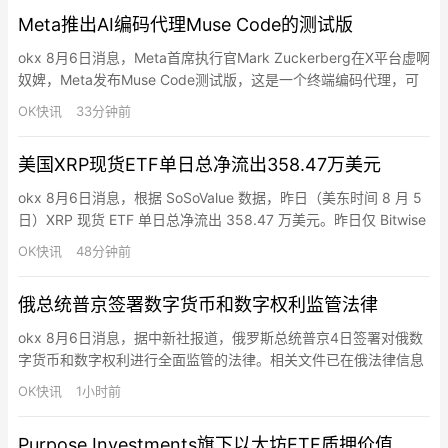
Ghemawat，四人均在AI及计算机科学领域拥有里程碑式的成就。
Meta推出AI编码代理Muse Code的测试版
Alpha…
okx 8月6日消息，Meta首席执行官Mark Zuckerberg在X平台虚啊
奴婢，Meta发布Muse Code测试版，这是一个终端编码代理，可
处理大型代码库中的完整软件工程任务，包括规划变更、编写代码
OK快讯
33分钟前
和验证结果。Muse Code由编码模型Muse Spark 1.2驱动，运行多
个后台代理，在测试中可同时为游戏构建六个功能且无冲突。审计
美国XRP现货ETF单日总净流出358.47万美元
功能记录每个模…
okx 8月6日消息，根据 SoSoValue 数据，昨日（美东时间 8 月 5
日）XRP 现货 ETF 单日总净流出 358.47 万美元。昨日仅 Bitwise
XRP ETF(XRP) 净流出，单日净流出 358.47 万美元，目前历史总
OK快讯
48分钟前
净流入达 5.07 亿美元。截至发稿前，XRP 现货 ETF 总资产净值为
9.93 亿美元，XRP 净资产比率 …
俄总统普京签署数字货币和数字权利监管法律
okx 8月6日消息，据中新社报道，俄罗斯总统普京4日签署对俄数
字货币和数字权利进行全面监管的法律。相关文件已在俄法律信息
网站发布。该法律明确了加密货币兑换平台、数字资产托管机构和
OK快讯
1小时前
其他市场参与者的运营规则，规范了投资者购买加密货币的条件。
该法律规范了与数字货币和外国数字工具流通、核算、存储，以及
Purpose Investments旗下以太坊ETF质押价值
“挖矿”活动、数字权利的发行和流通相关的关系，同时规定了对发