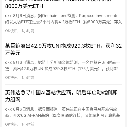
8000万美元ETH
行数…
okx 8月6日消息，据Onchain Lens监测，Purpose Investments
的以太坊ETF在过去3小时内将4.2万枚ETH（约8000万美元）存入
以太坊信标链存款合约，占其ETF总持仓11.49万枚ETH的36.6%。
OK快讯
1小时前
某巨鲸卖出42.9万枚UNI换成929.3枚ETH，获利32
万美元
okx 8月6日消息，据链上分析师余烬监测，一名巨鲸在6小时前于
链上卖出42.9万枚UNI换成929.3枚ETH（175万美元），获利32
万美元。该巨鲸在6至7月以均价3.34美元买入62.9万枚UNI（210
OK快讯
1小时前
万美元），近期UNI从2.4美元反弹至4.4美元后止盈。
英伟达急寻中国AI基站供应商，明后年启动端侧算
力组网
okx 8月6日消息，据界面报道，英伟达正在中国急寻AI基站供应
商，开发6G AI-RAN基站（既负责通信连接，又能承担AI计算的基
站）。从通信产业链核心人士处获悉，英伟达正在加速进入电信运
OK快讯
1小时前