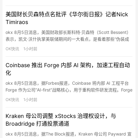
单未来代币协议（SAFT）向至少67名投资者出售9500万枚FAR代
币，融资超过1000万美元，并宣称相关资金将用于开发Few and
美国财长贝森特点名批评《华尔街日报》记者Nick
Far的去中…
Timiraos
okx 8月5日消息，美国财政部长斯科特·贝森特（Scott Bessent）
表示，凯文·沃什执掌美联储期间的一大看点，是看着那些“伪装成
记者的速记员”，例如《华尔街日报》记者Nick Timiraos，逐渐只
OK快讯
1小时前
能报道美联储的幕后八卦。贝森特称，Timiraos此前被称为“美联储
传声筒”，但这类记者如果没有内部人士“喂料”，就无法进行真正的
Coinbase 推出 Forge 内部 AI 架构，加速工程自动
经济或货币政策分析。
化
okx 8月5日消息，据Forbes报道，Coinbase 将内部 AI 工程平台
Forge 作为公司“AI-first”战略核心，用于重构软件研发流程。Forge
基于开源代理框架 OpenSWE，集成代理编排、云沙箱、
OK快讯
1小时前
Slack/Linear/GitHub 集成及自动创建 PR 等能力，并吸收
Stripe、Ramp 等公司内部系统经验。其关键组件 M…
Kraken 母公司调整 xStocks 治理权设计，与
Broadridge 打通投票通道
okx 8月5日消息，据The Block报道，Kraken 母公司 Payward 宣