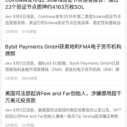
展。在其领导下，Dee…
23个验证节点质押约4163万枚SOL
okx 8月6日消息，Coinbase发布2026年第二季度Solana验证节点
运营报告称，其运行的Solana验证节点在收益率、稳定性和基础设
施分布方面均优于网络平均水平。数据显示，Coinbase目前通过
OK快讯
31分钟前
23个验证节点质押约4163万枚SOL，占Solana全网质押量的
9.72%，节点分布于7个国家，包括美国、英国、德国、日本、新加
Bybit Payments GmbH获奥地利FMA电子货币机构
坡等地区。核心运营数据…
牌照
okx 8月5日消息，据Bybit EU官推，Bybit Payments GmbH已获
得奥地利金融市场管理局（FMA）颁发的电子货币机构（EMI）牌
照。该牌照将与Bybit EU GmbH现有的MiCAR授权形成互补，为连
OK快讯
46分钟前
接加密资产、交易与支付业务提供合规基础。此次牌照覆盖电子货
币服务、支付基础设施、强身份验证、开放银行准备、P2P转账以
美国司法部起诉Few and Far创始人，涉嫌挪用超千
及新卡项目等能力。
万美元投资款
okx 8月5日消息，据美国司法部纽约南区检察官办公室公告，NFT
初创公司Few and Far创始人兼唯一股东Taj Tarsha因涉嫌证券欺
诈和电信欺诈被起诉。起诉书称，自2022年2月起，Tarsha通过简
OK快讯
1小时前