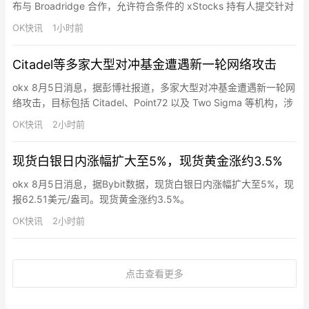
布与 Broadridge 合作，允许符合条件的 xStocks 持有人提交针对
其所对应股票的代理投票意向，改变此前 xStocks 不享有投票权的
OK快讯
1小时前
安排。xStocks 由 Backed 发行，仅面向美国和英国以外的合格投
资者，目前支持的标的已通过与金融科技基础设施提供商…
Citadel等多家大型对冲基金遭遇新一轮网络攻击
okx 8月5日消息，据彭博社报道，多家大型对冲基金遭遇新一轮网
络攻击，目标包括 Citadel、Point72 以及 Two Sigma 等机构，涉
事基金正配合网络安全团队开展调查并加强防护措施。
OK快讯
2小时前
现货白银日内涨幅扩大至5%，现货黄金涨约3.5%
okx 8月5日消息，据Bybit数据，现货白银日内涨幅扩大至5%，现
报62.51美元/盎司。现货黄金涨约3.5%。
OK快讯
2小时前
点击查看更多