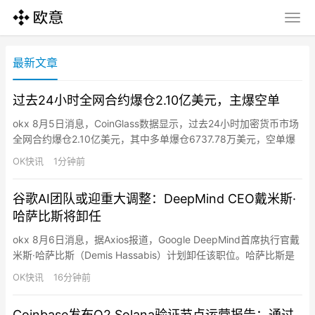
最新文章
过去24小时全网合约爆仓2.10亿美元，主爆空单
okx 8月5日消息，CoinGlass数据显示，过去24小时加密货币市场
全网合约爆仓2.10亿美元，其中多单爆仓6737.78万美元，空单爆
仓1.42亿美元。BTC爆仓总金额约5005.93万美元，ETH爆仓总金
OK快讯
1分钟前
额约1967.91万美元。
谷歌AI团队或迎重大调整：DeepMind CEO戴米斯·
哈萨比斯将卸任
okx 8月6日消息，据Axios报道，Google DeepMind首席执行官戴
米斯·哈萨比斯（Demis Hassabis）计划卸任该职位。哈萨比斯是
人工智能领域的重要人物之一，于2010年联合创立DeepMind，并
OK快讯
16分钟前
在2014年被谷歌收购后继续领导该团队。近年来，他推动
DeepMind在基础模型、人工智能研究以及科学计算等领域的发
Coinbase发布Q2 Solana验证节点运营报告：通过