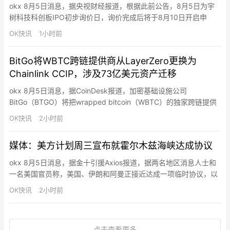
okx 8月5日消息，据央视财经报道，根据此前公告，8月5日为宇
树科技科创板IPO初步询价日，询价完成后将于8月10日开启申
购，网上、网下申购日均为8月10日，缴款截止日为8月12日。8月
OK快讯
1小时前
5日初步询价期间为 9:30—15:00，保荐人（主承销商）开展网下
投资者核查，参与战略配售的投资者缴纳认购资金。8月6日将确定
BitGo将WBTC跨链提供商从LayerZero更换为
发行价格、确定有效报价投资者及其可申购股数，…
Chainlink CCIP，涉及73亿美元资产迁移
okx 8月5日消息，据CoinDesk报道，加密基础设施公司
BitGo（BTGO）将把wrapped bitcoin（WBTC）的独家跨链提供
商从LayerZero更换为Chainlink，涉及73亿美元WBTC的迁移。这
OK快讯
2小时前
一系列迁移始于Kelp DAO的LayerZero跨链桥遭2.92亿美元攻击后
Mantle、Kelp、Lombard、Solv Prot…
媒体：美方计划周三宣布就霍尔木兹海峡达成协议
okx 8月5日消息，据金十引援Axios报道，据两名地区消息人士和
一名美国官员称，美国、伊朗和阿曼正接近达成一项临时协议，以
重新开放霍尔木兹海峡，美国方面计划于周三宣布此事。这一初步
OK快讯
2小时前
协议将满足伊朗对霍尔木兹海峡交通管控权的若干要求——这是战
争前伊朗所没有的控制权。据两名地区消息人士透露，正在讨论的
协议将在霍尔木兹海峡建立一个为期60天的临时安排，且安排时
点击查看更多