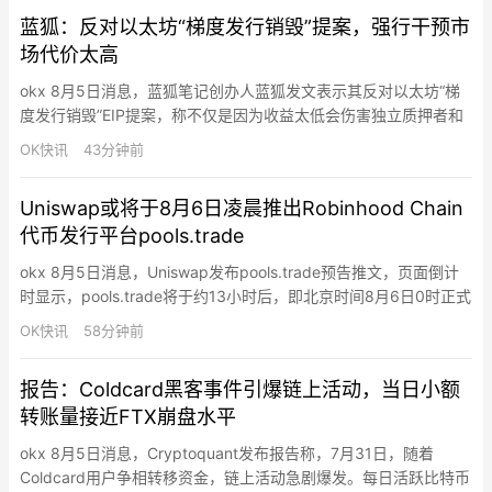
为富达 (Fidelity） ETF FBT…
蓝狐：反对以太坊“梯度发行销毁”提案，强行干预市
场代价太高
okx 8月5日消息，蓝狐笔记创办人蓝狐发文表示其反对以太坊“梯
度发行销毁”EIP提案，称不仅是因为收益太低会伤害独立质押者和
部分DeFi玩法，更是因为市场有自我调节能力，价格、机会成本、
OK快讯
43分钟前
其他链的收益都会起作用，强行干预可能带来新的扭曲，瞎搞代价
太高。该EIP试图给ETH质押奖励加一个渐进式销毁机制，当质押比
Uniswap或将于8月6日凌晨推出Robinhood Chain
例越接近50%时销毁越多奖励，达到50%左右时净收…
代币发行平台pools.trade
okx 8月5日消息，Uniswap发布pools.trade预告推文，页面倒计
时显示，pools.trade将于约13小时后，即北京时间8月6日0时正式
推出。据加密KOL 0xSLK此前披露，Uniswap正在Robinhood
OK快讯
58分钟前
Chain开发名为“Pools”的代币发行平台，目前官网已上线但产品尚
未开放。pools.trade页面显示“Coming so…
报告：Coldcard黑客事件引爆链上活动，当日小额
转账量接近FTX崩盘水平
okx 8月5日消息，Cryptoquant发布报告称，7月31日，随着
Coldcard用户争相转移资金，链上活动急剧爆发。每日活跃比特币