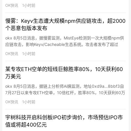
地址从7月30日的64.5万个飙升至近100万个，为2024年12月10
OK快讯
1小时前
日以来最高水平，几乎完全由发送地址驱动。当日单笔低于1 BTC
的转账量达3.96万枚BTC，略低于FTX崩盘后的3.99万枚BTC；单
慢雾：Keyv生态遭大规模npm供应链攻击，超2000
笔低于10万美元…
个恶意包版本发布
okx 8月5日消息，据慢雾监测，MistEye检测到一次大规模npm供
应链攻击，影响Keyv/Cacheable生态系统。攻击者发布了超过
2,000个恶意包版本，包括keyv@6.0.0。Keyv是广泛使用的键值
OK快讯
1小时前
存储抽象库，支持Redis、SQLite、PostgreSQL、MongoDB等后
端，每周下载量约1.27亿次，导致明显的下游供应链暴露。攻击手
某专攻ETH空单的短线巨鲸胜率80%，10天获利60
法…
万美元
okx 8月5日消息，据链上分析师Ai姨监测，地址0xd9a…8bbf3自
7月27日以来专攻ETH空单，10倍杠杆，胜率80%，10天获利60万
美元。其20次做空中半数持仓仅约1小时，10分钟前再次开启
OK快讯
1小时前
1.451962万枚ETH空单（2721万美元），开仓价1874.2美元，每
次持仓规模均在300万美元以上，最高达7013万美元。
宇树科技开启科创板IPO初步询价，市场预估IPO市
值或将超400亿元