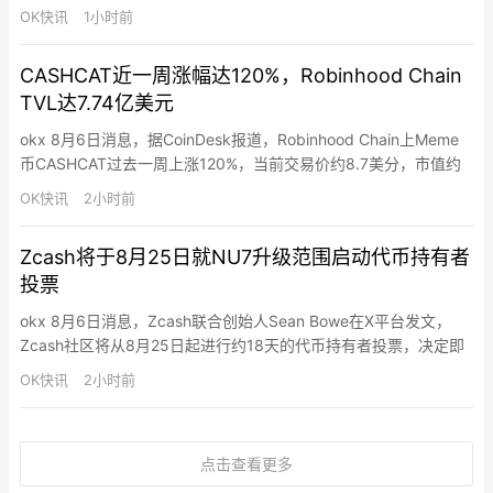
取资产的用户实施诈骗。骗子冒充监管机构和加密交易所，诱骗用
OK快讯
1小时前
户将资金转移至虚假账户。
CASHCAT近一周涨幅达120%，Robinhood Chain
TVL达7.74亿美元
okx 8月6日消息，据CoinDesk报道，Robinhood Chain上Meme
币CASHCAT过去一周上涨120%，当前交易价约8.7美分，市值约
8,600万美元，该代币7月中旬曾涨至约22美分。Robinhood
OK快讯
2小时前
Chain总锁仓量（TVL）目前达7.74亿美元，一周增长20%，其中
Morpho（3.32亿美元）和Ethena（2.36亿美元）占近…
Zcash将于8月25日就NU7升级范围启动代币持有者
投票
okx 8月6日消息，Zcash联合创始人Sean Bowe在X平台发文，
Zcash社区将从8月25日起进行约18天的代币持有者投票，决定即
将到来的NU7升级范围。最低投票参与门槛为100万枚ZEC（需在
OK快讯
2小时前
Ironwood网络中）。
点击查看更多