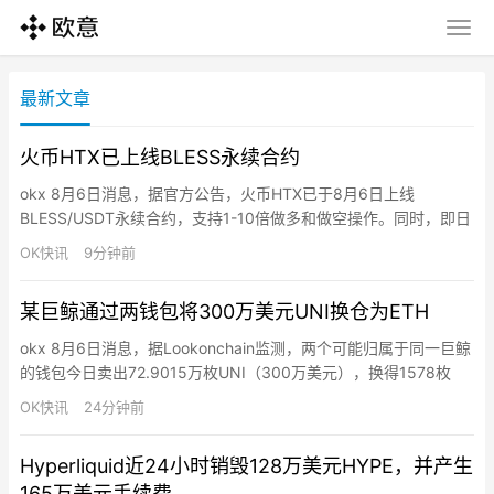
最新文章
火币HTX已上线BLESS永续合约
okx 8月6日消息，据官方公告，火币HTX已于8月6日上线
BLESS/USDT永续合约，支持1-10倍做多和做空操作。同时，即日
起至8月11日15:00（UTC+8），火币HTX推出合约新币交易赛，
OK快讯
9分钟前
用户完成报名、参与活动币种合约交易并达到指定门槛，即有机会
瓜分10亿枚$HTX总奖池。
某巨鲸通过两钱包将300万美元UNI换仓为ETH
okx 8月6日消息，据Lookonchain监测，两个可能归属于同一巨鲸
的钱包今日卖出72.9015万枚UNI（300万美元），换得1578枚
ETH（300万美元）。
OK快讯
24分钟前
Hyperliquid近24小时销毁128万美元HYPE，并产生
165万美元手续费