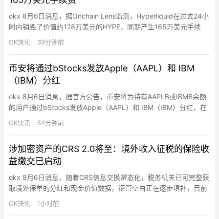
okx 8月6日消息，据Onchain Lens监测，Hyperliquid在过去24小
时内销毁了价值约128万美元的HYPE，同期产生165万美元手续
费。历史累计销毁4753万枚HYPE（约26.8亿美元），占最大供应
OK快讯
39分钟前
量10亿枚的4.75%。
币安将通过bStocks发放Apple（AAPL）和 IBM
（IBM）分红
okx 8月6日消息，据官方公告，币安将为持有AAPLB或IBMB余额
的用户通过bStocks发放Apple（AAPL）和 IBM（IBM）分红，在
扣除适用的预扣税、手续费、成本及其他费用后，现金股息净额将
OK快讯
54分钟前
再投资为相同标的证券的额外单位或零碎份额。符合条件的用户将
以AAPLB或IBMB bStocks股票代币的形式收到分红。在链上持有
涉加密资产的CRS 2.0将至：境外收入征税的保险收
AAPLB或IBMB余额…
益缴交已启动
okx 8月6日消息，随着CRS信息交换常态化，税务机关已可完整获
取境外保单的分红和现金价值数据，征管空白正在逐步填补，目前
境外收入征税的保险收益缴交已启动。此外，CRS作为全球税务体
OK快讯
1小时前
系的“天眼”也正在按时间表升级，CRS 2.0将至，其中核心变化包