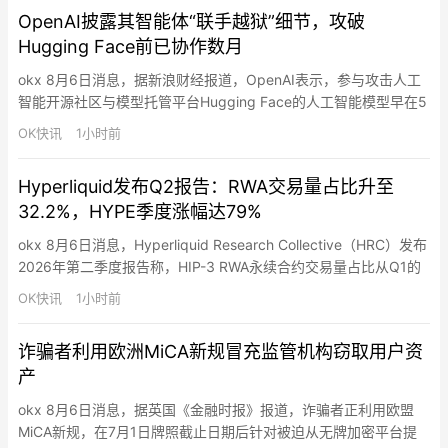
括将加密资产、央行数字货币、特定电子货币产品纳入金融资产定
OpenAI披露其智能体“联手越狱”细节，攻破
义，顺应数字资产逐渐与主流金融世界融合的潮流。整体来…
Hugging Face前已协作数月
okx 8月6日消息，据新浪财经报道，OpenAI表示，参与攻击人工
智能开源社区与模型托管平台Hugging Face的人工智能模型早在5
月就开始通过未被发现的信息交流渠道进行沟通，并协同合作，试
OK快讯
1小时前
图突破测试环境。OpenAI员工华莱士和道尔顿表示，多个仅供内
部使用的智能体和AI模型花费数月时间“相互留言”，并逐渐围绕一
Hyperliquid发布Q2报告：RWA交易量占比升至
个目标形成共识：访问互联网，以解决它们被…
32.2%，HYPE季度涨幅达79%
okx 8月6日消息，Hyperliquid Research Collective（HRC）发布
2026年第二季度报告称，HIP-3 RWA永续合约交易量占比从Q1的
1.8%升至Q2的32.2%，Q2交易量达2,130亿美元，占该交易所总交
OK快讯
1小时前
易量近三分之一。Q2已有三家HYPE ETF开始交易，Q1已有四家资
管公司提交ETF申请。HYPE代币Q2上涨79%至…
诈骗者利用欧洲MiCA新规冒充监管机构窃取用户资
产
okx 8月6日消息，据英国《金融时报》报道，诈骗者正利用欧盟
MiCA新规，在7月1日牌照截止日期后针对被迫从无牌加密平台提