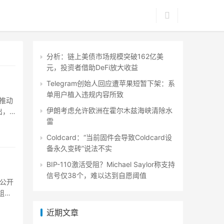
分析：链上美债市场规模突破162亿美
元，投资者借助DeFi放大收益
Telegram创始人回应遭苹果短暂下架：系
单用户植入违规内容所致
，推动
伊朗考虑允许欧洲在霍尔木兹海峡清除水
出，
雷
Coldcard：“当前固件会导致Coldcard设
备永久变砖”说法不实
BIP-110激活受阻？Michael Saylor称支持
信号仅38个，难以达到自愿阈值
在公开
组中
近期文章