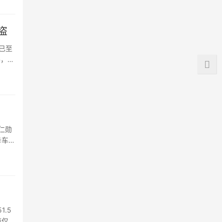
盗
量已至
件，攻
黄仁勋
卡车、
.5
前仅有