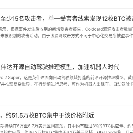
称已有至少15名攻击者，单一受害者线索发现12枚BTC被
x Thorn 表示，根据事件发生后收到的新增受害者报告，Coldcard漏洞攻击者数
前未被识别的攻击活动。由于该漏洞攻击方式不同于中心化交易所被盗事
x Thorn 补充称…
per：英伟达开源自动驾驶推理模型，加速机器人时代
mayo 2 Super，这是英伟达面向自动驾驶领域打造的前沿开源推理模型。
境，还能理解并推理复杂世界，在行动前进行思考，可作为机器人出租车、自动驾驶
系统的核心模型。该模型将基于 Op…
，约51.5万枚BTC集中于该价格附近
币近期持续在6万至6.7万美元区间震荡，其中约有超过3%的BTC供应量、约51
供应量、约36.2万枚BTC集中于6.1万美元区域。Glassnode称，目