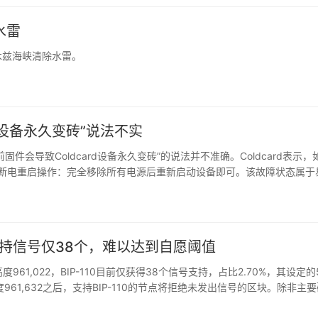
水雷
木兹海峡清除水雷。
ard设备永久变砖”说法不实
当前固件会导致Coldcard设备永久变砖”的说法并不准确。Coldcard表示，
行断电重启操作：完全移除所有电源后重新启动设备即可。该故障状态属于
ail closed）方式处…
lor称支持信号仅38个，难以达到自愿阈值
块高度961,022，BIP-110目前仅获得38个信号支持，占比2.70%，其设定的
块高度961,632之后，支持BIP-110的节点将拒绝未发出信号的区块。除非主