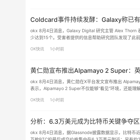
Coldcard事件持续发酵：Galaxy
okx 8月4日消息，Galaxy Digital 研究主管 Ale
少达到15个。受害者提供的信息帮助研究团队发现了此
击者之间的关联需要依靠链上分析和受害者反馈进行确认。Ale
OK快讯
1小时前
黄仁勋宣布推出Alpamayo 2 Su
okx 8月4日消息，黄仁勋在X平台发文宣布推出 Alpa
表示，Alpamayo 2 Super不仅能够“看见”环
接驳车、配送车辆、农业机械以及未来大规模移动机器人
OK快讯
1小时前
分析：6.3万美元成为比特币关键争夺区
okx 8月4日消息，据Glassnode披露数据显示，比特
万枚BTC的最后成交价格集中在6.3万美元附近；另有约2%的