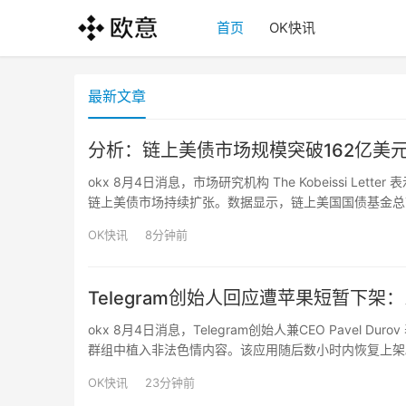
首页
OK快讯
最新文章
分析：链上美债市场规模突破162亿美元
okx 8月4日消息，市场研究机构 The Kobeissi Lette
链上美债市场持续扩张。数据显示，链上美国国债基金总市值
市场增长主要受到链上收益需求推动。越来越多用户将代
OK快讯
8分钟前
Telegram创始人回应遭苹果短暂下
okx 8月4日消息，Telegram创始人兼CEO Pavel D
群组中植入非法色情内容。该应用随后数小时内恢复上架。
的旧消息，通过编辑历史消息的方式隐藏内容，使普通群
OK快讯
23分钟前