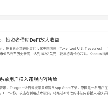
，投资者借助DeFi放大收益
r 表示，投资者正加速配置代币化美国国债（Tokenized U.S. Treasuries）
已升至历史新高，达到162亿美元，较年初增长约77%。Kobeissi指
币化美债…
架：系单用户植入违规内容所致
urov 表示，Telegram近日曾被苹果短暂从App Store下架，原因是一名用户
Durov称，攻击者利用技术漏洞，将经过AI修改的非法内容插入活跃群
成员难以及时发现和举报。…