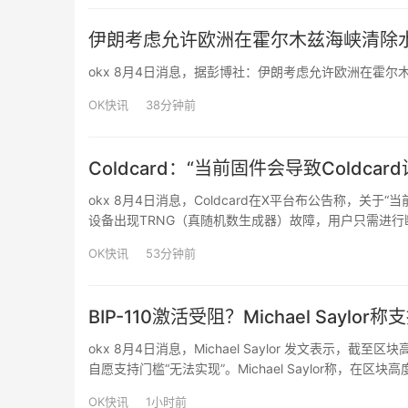
伊朗考虑允许欧洲在霍尔木兹海峡清除
okx 8月4日消息，据彭博社：伊朗考虑允许欧洲在霍尔
OK快讯
38分钟前
Coldcard：“当前固件会导致Coldc
okx 8月4日消息，Coldcard在X平台布公告称，关于“
设备出现TRNG（真随机数生成器）故障，用户只需进
性状态，不会写入设备闪存（Flash），系统会以“安全失败”（f
OK快讯
53分钟前
BIP-110激活受阻？Michael Say
okx 8月4日消息，Michael Saylor 发文表示，截至区
自愿支持门槛“无法实现”。Michael Saylor称，在区
改变立场，否则比特币网络将继续正常运行，而BIP-1…
OK快讯
1小时前