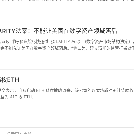
域，该区域对应比特币…
LARITY法案：不能让美国在数字资产领域落后
 Hagerty 呼吁参议院尽快通过《CLARITY Act》（数字资产市场结构法案
我们绝不能允许美国在数字资产领域落后。”他认为，建立清晰的监管框架对
TY法案旨在明确美国数字…
5枚ETH
 X 平台发文表示，自从启动 ETH 财库策略以来，该公司的以太坊质押累计奖励
为 417 枚 ETH。
点击查看更多