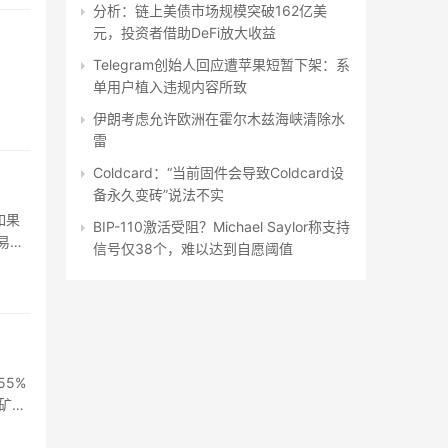
分析：链上美债市场规模突破162亿美
元，投资者借助DeFi放大收益
Telegram创始人回应遭苹果短暂下架：系
单用户植入违规内容所致
伊朗考虑允许欧洲在霍尔木兹海峡清除水
雷
Coldcard：“当前固件会导致Coldcard设
备永久变砖”说法不实
如果
BIP-110激活受阻？Michael Saylor称支持
易失
信号仅38个，难以达到自愿阈值
55%
要矿工