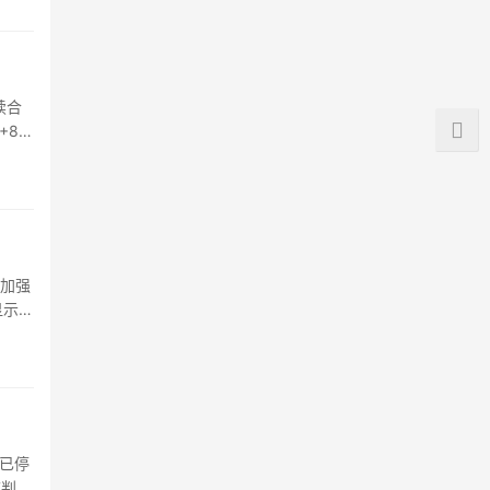
续合
C+8）
了加强
显示，
录已停
被判处