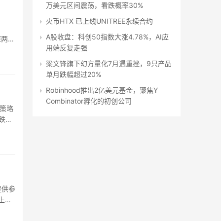
万美元区间震荡，看跌概率30%
火币HTX 已上线UNITREE永续合约
A股收盘：科创50指数大涨4.78%，AI应
深两市
用端反复走强
梁文锋旗下幻方量化7月遇重挫，9只产品
单月跌幅超过20%
Robinhood推出2亿美元基金，聚焦Y
Combinator孵化​​的初创公司
多策略
跌幅
者提供参
上市