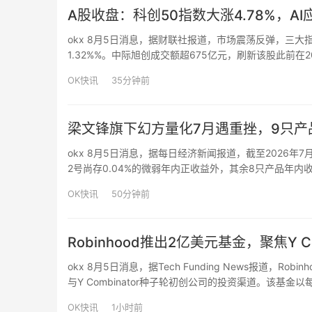
A股收盘：科创50指数大涨4.78%，A
okx 8月5日消息，据财联社报道，市场震荡反弹，三大指
1.32%%。中际旭创成交额超675亿元，刷新该股此前在
成交额2.66万亿，较上一个交易日放量4460亿。盘面
OK快讯
35分钟前
梁文锋旗下幻方量化7月遇重挫，9只产
okx 8月5日消息，据每日经济新闻报道，截至2026年
2号尚存0.04%的微弱年内正收益外，其余8只产品年内
达3.84%。更令人关注的是月度表现，幻方旗下9只产品
OK快讯
50分钟前
Robinhood推出2亿美元基金，聚焦Y Co
okx 8月5日消息，据Tech Funding News报道，Robin
与Y Combinator种子轮初创公司的投资渠道。该基金
（代码：RVII），需获监管批准。与3月上市的…
OK快讯
1小时前