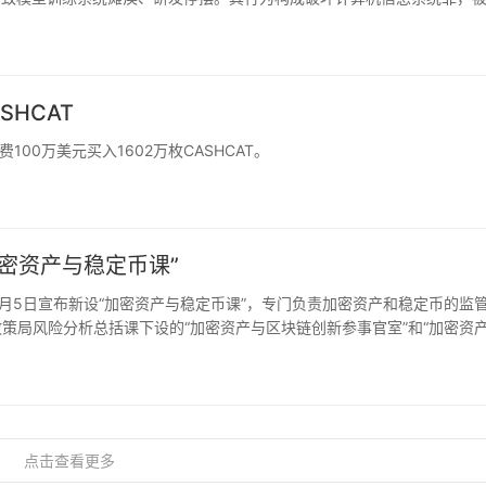
。
SHCAT
3花费100万美元买入1602万枚CASHCAT。
密资产与稳定币课”
厅于8月5日宣布新设“加密资产与稳定币课”，专门负责加密资产和稳定币的监
策局风险分析总括课下设的“加密资产与区块链创新参事官室”和“加密资
立“加密资产与稳定币课”，从室级升格为独立的课级部门…
点击查看更多