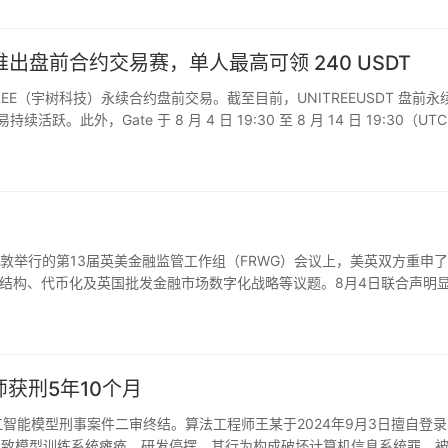
并推出盘前合约交易赛，单人最高可领 240 USDT
ITREE（宇树科技）永续合约盘前交易。截至目前，UNITREEUSDT 盘前永
活跃。此外，Gate 于 8 月 4 日 19:30 至 8 月 14 日 19:30（UT
月8日于伦敦举行的第13届英美金融监管工作组（FRWG）会议上，美英双方重申
结构、代币化及英国批发金融市场数字化战略等议题。8月4日联合声明
市场结构相关工作，声明对“负责任”的数字资产…
获刑5年10个月
工智能模型刑事案件二审终结。算法工程师王某于2024年9月3日擅自登
据，致模型训练系统瘫痪、研发停摆。其行为构成破坏计算机信息系统罪，