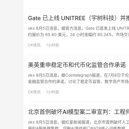
Gate 已上线 UNITREE（宇树科技）
okx 8月5日消息，据官方消息，Gate 已首发上线 UN
约报价为 65.80 美元，24 小时涨幅约 90.24%，市场交易持续
推出 UNITREE（宇树科技）盘前合约交易…
OK快讯
1小时前
美英重申稳定币和代币化监管合作承诺
okx 8月5日消息，据Cointelegraph报道，在7
金融监管合作的承诺，讨论了稳定币监管、数字资产市场
美方向英方通报了《GENIUS法案》实施进展及数字资产
OK快讯
1小时前
北京首例破坏AI模型案二审宣判：工程师
okx 8月5日消息，据红星新闻报道，北京市首例破坏人
用的A服务器集群，误删AI游戏部门89TB核心训练数