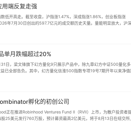
I应用端反复走强
数低开高走。截至收盘，沪指涨1.47%，深成指涨1.86%，创业板指涨
2026年7月30日创出的597.7亿元的成交额历史天量。量能明显放大，沪
上，市场热点快速轮动，全市场超3700只个股…
品单月跌幅超过20%
7月31日，梁文锋旗下幻方量化9只展示产品中，除九章幻方中证500量化
收益已全部告负。其中，幻方量化信淮500指数专项19号7期开年以来净值
7月单月跌幅全部超过20%，最大回撤来自幻方中…
mbinator孵化​​的初创公司
hood正在推进Robinhood Ventures Fund II（RVII）上市，为散户投资
以每股25美元发行760万股，预计募资最高2亿美元，将于8月13日在纽交所