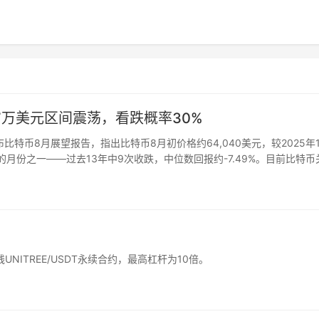
.7万美元区间震荡，看跌概率30%
r Jr.发布比特币8月展望报告，指出比特币8月初价格约64,040美元，较2025年
月份之一——过去13年中9次收跌，中位数回报约-7.49%。目前比特币
…
UNITREE/USDT永续合约，最高杠杆为10倍。