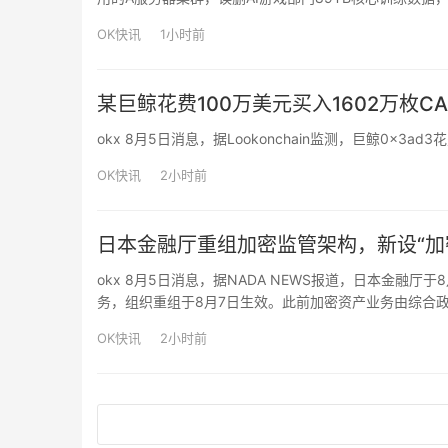
有期徒刑五年十个月，并赔偿公司经济损失20.4万余元
OK快讯
1小时前
某巨鲸花费100万美元买入1602万枚CA
okx 8月5日消息，据Lookonchain监测，巨鲸0x3ad
OK快讯
2小时前
日本金融厅重组加密监管架构，新设“加
okx 8月5日消息，据NADA NEWS报道，日本金融
务，组织重组于8月7日生效。此前加密资产业务由综合政
室”等负责。重组后，在新设的资产运用与保险监督局下设
OK快讯
2小时前