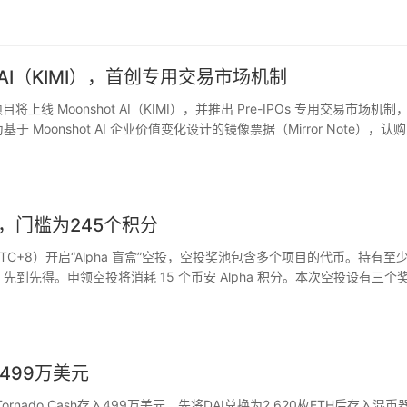
析，在涉及实体制裁、欺诈…
hot AI（KIMI），首创专用交易市场机制
项目将上线 Moonshot AI（KIMI），并推出 Pre-IPOs 专用交易市场机制
Moonshot AI 企业价值变化设计的镜像票据（Mirror Note），认
投，门槛为245个积分
UTC+8）开启“Alpha 盲盒”空投，空投奖池包含多个项目的代币。持有至
。先到先得。申领空投将消耗 15 个币安 Alpha 积分。本次空投设有三个
款（5%），每个等级对应不…
存入499万美元
向Tornado Cash存入499万美元，先将DAI兑换为2,620枚ETH后存入混币