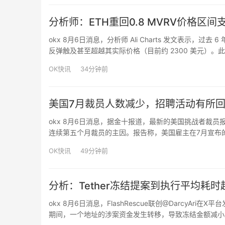
分析师：ETH重回0.8 MVRV价格区
okx 8月6日消息，分析师 Ali Charts 发文表示，过去
反弹触及甚至超越其实际价格（目前约 2300 美元）。此
166%、74%、113% 的涨幅。Ali Charts 认为，300…
OK快讯
34分钟前
美国7月裁员人数减少，招聘活动有所
okx 8月6日消息，据金十报道，最新的美国挑战者裁员
连续第五个月裁员的主因。报告称，美国雇主在7月宣布的
月度裁员总数。7月份的裁员总数为自2024年7月以来的
OK快讯
49分钟前
分析：Tether冻结提案到执行平均耗
okx 8月6日消息，FlashRescue联创@DarcyA
期间，一个地址的涉案资金发生转移，导致冻结金额减小。经F