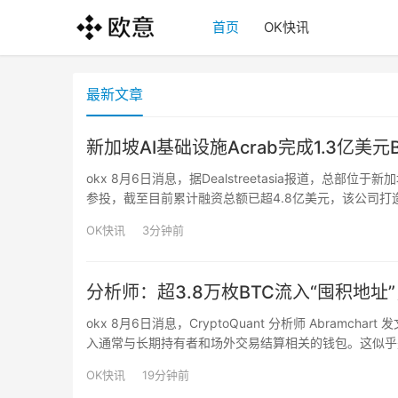
首页
OK快讯
最新文章
新加坡AI基础设施Acrab完成1.3亿美元B
okx 8月6日消息，据Dealstreetasia报道，总部位于新
参投，截至目前累计融资总额已超4.8亿美元，该公司打造涵
实时运行与任务执行，新资金将用于扩大产品产能、拓展
OK快讯
3分钟前
分析师：超3.8万枚BTC流入“囤积地
okx 8月6日消息，CryptoQuant 分析师 Abram
入通常与长期持有者和场外交易结算相关的钱包。这似乎
加复杂。这些累积钱包的平均成本目前约为 7 万美元，而比
OK快讯
19分钟前