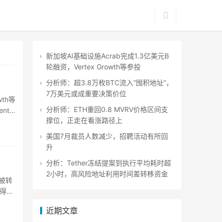
新加坡AI基础设施Acrab完成1.3亿美元B
轮融资，Vertex Growth等参投
分析师：超3.8万枚BTC流入“囤积地址”，
7万美元或成重要决策价位
wth等
分析师：ETH重回0.8 MVRV价格区间支
nt
撑位，正走在看涨路径上
美国7月裁员人数减少，招聘活动有所回
升
分析：Tether冻结提案到执行平均耗时超
2小时，高风险地址利用时间差转移资金
币被转
得更
近期文章