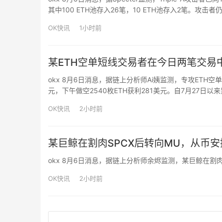
其中100 ETH池存入26笔，10 ETH池存入2笔。攻击者
OK快讯
1小时前
某ETH空单短线交易者在今日两笔交易中
okx 8月6日消息，据链上分析师Ai姨监测，专攻ETH空
元，下午做空2540枚ETH获利281美元。自7月27日以来
OK快讯
2小时前
某巨鲸在割肉SPCX后转向MU，从币安
okx 8月6日消息，据链上分析师余烬监测，某巨鲸在割肉SP
OK快讯
2小时前