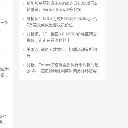
新加坡AI基础设施Acrab完成1.3亿美元B
轮融资，Vertex Growth等参投
分析师：超3.8万枚BTC流入“囤积地址”，
进一步
7万美元或成重要决策价位
%、
分析师：ETH重回0.8 MVRV价格区间支
撑位，正走在看涨路径上
美国7月裁员人数减少，招聘活动有所回
升
分析：Tether冻结提案到执行平均耗时超
能成为
2小时，高风险地址利用时间差转移资金
来最低
地址
通过