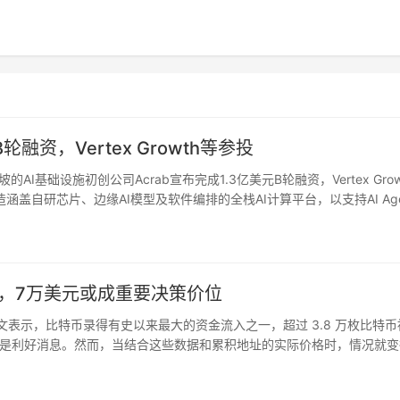
轮融资，Vertex Growth等参投
加坡的AI基础设施初创公司Acrab宣布完成1.3亿美元B轮融资，Vertex Gro
盖自研芯片、边缘AI模型及软件编排的全栈AI计算平台，以支持AI Age
技术生态，并加速…
址”，7万美元或成重要决策价位
chart 发文表示，比特币录得有史以来最大的资金流入之一，超过 3.8 万枚比特
是利好消息。然而，当结合这些数据和累积地址的实际价格时，情况就变
特币的交易价格接近 6.4 万美元…