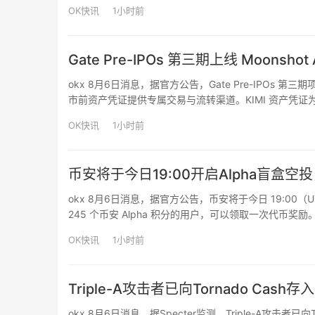
对以太坊和波场网络上2,955次Tether冻结事件的分
OK快讯
1小时前
Gate Pre-IPOs 第三期上线 Moons
okx 8月6日消息，据官方公告，Gate Pre-IPOs 第三期
市前资产凭证提供专属交易与流转渠道。KIMI 资产凭证为基于 
为 2026 年 8 月 11 日 15:00 …
OK快讯
1小时前
币安将于今日19:00开启Alpha盲盒空
okx 8月6日消息，据官方公告，币安将于今日 19:00（
245 个币安 Alpha 积分的用户，可以领取一次代币奖励
级：普通款（占奖池的80%）、稀有款（15%）和隐藏
OK快讯
1小时前
Triple-A攻击者已向Tornado Cash
okx 8月6日消息，据Specter监测，Triple-A攻击者已