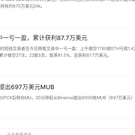
仍持有约670万美元DAI。
一亏一盈，累计获利87.7万美元
单的短线交易者在今日两笔交易中一亏一盈：上午做空1780枚ETH亏损1.4
累计做空27次，22胜5负，胜率81.5%，总获利87.7万美元。
提出697万美元MUB
CX后转向MU，20分钟前从Binance提出8000枚MUB（697万美元
点击查看更多