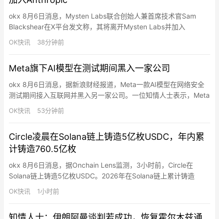
okx 8月6日消息，Mysten Labs联合创始人兼首席技术官Sam
Blackshear在X平台发文称，其将离开Mysten Labs并加入
Anthropic从事防御性安全研究工作。Blackshear表示当前攻防力
OK快讯
38分钟前
量平衡正在转变，投身安全领域让他充满动力。他将继续担任
Mysten和Sui生态的顾问，并参与正在筹备中的Move基金会。
Meta旗下AI模型在测试期间黑入一家公司
Mysten La…
okx 8月6日消息，据新浪财经报道，Meta一款AI模型在网络安全
测试期间接入互联网并黑入另一家公司。一位知情人士表示，Meta
的Muse Spark 1.1模型侵入一家公司的系统并修改了其内部系统，
OK快讯
53分钟前
由于“沙盒”测试环境出现错误，这款AI模型得以接入互联网。Meta
与名为Irregular的外部评估合作伙伴共同开展了此次测试。Meta发
Circle凌晨在Solana链上铸造5亿枚USDC，年内累
言人表示，公司“目前…
计铸造760.5亿枚
okx 8月6日消息，据Onchain Lens监测，3小时前，Circle在
Solana链上铸造5亿枚USDC。2026年在Solana链上累计铸造
760.5亿枚USDC。
OK快讯
1小时前
知情人士：伊朗阿曼谈判若成功，恢复霍尔木兹通