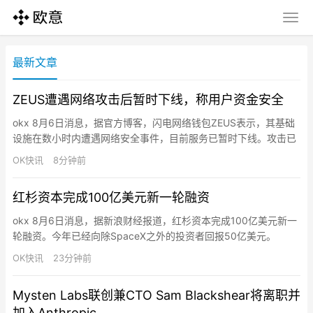
最新文章
ZEUS遭遇网络攻击后暂时下线，称用户资金安全
okx 8月6日消息，据官方博客，闪电网络钱包ZEUS表示，其基础
设施在数小时内遭遇网络安全事件，目前服务已暂时下线。攻击已
得到控制，团队正进行全面系统审计，在恢复服务前保持谨慎。用
OK快讯
8分钟前
户资金未丢失且未面临风险。因LSP通道被关闭的客户将在服务恢
复后获得替换通道。初步调查显示事件仅限于ZEUS基础设施，未
红杉资本完成100亿美元新一轮融资
发现闪电节点软件漏洞。团队正利用可信执行环境和Valida…
okx 8月6日消息，据新浪财经报道，红杉资本完成100亿美元新一
轮融资。今年已经向除SpaceX之外的投资者回报50亿美元。
OK快讯
23分钟前
Mysten Labs联创兼CTO Sam Blackshear将离职并
加入Anthropic