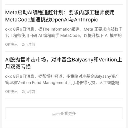
USDT、CRO-USDT。此次下架仅影响相关非美元计价交易对，符
合条件地区的 Coinbase Advanced Trade 用户仍可…
Meta启动AI编程追赶计划：要求内部工程师使用
MetaCode加速挑战OpenAI与Anthropic
okx 8月6日消息，据The Information报道，Meta 正要求内部数千
名工程师使用自研 AI 编程助手 MetaCode，以提升旗下 AI 模型的
代码生成能力，加速追赶 OpenAI 和 Anthropic 在 AI 编程领域的
OK快讯
2小时前
竞争。据悉，Meta 应用 AI 工程部门副总裁 Maher Saba 上月在内
部备忘录中要求公司工程师每周至少使用 …
AI股抛售冲击市场，对冲基金Balyasny和Verition上
月双双亏损
okx 8月6日消息，据彭博社报道，多策略对冲基金Balyasny资产
管理和Verition Fund Management上月均录得亏损，人工智能概
念股抛售潮冲击市场，也令众多对冲基金受挫。据知情人士透露，
OK快讯
2小时前
Balyasny在7月下跌1.5%，今年前七个月累计回报收窄至1.2%。另
有知情人士表示，Verition下跌1.1%，今年以来累计回报降至
4.5%。由…
点击查看更多