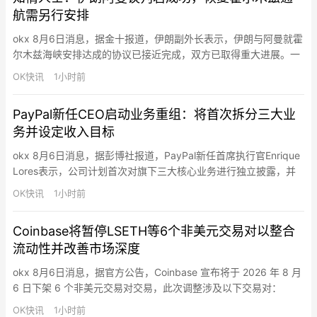
航需另行安排
okx 8月6日消息，据金十报道，伊朗副外长表示，伊朗与阿曼就霍
尔木兹海峡安排达成的协议已接近完成，双方已取得重大进展。一
名知情人士强调，如果伊朗与阿曼之间的协议最终敲定，重新开放
OK快讯
1小时前
霍尔木兹海峡将需要另行达成安排，其中也包括美国履行相关承
诺。
PayPal新任CEO启动业务重组：将首次拆分三大业
务并设定收入目标
okx 8月6日消息，据彭博社报道，PayPal新任首席执行官Enrique
Lores表示，公司计划首次对旗下三大核心业务进行独立披露，并
为各业务线设定具体收入目标，以帮助投资者更清晰评估各部门的
OK快讯
1小时前
发展潜力。他表示，PayPal将调整财务报告方式，并制定更加明确
的业务目标，包括针对不同业务单元设定具体增长指标。此前，
Coinbase将暂停LSETH等6个非美元交易对以整合
PayPal一直面临增长放缓、竞争加剧以及…
流动性并改善市场深度
okx 8月6日消息，据官方公告，Coinbase 宣布将于 2026 年 8 月
6 日下架 6 个非美元交易对交易，此次调整涉及以下交易对：
LSETH-ETH、MINA-EUR、GRT-GBP、MASK-GBP、CHZ-
OK快讯
1小时前