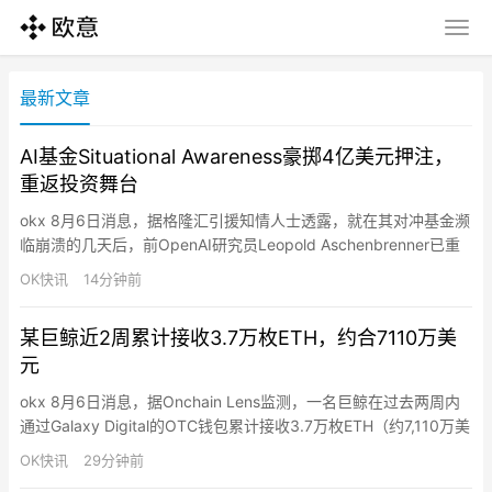
最新文章
AI基金Situational Awareness豪掷4亿美元押注，
重返投资舞台
okx 8月6日消息，据格隆汇引援知情人士透露，就在其对冲基金濒
临崩溃的几天后，前OpenAI研究员Leopold Aschenbrenner已重
返投资舞台，豪掷4亿美元支持一家私营公司。这笔于周二完成的
OK快讯
14分钟前
投资，是Aschenbrenner在AI主题对冲基金Situational Awareness
上周因华尔街多家贷方密集发出追加保证金通知而几近崩盘后，如
某巨鲸近2周累计接收3.7万枚ETH，约合7110万美
何收…
元
okx 8月6日消息，据Onchain Lens监测，一名巨鲸在过去两周内
通过Galaxy Digital的OTC钱包累计接收3.7万枚ETH（约7,110万美
元），最近一笔1万枚ETH（约1,910万美元）于过去3小时内到
OK快讯
29分钟前
账。