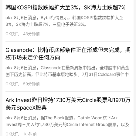
韩国KOSPI指数跌幅扩大至3%，SK海力士跌超7%
okx 8月6日消息，Bybit行情显示，韩国KOSPI指数跌幅扩大至
3%，SK海力士跌超7%，三星电子跌近3%。
OK快讯
43分钟前
Glassnode：比特币底部条件正在形成但未完成，期
权市场未定价任何方向
okx 8月6日消息，Glassnode在最新周报中指出，全球股市和黄金
创下历史新高，但比特币基本原地踏步。7月31日Coldcard事件中
约594枚BTC（约3,800万美元）在25分钟内被盗，链上活动持续
OK快讯
59分钟前
数日——一年以上未移动的比特币在三天内激增至约11.9万枚，约
为被盗金额的200倍，但仅约十分之一流入交易所，市场几乎未受
Ark Invest昨日增持1730万美元Circle股票和1970万
价格影响。当前加密市场正通过“…
美元SpaceX股票
okx 8月6日消息，据The Block报道，Cathie Wood旗下Ark
Invest周三买入约1,730万美元的Circle Internet Group股票，以及
约1,970万美元的SpaceX股票。Circle股价当日微涨0.05%至
OK快讯
1小时前