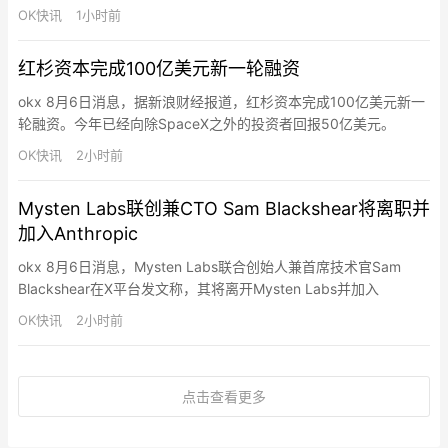
得到控制，团队正进行全面系统审计，在恢复服务前保持谨慎。用
OK快讯
1小时前
户资金未丢失且未面临风险。因LSP通道被关闭的客户将在服务恢
复后获得替换通道。初步调查显示事件仅限于ZEUS基础设施，未
红杉资本完成100亿美元新一轮融资
发现闪电节点软件漏洞。团队正利用可信执行环境和Valida…
okx 8月6日消息，据新浪财经报道，红杉资本完成100亿美元新一
轮融资。今年已经向除SpaceX之外的投资者回报50亿美元。
OK快讯
2小时前
Mysten Labs联创兼CTO Sam Blackshear将离职并
加入Anthropic
okx 8月6日消息，Mysten Labs联合创始人兼首席技术官Sam
Blackshear在X平台发文称，其将离开Mysten Labs并加入
Anthropic从事防御性安全研究工作。Blackshear表示当前攻防力
OK快讯
2小时前
量平衡正在转变，投身安全领域让他充满动力。他将继续担任
Mysten和Sui生态的顾问，并参与正在筹备中的Move基金会。
Mysten La…
点击查看更多