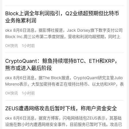
63.28美元，SpaceX大跌13.61%至108.27美元。
Block上调全年利润指引，Q2业绩超预期但比特币
业务拖累利润
okx 8月6日消息，据彭博社报道，Jack Dorsey旗下数字支付公司
Block Inc.周三公布第二季度财报，营收和利润均超预期，同时上
调全年利润指引。公司预计2026年毛利润125亿美元、调整后营业
OK快讯
1小时前
收入35亿美元、调整后稀释每股收益4.02美元，各项指标均高于此
前预期。Square和Cash App业务双双增长，AI工具的应用使每位
CryptoQuant：鲸鱼持续增持BTC、ETH和XRP，
工程师代码修改量增…
熊市或进入最后阶段
okx 8月6日消息，据The Block报道，CryptoQuant研究主管Julio
Moreno表示，大型加密持有者正在增持比特币、以太坊和XRP，表
明熊市可能已进入最后阶段，但尚未确认底部，价格仍可能进一步
OK快讯
1小时前
下跌。Moreno指出，当价格接近或低于已实现价格时，大户正在
增加持仓，降低了下行压力。比特币鲸鱼余额（不含交易所和矿
ZEUS遭遇网络攻击后暂时下线，称用户资金安全
池）已从2025年12月的2…
okx 8月6日消息，据官方博客，闪电网络钱包ZEUS表示，其基础
设施在数小时内遭遇网络安全事件，目前服务已暂时下线。攻击已