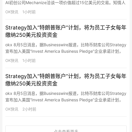
AI初创公司Mechanize洽谈一项价值超过15亿美元的交易。知情人
士称，谷歌拟吸纳Mechanize部分人才，并获得其技术的非独家许
OK快讯
1小时前
可；相关人员可能加入谷歌，从事AI模型评估与开发。交易仍在推
进，具体条款可能调整。Mechanize专注于提升AI模型的软件编程
Strategy加入“特朗普账户”计划，将为员工子女每年
能力，今年早些…
缴纳250美元投资资金
okx 8月5日消息，据Businesswire报道，比特币财库公司Strategy
宣布加入美国“Invest America Business Pledge”企业承诺计划，
将通过“特朗普账户（Trump Accounts）”为符合条件的美国员工子
OK快讯
1小时前
女提供长期投资支持。Strategy表示，公司将为每名18岁以下符合
资格的员工子女，每年向其特朗普账户缴纳250…
Strategy加入“特朗普账户”计划，将为员工子女每年
缴纳250美元投资资金
okx 8月5日消息，据Businesswire报道，比特币财库公司Strategy
宣布加入美国“Invest America Business Pledge”企业承诺计划，
将通过“特朗普账户（Trump Accounts）”为符合条件的美国员工子
OK快讯
2小时前
女提供长期投资支持。Strategy表示，公司将为每名18岁以下符合
资格的员工子女，每年向其特朗普账户缴纳250…
点击查看更多