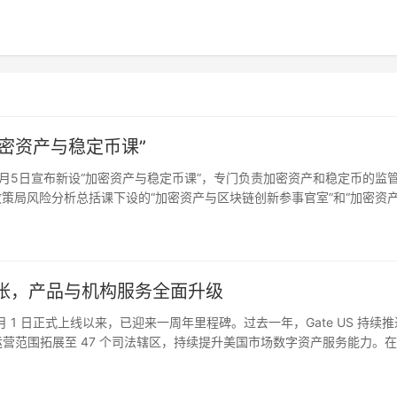
密资产与稳定币课”
厅于8月5日宣布新设“加密资产与稳定币课”，专门负责加密资产和稳定币的监
策局风险分析总括课下设的“加密资产与区块链创新参事官室”和“加密资
立“加密资产与稳定币课”，从室级升格为独立的课级部门…
续扩张，产品与机构服务全面升级
年 8 月 1 日正式上线以来，已迎来一周年里程碑。过去一年，Gate US 持续
，合规运营范围拓展至 47 个司法辖区，持续提升美国市场数字资产服务能力。
联合多家持牌银行…