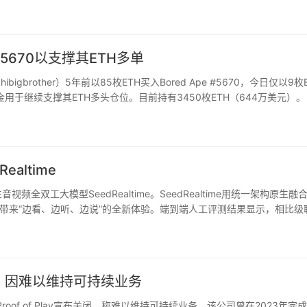
#5670以支撑其ETH多单
ibigbrother）5年前以85枚ETH买入Bored Ape #5670，今日仅以9枚
得资金用于继续支撑其ETH多头仓位。目前持有3450枚ETH（644万美元）。
altime
全双工大模型SeedRealtime。SeedRealtime用统一架构原生融
带来“边看、边听、边说”的全新体验。端到端人工评测结果显示，相比级
半——模型对说话时机的把握更加自然，“话…
布关闭，因难以维持可持续业务
商Proof of Play宣布关闭，称难以维持可持续业务。该公司曾在2023年完