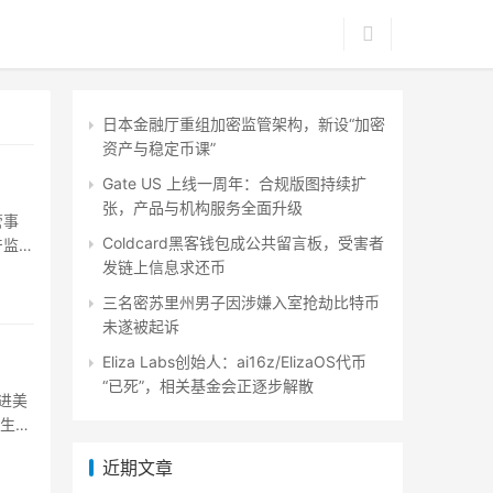
日本金融厅重组加密监管架构，新设“加密
资产与稳定币课”
Gate US 上线一周年：合规版图持续扩
张，产品与机构服务全面升级
管事
Coldcard黑客钱包成公共留言板，受害者
产监测
发链上信息求还币
三名密苏里州男子因涉嫌入室抢劫比特币
未遂被起诉
Eliza Labs创始人：ai16z/ElizaOS代币
“已死”，相关基金会正逐步解散
推进美
在生态
近期文章