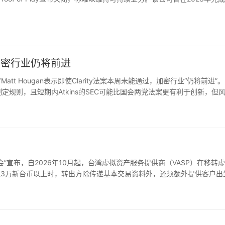
败，加密行业仍将前进
资官Matt Hougan表示即使Clarity法案本周未能通过，加密行业“仍将前进”。
能力制定规则，且短期内Atkins的SEC可能比国会两党法案更有利于创新，但
ouga…
会”宣布，自2026年10月起，台湾虚拟资产服务提供商（VASP）在移转
转金额达3万新台币以上时，转出方除传递基本交易资料外，还须额外提供客户出
——今年10月起优先实施该地区内VASP之间…