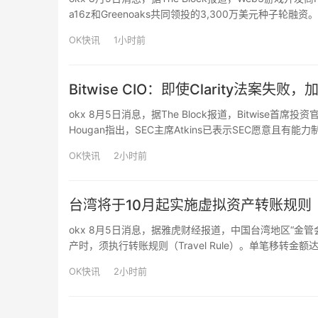
a16z和Greenoaks共同领投的3,300万美元种子轮融资。
OK快讯
1小时前
Bitwise CIO：即使Clarity法案失
okx 8月5日消息，据The Block报道，Bitwise首席投
Hougan指出，SEC主席Atkins已表示SEC愿意且有
于未来政府可能任命更不友好的SEC主席推翻这些规则。H
OK快讯
2小时前
台湾将于10月起实施虚拟资产转账规则
okx 8月5日消息，据雅虎财经报道，中国台湾地区“金管
产时，须执行转账规则（Travel Rule）。单笔移
期与住所，以便接收方核对身份。该措施将采取分阶段推动
OK快讯
2小时前