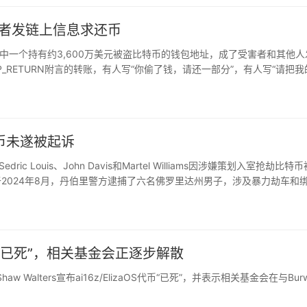
受害者发链上信息求还币
d黑客事件中一个持有约3,600万美元被盗比特币的钱包地址，成了受害者和其他
_RETURN附言的转账，有人写“你偷了钱，请还一部分”，有人写“请把我
热度讨要比特币。OP_RETUR…
币未遂被起诉
ic Louis、John Davis和Martel Williams因涉嫌策划入室抢劫比特
2024年8月，丹伯里警方逮捕了六名佛罗里达州男子，涉及暴力劫车和
父母。检察官称，…
aOS代币“已死”，相关基金会正逐步解散
Shaw Walters宣布ai16z/ElizaOS代币“已死”，并表示相关基金会在与Burw