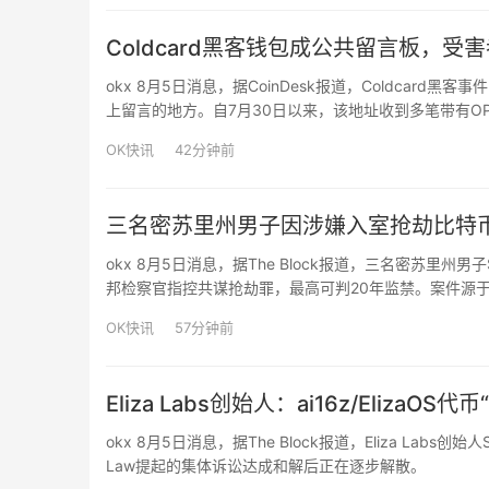
Coldcard黑客钱包成公共留言板，
okx 8月5日消息，据CoinDesk报道，Coldcar
上留言的地方。自7月30日以来，该地址收到多笔带有OP
枚BTC还80%”。还有人声称提供洗钱服务，也有人纯粹蹭
OK快讯
42分钟前
三名密苏里州男子因涉嫌入室抢劫比特
okx 8月5日消息，据The Block报道，三名密苏里州男子Sedr
邦检察官指控共谋抢劫罪，最高可判20年监禁。案件源于
名受害者，受害者是一名参与盗窃数亿美元BTC人员的
OK快讯
57分钟前
Eliza Labs创始人：ai16z/Eliz
okx 8月5日消息，据The Block报道，Eliza Labs创始人
Law提起的集体诉讼达成和解后正在逐步解散。