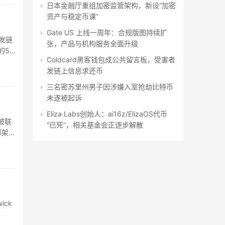
日本金融厅重组加密监管架构，新设“加密
资产与稳定币课”
Gate US 上线一周年：合规版图持续扩
人发链
张，产品与机构服务全面升级
的5
Coldcard黑客钱包成公共留言板，受害者
发链上信息求还币
三名密苏里州男子因涉嫌入室抢劫比特币
未遂被起诉
Eliza Labs创始人：ai16z/ElizaOS代币
币被联
“已死”，相关基金会正逐步解散
绑架两
ick