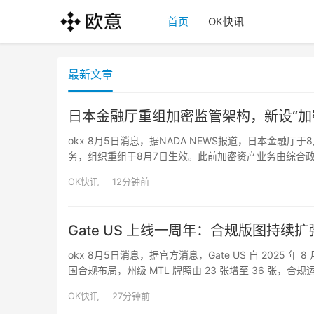
首页
OK快讯
最新文章
日本金融厅重组加密监管架构，新设“加
okx 8月5日消息，据NADA NEWS报道，日本金融
务，组织重组于8月7日生效。此前加密资产业务由综合政
室”等负责。重组后，在新设的资产运用与保险监督局下设
OK快讯
12分钟前
Gate US 上线一周年：合规版图持
okx 8月5日消息，据官方消息，Gate US 自 2025 
国合规布局，州级 MTL 牌照由 23 张增至 36 张
与基础设施方面，Gate US 积极融入合规与税务联盟，
OK快讯
27分钟前