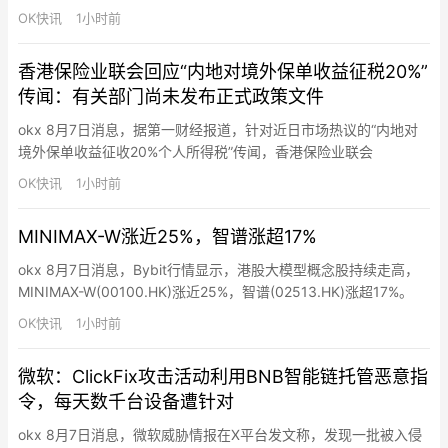
15,364.69 ETH，当前 APR 为 4.63%；BTC 池流动质押总额达
OK快讯
1小时前
934.16 BTC，当前 APR 为 2.13%；GT 池流动质押总额达
750,958.84 GT，当前 APR 为6….
香港保险业联会回应“内地对境外保单收益征税20%”
传闻：有关部门尚未发布正式政策文件
okx 8月7日消息，据第一财经报道，针对近日市场热议的“内地对
境外保单收益征收20%个人所得税”传闻，香港保险业联会
（HKFI）今日作出回应。保联表示，截至目前为止，有关部门尚未
OK快讯
1小时前
发布正式政策文件或执行细则，保联正持续了解及密切关注相关发
展。因此，对有关讨论及传闻，保联暂不作揣测或评论。保联在回
MINIMAX-W涨近25%，智谱涨超17%
应中强调，预期客户对保障、财富传承及资产配置的需求仍然殷
切。香港…
okx 8月7日消息，Bybit行情显示，港股大模型概念股持续走高，
MINIMAX-W(00100.HK)涨近25%，智谱(02513.HK)涨超17%。
OK快讯
1小时前
微软：ClickFix攻击活动利用BNB智能链托管恶意指
令，每天数千台设备遭针对
okx 8月7日消息，微软威胁情报在X平台发文称，发现一批被入侵