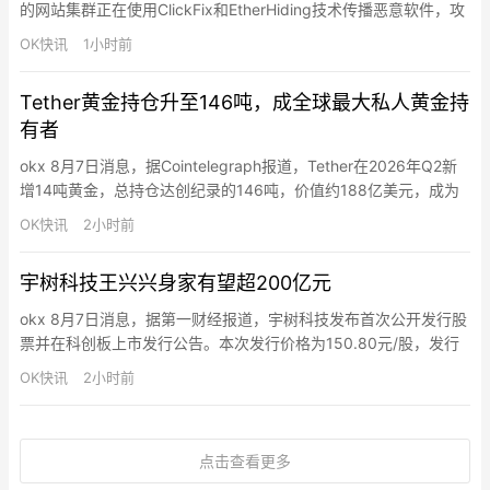
的网站集群正在使用ClickFix和EtherHiding技术传播恶意软件，攻
击活动每天针对全球数千台企业及消费者设备发起攻击。攻击者通
OK快讯
1小时前
过注入Base64编码JavaScript联系BNB智能链（BNB Smart
Chain）RPC网关，获取由智能合约存储的下一阶段指令，由于合
Tether黄金持仓升至146吨，成全球最大私人黄金持
约内容仅部署者钱…
有者
okx 8月7日消息，据Cointelegraph报道，Tether在2026年Q2新
增14吨黄金，总持仓达创纪录的146吨，价值约188亿美元，成为
央行和政府以外最大的已知私人黄金持有者。
OK快讯
2小时前
宇树科技王兴兴身家有望超200亿元
okx 8月7日消息，据第一财经报道，宇树科技发布首次公开发行股
票并在科创板上市发行公告。本次发行价格为150.80元/股，发行
的股票数量为4044.64万股，发行后总股本为4.045亿股。宇树科
OK快讯
2小时前
技初始发行市值近610亿元。招股书显示，发行前宇树科技创始人
王兴兴直接与间接合计持股比例为33.3583%。计算下来，王兴兴
身家达203.5亿元
点击查看更多