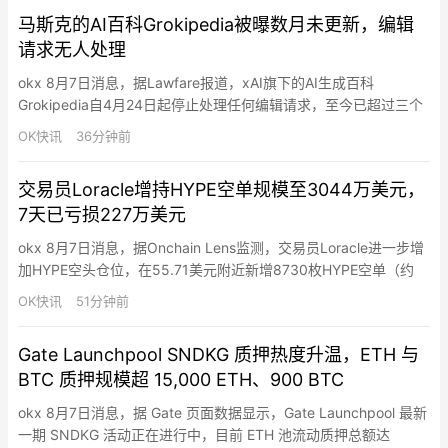
澳大利亚AI工厂建设并扩展至其他亚洲市场。Firmus基于英伟达
马斯克的AI百科Grokipedia被曝数月未更新，编辑
DSX AI工厂参…
请求无人处理
okx 8月7日消息，据Lawfare报道，xAI旗下的AI生成百科
Grokipedia自4月24日起停止处理任何编辑请求，至今已超过三个
月。此前编辑处理速度较快，但此后所有待审编辑均停留在“审核
OK快讯
36分钟前
中”状态，系统不再批准或拒绝任何修改。Grokipedia的自动后台系
统在3月至4月中旬分阶段停止提交模型生成编辑，此后所有编辑请
交易员Loracle增持HYPE空单规模至3044万美元，
求全部来自人类用户，进入无人处理的…
7天已亏损227万美元
okx 8月7日消息，据Onchain Lens监测，交易员Loracle进一步增
加HYPE空头仓位，在55.71美元附近新增8730枚HYPE空单（约
48.6万美元）。当前持有54.672万枚HYPE（约3044万美元）空
OK快讯
51分钟前
头，开仓价52.90美元，浮亏约152万美元，清算价82.28美元。该
钱包过去7天已录得约227万美元亏损。
Gate Launchpool SNDKG 质押热度升温，ETH 与
BTC 质押规模超 15,000 ETH、900 BTC
okx 8月7日消息，据 Gate 页面数据显示，Gate Launchpool 最新
一期 SNDKG 活动正在进行中，目前 ETH 池流动质押总额达