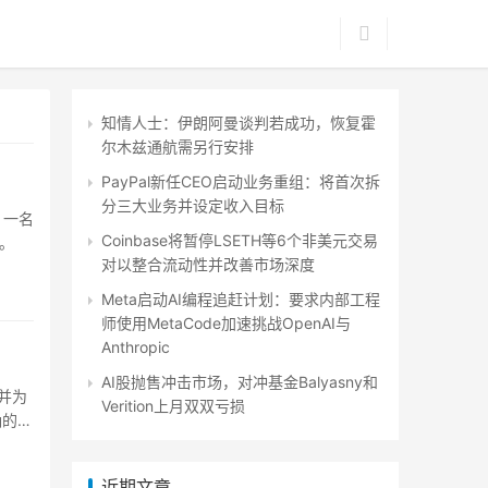
知情人士：伊朗阿曼谈判若成功，恢复霍
尔木兹通航需另行安排
PayPal新任CEO启动业务重组：将首次拆
分三大业务并设定收入目标
。一名
Coinbase将暂停LSETH等6个非美元交易
。
对以整合流动性并改善市场深度
Meta启动AI编程追赶计划：要求内部工程
师使用MetaCode加速挑战OpenAI与
Anthropic
AI股抛售冲击市场，对冲基金Balyasny和
，并为
Verition上月双双亏损
确的业
近期文章