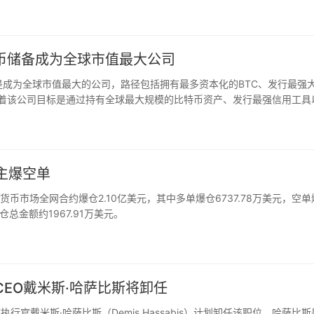
5%。由…
比特币储备成为全球市值最大公司
们的雄心是成为全球市值最大的公司，路径包括拥有最多资本化的BTC、发行最强
意味着该公司目标是通过持有全球最大规模的比特币资产、发行最强信用工具
ategy已成为全球最大的企业比特币持有者之一，…
，主爆空单
时加密货币市场全网合约爆仓2.10亿美元，其中多单爆仓6737.78万美元，空
爆仓总金额约1967.91万美元。
 CEO戴米斯·哈萨比斯将卸任
nd首席执行官戴米斯·哈萨比斯（Demis Hassabis）计划卸任该职位。哈萨比