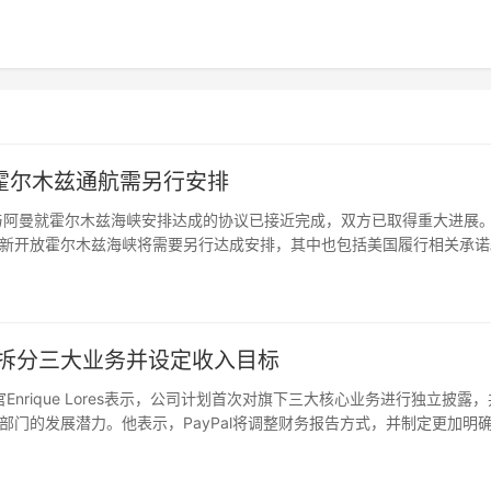
霍尔木兹通航需另行安排
朗与阿曼就霍尔木兹海峡安排达成的协议已接近完成，双方已取得重大进展
新开放霍尔木兹海峡将需要另行达成安排，其中也包括美国履行相关承诺
首次拆分三大业务并设定收入目标
官Enrique Lores表示，公司计划首次对旗下三大核心业务进行独立披露
门的发展潜力。他表示，PayPal将调整财务报告方式，并制定更加明
PayPal一直面临增长放缓、竞争加剧以及…