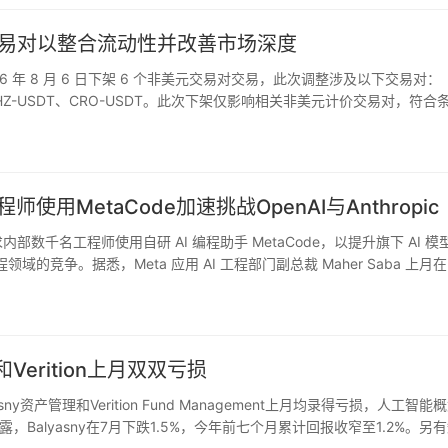
美元交易对以整合流动性并改善市场深度
2026 年 8 月 6 日下架 6 个非美元交易对交易，此次调整涉及以下交易对：
GBP、CHZ-USDT、CRO-USDT。此次下架仅影响相关非美元计价交易对，符合
用MetaCode加速挑战OpenAI与Anthropic
 正要求内部数千名工程师使用自研 AI 编程助手 MetaCode，以提升旗下 AI 模
I 编程领域的竞争。据悉，Meta 应用 AI 工程部门副总裁 Maher Saba 上月
Verition上月双双亏损
y资产管理和Verition Fund Management上月均录得亏损，人工智能
alyasny在7月下跌1.5%，今年前七个月累计回报收窄至1.2%。另