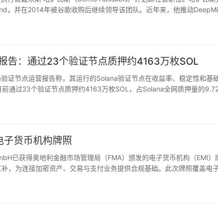
nd，并在2014年被谷歌收购后继续领导该团队。近年来，他推动DeepMi
领导下，Dee…
点运营报告：通过23个验证节点质押约4163万枚SOL
Solana验证节点运营报告称，其运行的Solana验证节点在收益率、稳定性和基
通过23个验证节点质押约4163万枚SOL，占Solana全网质押量的9.7
加坡等地区。核心运营数据…
FMA电子货币机构牌照
ments GmbH已获得奥地利金融市场管理局（FMA）颁发的电子货币机构（EMI）
授权形成互补，为连接加密资产、交易与支付业务提供合规基础。此次牌照覆盖电
P转账以及新卡项目等能力。