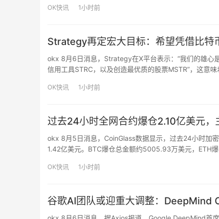
人士表示，Verition下跌1.1%，今年以来累计回报降至4.
OK快讯
1小时前
Strategy再定宏大目标：希望凭借
okx 8月6日消息，Strategy在X平台表示：“我
信用工具STRC，以及创造最优质的股票MSTR”，这
打造最佳股票资产，成为全球市值最大的公司。目前，Str
OK快讯
1小时前
过去24小时全网合约爆仓2.10亿美元
okx 8月5日消息，CoinGlass数据显示，过去24小
1.42亿美元。BTC爆仓总金额约5005.93万美元，ETH
OK快讯
1小时前
谷歌AI团队或迎重大调整：DeepMind
okx 8月6日消息，据Axios报道，Google DeepMi