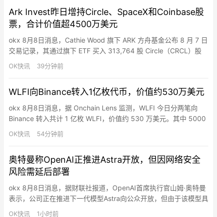
该鲸鱼苏醒后向 Kraken 充值 7323 E…
Ark Invest昨日增持Circle、SpaceX和Coinbase股
票，合计价值超4500万美元
okx 8月8日消息，Cathie Wood 旗下 ARK 方舟基金公布 8 月 7 日
交易记录，其通过旗下 ETF 买入 313,764 股 Circle（CRCL）股
票，按 66.67 美元价格计算，买入价值约 2092 万美元；买入
OK快讯
39分钟前
114,815 股 SpaceX（SPCX）股票，按 133.1 美元价格计算，价
值约 1528 万美元；买入 59,66…
WLFI向Binance转入1亿枚代币，价值约530万美元
okx 8月8日消息，据 Onchain Lens 监测，WLFI 今日分两笔向
Binance 转入共计 1 亿枚 WLFI，价值约 530 万美元。其中 5000
万枚 WLFI 经一个新地址中转后转入 Binance，另有 5000 万枚
OK快讯
54分钟前
WLFI 直接转入 Binance。
奥特曼称OpenAI正推进Astra开放，但因网络安全
风险需延后部署
okx 8月8日消息，据财联社报道，OpenAI首席执行官山姆·奥特曼
表示，公司正在推进下一代模型Astra向公众开放，但由于该模型具
备较强网络安全能力，需要“多一点时间”确保安全部署。他表示，
OK快讯
1小时前