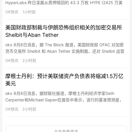
HyperLabs 昨日凌晨从质押赎回的 43.3 万枚 HYPE (2425 万美
元)，已经在通过做市商 Flowdesk 进行出售。过去几个小时里，开
OK快讯
1小时前
发团队从质押赎回的 HYPE 其中有 16.5 万枚 (923 万美元) 转给了
做市商 Flowdesk，然后 7.5 万枚 (…
美国财政部制裁与伊朗恐怖组织相关的加密交易所
Shelbit与Aban Tether
okx 8月8日消息，据 The Block 报道，美国财政部 OFAC 对加密
货币交易所 Shelbit 和 Aban Tether 实施制裁，还对 Shelbit 运营
者 Siavash Kayvanpour 及其在格鲁吉亚、波兰和阿联酋拥有和控
OK快讯
2小时前
制的多家公司实施了制裁。财政部外国资产控制办公室指控这些交
易所被用于转移大量加密货币、规避制裁并支持伊朗伊斯兰…
摩根士丹利：预计美联储资产负债表将缩减1.5万亿
美元
okx 8月8日消息，据财联社报道，摩根士丹利经济学家Seth
Carpenter和Michael Gapen在报告中表示，该行的基准预测是，
美联储将在大约两年内把资产负债表规模缩减约1.5万亿美元，最早
OK快讯
2小时前
可能从2027年第一季度开始；合理的缩减区间为6,000亿至2.5万
亿美元。
点击查看更多