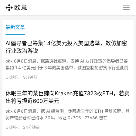
最新文章
AI倡导者已筹集1.4亿美元投入美国选举，效仿加密
行业政治游说
okx 8月8日消息，据路透社报道，支持 AI 友好政策的倡导者已筹
集约 1.4 亿美元用于今年的美国选举，试图复制加密货币行业此前
的政治成功模式。在上届美国大选中，数字货币倡导者投入 2 亿美
OK快讯
9分钟前
元的竞选资金获得了丰厚的回报：国会迅速通过了稳定币立法，并
正在考虑为该行业提供其他优惠政策。最大的亲 AI 游说组织
休眠三年的某巨鲸向Kraken充值7323枚ETH，若卖
“Leading the Future”主要资金来…
出将亏损近600万美元
okx 8月8日消息，据 Ai 姨监测，休眠近三年的 ETH 巨鲸苏醒，其
资产较建仓时已缩水 30%。地址 0x7C5…77b86 曾在
2022.02.15-03.21 期间以均价 2723.2 美元提出 23834.17 枚
OK快讯
24分钟前
ETH，价值 6490 万美元，随后质押进了 Rocket Pool。10 小时前