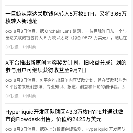
OpenAI并不认为将强大模型限制给少数用户是正确策略，希望
Astra最终能够广泛开放。奥特曼称，Astra是一款“强大的模型”，
一巨鲸从富达关联钱包转入5万枚ETH，又将3.65万
公司希望在确保安全的前提下尽快向更多…
枚转入新地址
okx 8月8日消息，据 Onchain Lens 监测，一位巨鲸昨日从一个与
富达关联的钱包转入 5 万枚以太坊（约合 9573 万美元），随后在
3 小时前将其中 3.653 万枚以太坊（约合 6994 万美元）转移到
OK快讯
1小时前
另一个地址。根据该巨鲸之前的交易模式，这些资金之后可能会被
转至 Coinbase 出售。
X平台推出新原创内容奖励计划，旧收益分成计划的
参与用户可继续获得收益至9月7日
okx 8月8日消息，X 平台推出原创内容奖励计划，旨在奖励那些为
X 平台带来原创想法、专业知识、报道、创意和评论的创作者。即
日起，停止新用户加入原收益分成计划。现有收益分成用户可继续
OK快讯
1小时前
获得收益至 9 月 7 日，之后有三次最终付款（8 月 14 日、8 月 28
日，以及约 9 月 11 日的最终结算）。从 9 月 8 日起，现有收益分
Hyperliquid开发团队赎回43.3万枚HYPE并通过做
成用户可申请加入新的…
市商Flowdesk出售，价值约2425万美元
okx 8月8日消息，据链上分析师余烬监测，Hyperliquid 开发团队