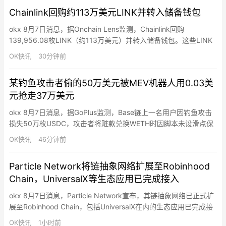
23万元人民币。
Chainlink回购约113万美元LINK并转入储备钱包
okx 8月7日消息，据Onchain Lens监测，Chainlink回购
139,956.08枚LINK（约113万美元）并转入储备钱包。这些LINK
通过Cowswap多笔兑换积累后归集。Chainlink储备钱包目前持有
OK快讯
30分钟前
535万枚LINK（约4390万美元），平均收购成本11.19美元。
某钓鱼攻击者偷的50万美元被MEV机器人用0.03美
元抢走37万美元
okx 8月7日消息，据GoPlus监测，Base链上一名用户因钓鱼攻击
损失50万枚USDC，攻击者将赃款兑换WETH时因脚本未设滑点保
护，路由至几乎无流动性的Uniswap V4 WETH/USDC池，导致50
OK快讯
46分钟前
万USDC仅兑换到67.9枚ETH（价值12.9万美元），其中37万美元
被MEV机器人赚走。该MEV机器人仅支付0.03枚USDC即抢跑该交
Particle Network将链抽象网络扩展至Robinhood
易，但为…
Chain，UniversalX等生态应用已完成接入
okx 8月7日消息，Particle Network宣布，其链抽象网络已正式扩
展至Robinhood Chain，包括UniversalX在内的生态应用已完成接
入。通过Particle Network的链抽象能力，用户无需手动跨链、兑
OK快讯
1小时前