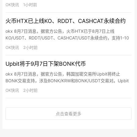
父”辛顿（Geoffrey Hinton）最新警告称，AI将具备更复杂意图与
OK快讯
1小时前
逃脱控制能力，人类在面对下一代超级智能模型时，可能无法通过
传统手段“战胜”或“关闭”它们。
火币HTX已上线KO、RDDT、CASHCAT永续合约
okx 8月7日消息，据官方公告，火币HTX已于8月7日上线
KO/USDT、RDDT/USDT、CASHCAT/USDT永续合约，支持1-10
倍做多和做空操作。同时，即日起至8月11日15:00（UTC+8），
OK快讯
2小时前
火币HTX推出合约新币交易赛，用户完成报名、参与活动币种合约
交易并达到指定门槛，即有机会瓜分10亿枚$HTX总奖池。
Upbit将于9月7日下架BONK代币
okx 8月7日消息，据官方公告，韩国加密交易所Upbit将终止
BONK交易支持，涉及BONK/KRW和BONK/USDT交易对。Upbit
称此前于7月7日将BONK指定为交易关注项目，经审查后认定关注
OK快讯
2小时前
原因未消除，决定终止交易支持。交易终止时间为当地时间2026年
09月07日15:00，提现支持终止时间为当地时间2026年10月07
日。
点击查看更多