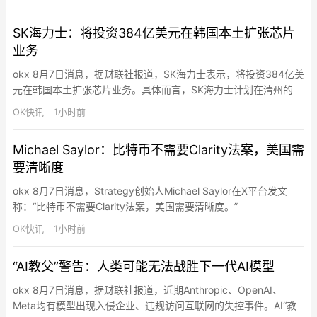
换Gas或迁移资产，即可直接使用任意链上的资产购买Robinhood
Chain上的链上资产，包括Meme、RWA等。在简化…
SK海力士：将投资384亿美元在韩国本土扩张芯片
业务
okx 8月7日消息，据财联社报道，SK海力士表示，将投资384亿美
元在韩国本土扩张芯片业务。具体而言，SK海力士计划在清州的
M17芯片厂投资19.1万亿韩元（134.7亿美元），投资将在2031年
OK快讯
1小时前
前完成；计划在龙仁投资35.2万亿韩元（约249 亿美元）用于第二
阶段芯片厂建设。龙仁工厂将生产HBM及其他下一代DRAM。
Michael Saylor：比特币不需要Clarity法案，美国需
要清晰度
okx 8月7日消息，Strategy创始人Michael Saylor在X平台发文
称：“比特币不需要Clarity法案，美国需要清晰度。”
OK快讯
1小时前
“AI教父”警告：人类可能无法战胜下一代AI模型
okx 8月7日消息，据财联社报道，近期Anthropic、OpenAI、
Meta均有模型出现入侵企业、违规访问互联网的失控事件。AI“教